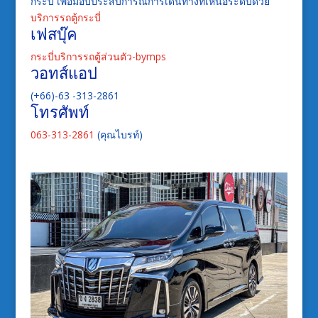
กระบี่ เพื่อมอบประสบการณ์การเดินทางที่เหนือระดับด้วย
บริการรถตู้กระบี่
เฟสบุ๊ค
กระบี่บริการรถตู้ส่วนตัว-bymps
วอทส์แอป
(+66)-63 -313-2861
โทรศัพท์
063-313-2861
(คุณไบรท์)