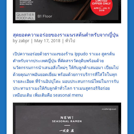
สุดยอดความอร่อยของราเมนรสต้นตำหรับจากญี่ปุ่น
by
zabpr
|
May 17, 2018
|
ทั่วไป
เปิปความอร่อยด้วยราเมงของร้าน
Ippudo
ราเมง สูตรต้น
ตำหรับจากประเทศญี่ปุ่น ที่คัดสรรวัตถุดิบพร้อมด้วย
นวัตกรรมการนำเสนอสิ่งใหม่ๆ ให้กับลูกค้าเสมอมา เปี่ยมไป
ด้วยคุณภาพอันยอดเยี่ยม พร้อมด้วยการบริการที่ใส่ใจในทุก
รายละเอียด ที่ร้านอิปปุโดะ มอบประสบการณ์ใหม่ในการรับ
ประทานราเมงให้กับลูกค้าทั่วโลก
ราเมนสูตรอริจิอร่อย
เหมือนเดิม เพิ่มเติมคือ seasonal menu