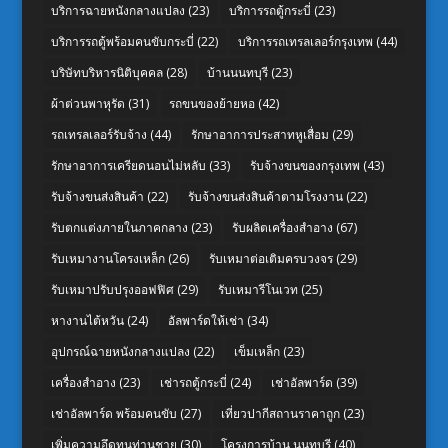
บริการฉายหนังกลางแปลง
(23)
บริการรถตู้กระบี่
(23)
บริการรถตู้พร้อมคนขับกระบี่
(22)
บริการรถเทรลเลอร์กรุงเทพ
(44)
บริษัทบริหารนิติบุคคล
(28)
บ้านนนทบุรี
(23)
ผ้าต่วนพาหุรัด
(31)
รถขนของย้ายหอ
(42)
รถเทรลเลอร์รับจ้าง
(44)
รักษาอาการประสาทหูเสื่อม
(29)
รักษาอาการเครียดนอนไม่หลับ
(33)
รับจ้างขนของกรุงเทพ
(43)
รับจ้างขนส่งสินค้า
(22)
รับจ้างขนส่งสินค้าตามโรงงาน
(22)
รับตกแต่งภายในภาคกลาง
(23)
รับผลิตเครื่องสำอาง
(67)
รับเหมางานโครงเหล็ก
(26)
รับเหมาต่อเติมครบวงจร
(29)
รับเหมาปรับปรุงออฟฟิศ
(29)
รับเหมารีโนเวท
(25)
หางานไต้หวัน
(24)
อัลพาร์ดให้เช่า
(34)
อุปกรณ์ฉายหนังกลางแปลง
(22)
เข็มเหล็ก
(23)
เครื่องสำอาง
(23)
เช่ารถตู้กระบี่
(24)
เช่าอัลพาร์ด
(39)
เช่าอัลพาร์ด พร้อมคนขับ
(27)
เที่ยวปากีสถานราคาถูก
(23)
เพิ่มความอึดทนท่านชาย
(30)
โครงการบ้าน นนทบุรี
(40)