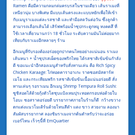
Ramen คือมีความกลมกล่มครบรสในชามเดียว เส้นราเมงที่
เหนียวนุ่ม บางพิเศษ มีแบบเส้นตรงและแบบหยักเพื่อให้เข้า
กับเมนูราเมงแต่ละรสชาติ และทำมือสดวันต่อวัน ซึ่งลูกค้า
สามารถเลือกเส้นได้ เสิร์ฟพร้อมน้ำซุปกระดูกหมู ทงคตสึ ที่
ใช้เวลาเคี่ยวนานกว่า 18 ชั่วโมง ระดับความมันไม่ค่อยมาก
เทียบกับราเมงอีกหลายๆ ร้าน
อีกเมนูที่รับรองต้องอร่อยถูกปากคนไทยอย่างแน่นอน ราเมง
เส้นหนา + น้ำซุปรสเผ็ดของพริกไทย ได้รสชาติเข้มข้นกำลัง
ดี ขอแนะนำอีกสองเมนูสำหรับสั่งทานเล่น คือ Rich Spicy
Chicken Karaage: ไก่ทอดคาราอาเกะ ราดซอสมัสตาร์ท
เมโย และกระเทียมพริก รสชาติเข้มข้นเนื้อแน่นอร่อยดี สั่ง
ทานเล่นๆ รอราเมน อีกเมนู Shrimp Tempura Roll Sushi:
ซูชิสอดไส้ด้วยกุ้งตัวโตชุบแป้งเทมปุระทอดกรอบห่อด้วยใบ
โอบะ ซอสราดอร่อยดี บรรยากาศภายในร้านก็ดี กว้างขวาง
ตกแต่งแนวโมเดิร์นด้วยโทนสีดำ แดง ขาว สวยงาม ลองมา
สัมผัสบรรยากาศ ลองชิมราเมงจากต้นตำหรับว่าจะอร่อย
เบอร์ไหน เร็วๆนี้ที่ EmQuartier