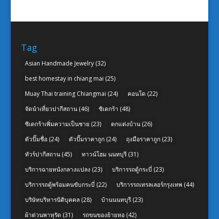
Tag
Asian Handmade Jewelry
(32)
best homestay in chiang mai
(25)
Muay Thai training Chiangmai
(24)
คอนโด
(22)
จัดนำเที่ยวปากีสถาน
(46)
ซิเดกร้า
(48)
ซิเดกร้าเพิ่มความเป็นชาย
(23)
ตกแต่งบ้าน
(26)
ตัวปั๊มชื่อ
(24)
ตัวปั๊มราคาถูก
(24)
ถุงมือราคาถูก
(23)
ทัวร์ปากีสถาน
(45)
ทาวน์โฮม นนทบุรี
(31)
บริการฉายหนังกลางแปลง
(23)
บริการรถตู้กระบี่
(23)
บริการรถตู้พร้อมคนขับกระบี่
(22)
บริการรถเทรลเลอร์กรุงเทพ
(44)
บริษัทบริหารนิติบุคคล
(28)
บ้านนนทบุรี
(23)
ผ้าต่วนพาหุรัด
(31)
รถขนของย้ายหอ
(42)