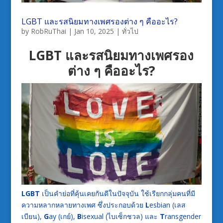
LGBT และรสนิยมทางเพศรองต่าง ๆ คืออะไร?
by
RobRuThai
|
Jan 10, 2025
|
ทั่วไป
LGBT และรสนิยมทางเพศรอง
ต่าง ๆ คืออะไร?
LGBT
เป็นคำย่อที่คุ้นเคยกันดีในปัจจุบัน ใช้เรียกกลุ่มคนที่มี
ความหลากหลายทางเพศ ซึ่งประกอบด้วย
L
esbian (เลส
เบียน),
G
ay (เกย์),
B
isexual (ไบเซ็กชวล) และ
T
ransgender