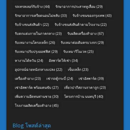
รถเทรลเลอร์รับจ้าง
(44)
รักษาอาการประสาทหูเสื่อม
(29)
รักษาอาการเครียดนอนไม่หลับ
(33)
รับจ้างขนของกรุงเทพ
(43)
รับจ้างขนส่งสินค้า
(22)
รับจ้างขนส่งสินค้าตามโรงงาน
(22)
รับตกแต่งภายในภาคกลาง
(23)
รับผลิตเครื่องสำอาง
(67)
รับเหมางานโครงเหล็ก
(26)
รับเหมาต่อเติมครบวงจร
(29)
รับเหมาปรับปรุงออฟฟิศ
(29)
รับเหมารีโนเวท
(25)
หางานไต้หวัน
(24)
อัลพาร์ดให้เช่า
(34)
อุปกรณ์ฉายหนังกลางแปลง
(22)
เข็มเหล็ก
(23)
เครื่องสำอาง
(23)
เช่ารถตู้กระบี่
(24)
เช่าอัลพาร์ด
(39)
เช่าอัลพาร์ด พร้อมคนขับ
(27)
เที่ยวปากีสถานราคาถูก
(23)
เพิ่มความอึดทนท่านชาย
(30)
โครงการบ้าน นนทบุรี
(40)
โรงงานผลิตเครื่องสำอาง
(45)
Blog โพสต์ล่าสุด