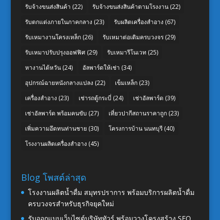
รับจ้างขนส่งสินค้า
(22)
รับจ้างขนส่งสินค้าตามโรงงาน
(22)
รับตกแต่งภายในภาคกลาง
(23)
รับผลิตเครื่องสำอาง
(67)
รับเหมางานโครงเหล็ก
(26)
รับเหมาต่อเติมครบวงจร
(29)
รับเหมาปรับปรุงออฟฟิศ
(29)
รับเหมารีโนเวท
(25)
หางานไต้หวัน
(24)
อัลพาร์ดให้เช่า
(34)
อุปกรณ์ฉายหนังกลางแปลง
(22)
เข็มเหล็ก
(23)
เครื่องสำอาง
(23)
เช่ารถตู้กระบี่
(24)
เช่าอัลพาร์ด
(39)
เช่าอัลพาร์ด พร้อมคนขับ
(27)
เที่ยวปากีสถานราคาถูก
(23)
เพิ่มความอึดทนท่านชาย
(30)
โครงการบ้าน นนทบุรี
(40)
โรงงานผลิตเครื่องสำอาง
(45)
Blog โพสต์ล่าสุด
โรงงานผลิตน้ำดื่ม สมุทรปราการ พร้อมบริการผลิตน้ำดื่ม
ครบวงจรสำหรับธุรกิจยุคใหม่
รับออกแบบเว็บไซต์บริษัททัวร์ พร้อมวางโครงสร้าง SEO