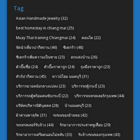
Tag
Asian Handmade Jewelry
(32)
best homestay in chiang mai
(25)
Muay Thai training Chiangmai
(24)
คอนโด
(22)
จัดนำเที่ยวปากีสถาน
(46)
ซิเดกร้า
(48)
ซิเดกร้าเพิ่มความเป็นชาย
(23)
ตกแต่งบ้าน
(26)
ตัวปั๊มชื่อ
(24)
ตัวปั๊มราคาถูก
(24)
ถุงมือราคาถูก
(23)
ทัวร์ปากีสถาน
(45)
ทาวน์โฮม นนทบุรี
(31)
บริการฉายหนังกลางแปลง
(23)
บริการรถตู้กระบี่
(23)
บริการรถตู้พร้อมคนขับกระบี่
(22)
บริการรถเทรลเลอร์กรุงเทพ
(44)
บริษัทบริหารนิติบุคคล
(28)
บ้านนนทบุรี
(23)
ผ้าต่วนพาหุรัด
(31)
รถขนของย้ายหอ
(42)
รถเทรลเลอร์รับจ้าง
(44)
รักษาอาการประสาทหูเสื่อม
(29)
รักษาอาการเครียดนอนไม่หลับ
(33)
รับจ้างขนของกรุงเทพ
(43)