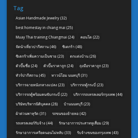
Tag
Asian Handmade Jewelry
(32)
best homestay in chiang mai
(25)
Muay Thai training Chiangmai
(24)
คอนโด
(22)
จัดนำเที่ยวปากีสถาน
(46)
ซิเดกร้า
(48)
ซิเดกร้าเพิ่มความเป็นชาย
(23)
ตกแต่งบ้าน
(26)
ตัวปั๊มชื่อ
(24)
ตัวปั๊มราคาถูก
(24)
ถุงมือราคาถูก
(23)
ทัวร์ปากีสถาน
(45)
ทาวน์โฮม นนทบุรี
(31)
บริการฉายหนังกลางแปลง
(23)
บริการรถตู้กระบี่
(23)
บริการรถตู้พร้อมคนขับกระบี่
(22)
บริการรถเทรลเลอร์กรุงเทพ
(44)
บริษัทบริหารนิติบุคคล
(28)
บ้านนนทบุรี
(23)
ผ้าต่วนพาหุรัด
(31)
รถขนของย้ายหอ
(42)
รถเทรลเลอร์รับจ้าง
(44)
รักษาอาการประสาทหูเสื่อม
(29)
รักษาอาการเครียดนอนไม่หลับ
(33)
รับจ้างขนของกรุงเทพ
(43)