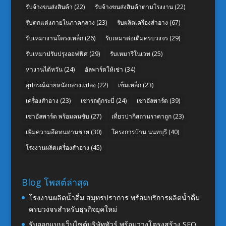
รับจ้างขนส่งสินค้า
(22)
รับจ้างขนส่งสินค้าตามโรงงาน
(22)
รับตกแต่งภายในภาคกลาง
(23)
รับผลิตเครื่องสำอาง
(67)
รับเหมางานโครงเหล็ก
(26)
รับเหมาต่อเติมครบวงจร
(29)
รับเหมาปรับปรุงออฟฟิศ
(29)
รับเหมารีโนเวท
(25)
หางานไต้หวัน
(24)
อัลพาร์ดให้เช่า
(34)
อุปกรณ์ฉายหนังกลางแปลง
(22)
เข็มเหล็ก
(23)
เครื่องสำอาง
(23)
เช่ารถตู้กระบี่
(24)
เช่าอัลพาร์ด
(39)
เช่าอัลพาร์ด พร้อมคนขับ
(27)
เที่ยวปากีสถานราคาถูก
(23)
เพิ่มความอึดทนท่านชาย
(30)
โครงการบ้าน นนทบุรี
(40)
โรงงานผลิตเครื่องสำอาง
(45)
Blog โพสต์ล่าสุด
โรงงานผลิตน้ำดื่ม สมุทรปราการ พร้อมบริการผลิตน้ำดื่ม
ครบวงจรสำหรับธุรกิจยุคใหม่
รับออกแบบเว็บไซต์บริษัททัวร์ พร้อมวางโครงสร้าง SEO