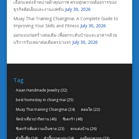
เลือกแหล่งจำหน่ายผ้าคุณภาพ ครบทุกความต้องการของ
ธุรกิจตัดเย็บและงานแฟชั่น
July 30, 2026
Muay Thai Training Chiangmai: A Complete Guide to
Improving Your Skills and Fitness
July 30, 2026
ออกแบบก่อสร้างต่อเติม เพื่อยกระดับบ้านและอาคารด้วย
บริการรับเหมาต่อเติมครบวงจร
July 30, 2026
Tag
Asian Handmade Jewelry
(32)
best homestay in chiang mai
(25)
Muay Thai training Chiangmai
(24)
คอนโด
(22)
จัดนำเที่ยวปากีสถาน
(46)
ซิเดกร้า
(48)
ซิเดกร้าเพิ่มความเป็นชาย
(23)
ตกแต่งบ้าน
(26)
ตัวปั๊มชื่อ
(24)
ตัวปั๊มราคาถูก
(24)
ถุงมือราคาถูก
(23)