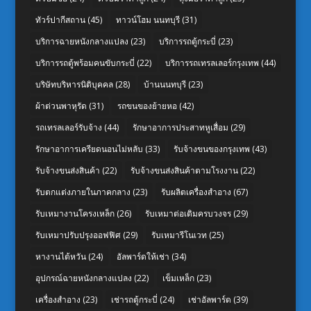
ทัวร์ปากีสถาน
(45)
ทาวน์โฮม นนทบุรี
(31)
บริการฉายหนังกลางแปลง
(23)
บริการรถตู้กระบี่
(23)
บริการรถตู้พร้อมคนขับกระบี่
(22)
บริการรถเทรลเลอร์กรุงเทพ
(44)
บริษัทบริหารนิติบุคคล
(28)
บ้านนนทบุรี
(23)
ผ้าต่วนพาหุรัด
(31)
รถขนของย้ายหอ
(42)
รถเทรลเลอร์รับจ้าง
(44)
รักษาอาการประสาทหูเสื่อม
(29)
รักษาอาการเครียดนอนไม่หลับ
(33)
รับจ้างขนของกรุงเทพ
(43)
รับจ้างขนส่งสินค้า
(22)
รับจ้างขนส่งสินค้าตามโรงงาน
(22)
รับตกแต่งภายในภาคกลาง
(23)
รับผลิตเครื่องสำอาง
(67)
รับเหมางานโครงเหล็ก
(26)
รับเหมาต่อเติมครบวงจร
(29)
รับเหมาปรับปรุงออฟฟิศ
(29)
รับเหมารีโนเวท
(25)
หางานไต้หวัน
(24)
อัลพาร์ดให้เช่า
(34)
อุปกรณ์ฉายหนังกลางแปลง
(22)
เข็มเหล็ก
(23)
เครื่องสำอาง
(23)
เช่ารถตู้กระบี่
(24)
เช่าอัลพาร์ด
(39)