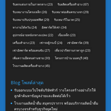
รับตกแต่งภายในภาคกลาง
(23)
รับผลิตเครื่องสำอาง
(67)
รับเหมางานโครงเหล็ก
(26)
รับเหมาต่อเติมครบวงจร
(29)
รับเหมาปรับปรุงออฟฟิศ
(29)
รับเหมารีโนเวท
(25)
หางานไต้หวัน
(24)
อัลพาร์ดให้เช่า
(34)
อุปกรณ์ฉายหนังกลางแปลง
(22)
เข็มเหล็ก
(23)
เครื่องสำอาง
(23)
เช่ารถตู้กระบี่
(24)
เช่าอัลพาร์ด
(39)
เช่าอัลพาร์ด พร้อมคนขับ
(27)
เที่ยวปากีสถานราคาถูก
(23)
เพิ่มความอึดทนท่านชาย
(30)
โครงการบ้าน นนทบุรี
(40)
โรงงานผลิตเครื่องสำอาง
(45)
Blog โพสต์ล่าสุด
รับออกแบบเว็บไซต์บริษัททัวร์ วางโครงสร้างอย่างไรให้
ลูกค้าค้นหาข้อมูลง่ายและติดต่อได้เร็ว
โรงงานผลิตน้ำดื่ม สมุทรปราการ พร้อมบริการผลิตน้ำดื่ม
ครบวงจรสำหรับธุรกิจยุคใหม่