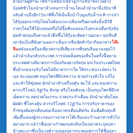
สวยงามผู้ทำจะใช้ข้าวเหนียวเขี้ยวงูเก่าแช่น้ำทิ้งไว้อย่าง
น้อย8ชั่วโมงนำมาล้างจนกว่าน้ำจะใสแล้วนำมานึ่ง30นาที
กลับด้านนึ่งอีก15นาทีทิ้งให้เย็นจึงนำไปมูนกับน้ำกะทิ การนำ
ไส้กุ้งออกจากกุ้งโดยไม่ต้องแกะเปลือกหรือผ่าหลังนั้นมีวิธี
ง่ายๆโดยใช้ไม้แหลมหรือไม้จิ้มฟันแทงลงไปตรงเปลือกกุ้งข้อ
สุดท้ายก่อนถึงหางแล้วดึงขึ้นไส้กุ้งจะติดยาวออกมา ทุนจีนสี
เทายังเป็นที่จับตามองเราเห็นจากจีนจัดทัวร์มากินอาหาร
โต๊ะ
จีน
หลังลงเครื่องเที่ยวสถานที่เที่ยวจากที่ๆคนจีนมาลงทุนไว้
แล้วนำเงินกลับประเทศ การปลดล็อคของจีนในครั้งนี้หลาย
ประเทศต่างมีมาตรการป้องกันอย่างรัดกุม ยกเว้นประเทศไทย
ซึ่งอ้าแขนรอรับโดยไม่มีมาตรการใด ให้ประชนระมัดระวัง
เอง ชะเอมเทศ สมุนไพรที่มีรสหวาน ช่วยบำรุงหัวใจ แก้ไอ
และทำให้ชุ่มคอ มักนำมาทำเครื่องตุ๋น พะโล้ และของหวาน
ควรบริโภค2-9g/วัน ตังกุย หรือโสมตังกุย เป็นสมุนไพรที่มีรส
เผ็ดหวาน ลดปวดไมเกรน ปวดประจำเดือน มักนำมาต้มโสม
ผัดผัก ซี่โครงตุ๋น ควรบริโภค6-12g/วัน การปรับราคาของ
ก๊าซหุงต้มทุกเดือนต่อเนื่องมาหกเดือนติดกัน นั่นคือต้นทุนที่
เพิ่มขึ้นของผู้ประกอบการอาหารโต๊ะจีนและร้านอาหารทั่วไป
อย่างมาก แม้ว่าชื่อปลาเก๋าหยกแต่กลับเป็นปลาตระกูลปลา
ข้างตะเภาซึ่งเป็นวงศ์วานของปลากระพงแต่การใช้ชื่อปลา