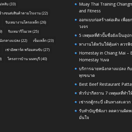
Muay Thai Training Chiangm
่หลับ
(33)
and Fitness
บจ้างขนส่งสินค้าตามโรงงาน
(22)
ออกแบบก่อสร้างต่อเติม เพื่
รับเหมางานโครงเหล็ก
(26)
วงจร
9)
รับเหมารีโนเวท
(25)
5 เหตุผลที่ตัวปั๊มชื่อยังเป็
นังกลางแปลง
(22)
เข็มเหล็ก
(23)
หางานไต้หวันให้คุ้มค่า ควรพ
เช่าอัลพาร์ด พร้อมคนขับ
(27)
Homestay in Chiang Mai – E
)
โครงการบ้าน นนทบุรี
(40)
Homestay Yuva
บริการฉายหนังกลางแปลง กับ
ทุกขนาด
Best Beef Restaurant Patta
ทัวร์ปากีสถาน 7 เหตุผลที่ทำใ
เช่ารถตู้กระบี่ เดินทางสะดว
รับทำบัญชีพังงา ลดความผิดพลา
มั่นใจ