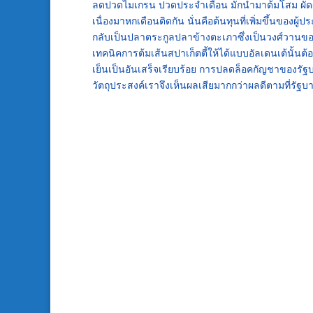
ลดปวดไมเกรน ปวดประจำเดือน มักนำมาต้มโสม ผัดผัก
เนื่องมาหกเดือนติดกัน นั่นคือต้นทุนที่เพิ่มขึ้นของ
กลับเป็นปลาตระกูลปลาข้างตะเภาซึ่งเป็นวงศ์วานของป
เทคนิคการต้มเส้นสปาเก็ตตี้ให้ได้แบบอัลเดนเต้นั้นต้อ
เย็นเป็นอันเสร็จเรียบร้อย การปลดล็อคกัญชาของร
วัตถุประสงค์เราจึงเห็นผลเสียมากกว่าผลดีตามที่รัฐบา