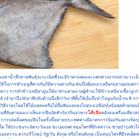
็นปลาน้ำลึกสายพันธุ์จะระเม็ดซึ่งจะมีราคาแพงและแตกต่างจากปลาจะระเม
ช้ในการทำเมนูที่ต่างกันก็มีความต่างกันเช่นนึ่งต้องเอาเหงือกปลาออกแต่ก
คาว การทำข้าวเหนียวมูนให้น่าทานสวยงามผู้ทำจะใช้ข้าวเหนียวเขี้ยวงูเก่
ล้วนำมานึ่ง30นาทีกลับด้านนึ่งอีก15นาทีทิ้งให้เย็นจึงนำไปมูนกับน้ำกะทิ ก
มีวิธีง่ายๆโดยใช้ไม้แหลมหรือไม้จิ้มฟันแทงลงไปตรงเปลือกกุ้งข้อสุดท้ายก่อนถ
ป็นที่จับตามองเราเห็นจากจีนจัดทัวร์มากินอาหาร
โต๊ะจีน
หลังลงเครื่องเที่ยวส
ศ การปลดล็อคของจีนในครั้งนี้หลายประเทศต่างมีมาตรการป้องกันอย่างรัดกุ
ด ให้ประชนระมัดระวังเอง ชะเอมเทศ สมุนไพรที่มีรสหวาน ช่วยบำรุงหัวใจ
ของหวาน ควรบริโภค2-9g/วัน ตังกุย หรือโสมตังกุย เป็นสมุนไพรที่มีรสเผ็ด