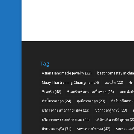
Tag
Asian Handmade Jewelry
(32)
best homestay in chi
Muay Thai training Chiangmai
(24)
คอนโด
(22)
จัด
ซิเดกร้า
(48)
ซิเดกร้าเพิ่มความเป็นชาย
(23)
ตกแต่งบ้
ตัวปั๊มราคาถูก
(24)
ถุงมือราคาถูก
(23)
ทัวร์ปากีสถาน
บริการฉายหนังกลางแปลง
(23)
บริการรถตู้กระบี่
(23)
บริการรถเทรลเลอร์กรุงเทพ
(44)
บริษัทบริหารนิติบุคคล
(2
ผ้าต่วนพาหุรัด
(31)
รถขนของย้ายหอ
(42)
รถเทรลเลอร์