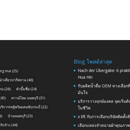
Blog โพสต์ล่าสุด
Nach der Übergabe: 6 prakt
ang mai
(25)
Hua Hin
นำเที่ยวปากีสถาน
(46)
รับผลิตน้ำดื่ม OEM ทางเลือกท
าน
(26)
ตัวปั๊มชื่อ
(24)
มั่นใจ
(45)
ทาวน์โฮม นนทบุรี
(31)
บริการวางฤกษ์มงคล จุดเริ่มต
บริการรถตู้พร้อมคนขับกระบี่
(22)
ในชีวิต
8)
บ้านนนทบุรี
(23)
x lift กับการเลือกบริษัทติดต
รับจ้าง
(44)
เลือกแหล่งจำหน่ายผ้าคุณภาพ