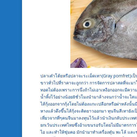
ปลาเต๋าโต้ยหรือปลาจะระเม็ดเทา(Gray pomfret)เป
ขาวทั่วไปที่ราคาจะถูกกว่า การจัดการปลาสดที่จะมาใ
ทอดไม่ต้องเพราะการนึ่งถ้าไม่เอาเหงือกออกจะมีความ
น้ำทิ้งไว้อย่างน้อย8ชั่วโมงนำมาล้างจนกว่าน้ำจะใสแ
ไส้กุ้งออกจากกุ้งโดยไม่ต้องแกะเปลือกหรือผ่าหลังนั้น
หางแล้วดึงขึ้นไส้กุ้งจะติดยาวออกมา ทุนจีนสีเทายังเ
เที่ยวจากที่ๆคนจีนมาลงทุนไว้แล้วนำเงินกลับประเท
ยกเว้นประเทศไทยซึ่งอ้าแขนรอรับโดยไม่มีมาตรการใ
ไอ และทำให้ชุ่มคอ มักนำมาทำเครื่องตุ๋น พะโล้ และ