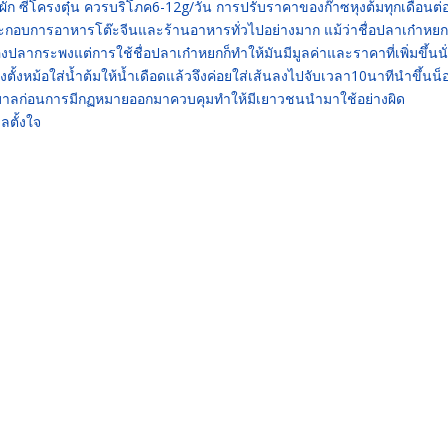
 ซี่โครงตุ๋น ควรบริโภค6-12g/วัน การปรับราคาของก๊าซหุงต้มทุกเดือนต่
ผู้ประกอบการอาหารโต๊ะจีนและร้านอาหารทั่วไปอย่างมาก แม้ว่าชื่อปลาเก๋าหยก
ลากระพงแต่การใช้ชื่อปลาเก๋าหยกก็ทำให้มันมีมูลค่าและราคาที่เพิ่มขึ้นนั
งตั้งหม้อใส่น้ำต้มให้น้ำเดือดแล้วจึงค่อยใส่เส้นลงไปจับเวลา10นาทีนำขึ้นน็
ัฐบาลก่อนการมีกฏหมายออกมาควบคุมทำให้มีเยาวชนนำมาใช้อย่างผิด
ลตั้งใจ