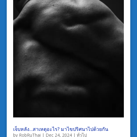
เจ็บหลัง…สาเหตุอะไร? มาไขปริศนาไปด้วยกัน
by
RobRuThai
|
Dec 24, 2024
|
ทั่วไป