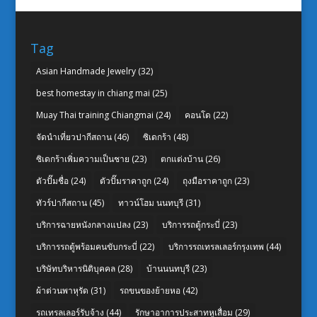
Tag
Asian Handmade Jewelry
(32)
best homestay in chiang mai
(25)
Muay Thai training Chiangmai
(24)
คอนโด
(22)
จัดนำเที่ยวปากีสถาน
(46)
ซิเดกร้า
(48)
ซิเดกร้าเพิ่มความเป็นชาย
(23)
ตกแต่งบ้าน
(26)
ตัวปั๊มชื่อ
(24)
ตัวปั๊มราคาถูก
(24)
ถุงมือราคาถูก
(23)
ทัวร์ปากีสถาน
(45)
ทาวน์โฮม นนทบุรี
(31)
บริการฉายหนังกลางแปลง
(23)
บริการรถตู้กระบี่
(23)
บริการรถตู้พร้อมคนขับกระบี่
(22)
บริการรถเทรลเลอร์กรุงเทพ
(44)
บริษัทบริหารนิติบุคคล
(28)
บ้านนนทบุรี
(23)
ผ้าต่วนพาหุรัด
(31)
รถขนของย้ายหอ
(42)
รถเทรลเลอร์รับจ้าง
(44)
รักษาอาการประสาทหูเสื่อม
(29)