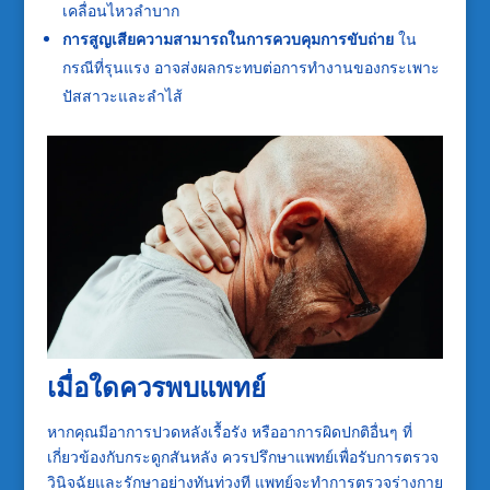
เคลื่อนไหวลำบาก
การสูญเสียความสามารถในการควบคุมการขับถ่าย
ใน
กรณีที่รุนแรง อาจส่งผลกระทบต่อการทำงานของกระเพาะ
ปัสสาวะและลำไส้
เมื่อใดควรพบแพทย์
หากคุณมีอาการปวดหลังเรื้อรัง หรืออาการผิดปกติอื่นๆ ที่
เกี่ยวข้องกับกระดูกสันหลัง ควรปรึกษาแพทย์เพื่อรับการตรวจ
วินิจฉัยและรักษาอย่างทันท่วงที แพทย์จะทำการตรวจร่างกาย