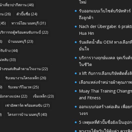
ใหม่
นำเที่ยวปากีสถาน
(46)
รับออกแบบเว็บไซต์บริษัททัวร
าน
(26)
ตัวปั๊มชื่อ
(24)
ถึงลูกค้า
(45)
ทาวน์โฮม นนทบุรี
(31)
Nach der Übergabe: 6 prakt
บริการรถตู้พร้อมคนขับกระบี่
(22)
Hua Hin
8)
บ้านนนทบุรี
(23)
รับผลิตน้ำดื่ม OEM ทางเลือกท
มั่นใจ
รับจ้าง
(44)
บริการวางฤกษ์มงคล จุดเริ่มต
่หลับ
(33)
ในชีวิต
บจ้างขนส่งสินค้าตามโรงงาน
(22)
x lift กับการเลือกบริษัทติดต
รับเหมางานโครงเหล็ก
(26)
เลือกแหล่งจำหน่ายผ้าคุณภาพ
9)
รับเหมารีโนเวท
(25)
Muay Thai Training Chiangm
นังกลางแปลง
(22)
เข็มเหล็ก
(23)
and Fitness
เช่าอัลพาร์ด พร้อมคนขับ
(27)
ออกแบบก่อสร้างต่อเติม เพื่
วงจร
)
โครงการบ้าน นนทบุรี
(40)
5 เหตุผลที่ตัวปั๊มชื่อยังเป็
หางานไต้หวันให้คุ้มค่า ควรพ