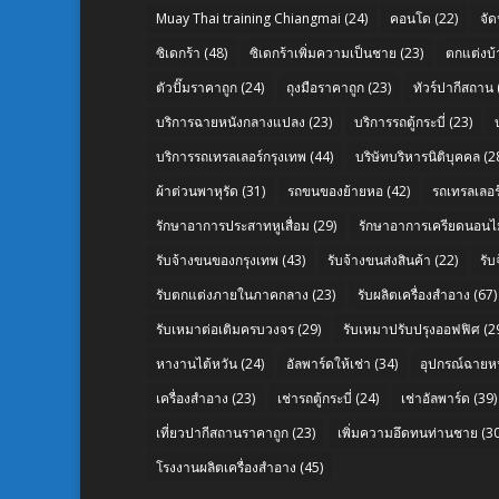
Muay Thai training Chiangmai
(24)
คอนโด
(22)
จัด
ซิเดกร้า
(48)
ซิเดกร้าเพิ่มความเป็นชาย
(23)
ตกแต่งบ้
ตัวปั๊มราคาถูก
(24)
ถุงมือราคาถูก
(23)
ทัวร์ปากีสถาน
บริการฉายหนังกลางแปลง
(23)
บริการรถตู้กระบี่
(23)
บริการรถเทรลเลอร์กรุงเทพ
(44)
บริษัทบริหารนิติบุคคล
(2
ผ้าต่วนพาหุรัด
(31)
รถขนของย้ายหอ
(42)
รถเทรลเลอร์
รักษาอาการประสาทหูเสื่อม
(29)
รักษาอาการเครียดนอนไม
รับจ้างขนของกรุงเทพ
(43)
รับจ้างขนส่งสินค้า
(22)
รั
รับตกแต่งภายในภาคกลาง
(23)
รับผลิตเครื่องสำอาง
(67)
รับเหมาต่อเติมครบวงจร
(29)
รับเหมาปรับปรุงออฟฟิศ
(2
หางานไต้หวัน
(24)
อัลพาร์ดให้เช่า
(34)
อุปกรณ์ฉายห
เครื่องสำอาง
(23)
เช่ารถตู้กระบี่
(24)
เช่าอัลพาร์ด
(39)
เที่ยวปากีสถานราคาถูก
(23)
เพิ่มความอึดทนท่านชาย
(30
โรงงานผลิตเครื่องสำอาง
(45)