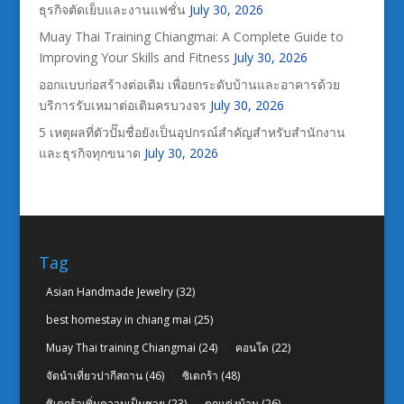
ธุรกิจตัดเย็บและงานแฟชั่น
July 30, 2026
Muay Thai Training Chiangmai: A Complete Guide to
Improving Your Skills and Fitness
July 30, 2026
ออกแบบก่อสร้างต่อเติม เพื่อยกระดับบ้านและอาคารด้วย
บริการรับเหมาต่อเติมครบวงจร
July 30, 2026
5 เหตุผลที่ตัวปั๊มชื่อยังเป็นอุปกรณ์สำคัญสำหรับสำนักงาน
และธุรกิจทุกขนาด
July 30, 2026
Tag
Asian Handmade Jewelry
(32)
best homestay in chiang mai
(25)
Muay Thai training Chiangmai
(24)
คอนโด
(22)
จัดนำเที่ยวปากีสถาน
(46)
ซิเดกร้า
(48)
ซิเดกร้าเพิ่มความเป็นชาย
(23)
ตกแต่งบ้าน
(26)