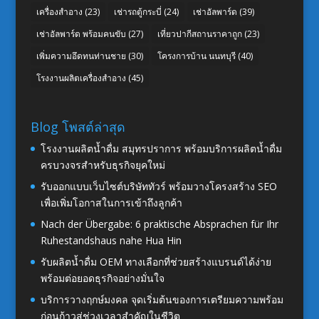
เครื่องสำอาง
(23)
เช่ารถตู้กระบี่
(24)
เช่าอัลพาร์ด
(39)
เช่าอัลพาร์ด พร้อมคนขับ
(27)
เที่ยวปากีสถานราคาถูก
(23)
เพิ่มความอึดทนท่านชาย
(30)
โครงการบ้าน นนทบุรี
(40)
โรงงานผลิตเครื่องสำอาง
(45)
Blog โพสต์ล่าสุด
โรงงานผลิตน้ำดื่ม สมุทรปราการ พร้อมบริการผลิตน้ำดื่ม
ครบวงจรสำหรับธุรกิจยุคใหม่
รับออกแบบเว็บไซต์บริษัททัวร์ พร้อมวางโครงสร้าง SEO
เพื่อเพิ่มโอกาสในการเข้าถึงลูกค้า
Nach der Übergabe: 6 praktische Absprachen für Ihr
Ruhestandshaus nahe Hua Hin
รับผลิตน้ำดื่ม OEM ทางเลือกที่ช่วยสร้างแบรนด์ได้ง่าย
พร้อมต่อยอดธุรกิจอย่างมั่นใจ
บริการวางฤกษ์มงคล จุดเริ่มต้นของการเตรียมความพร้อม
ก่อนก้าวสู่ช่วงเวลาสำคัญในชีวิต