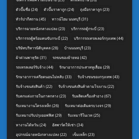
ตัวปั๊มชื่อ
(24)
ตัวปั๊มราคาถูก
(24)
ถุงมือราคาถูก
(23)
ทัวร์ปากีสถาน
(45)
ทาวน์โฮม นนทบุรี
(31)
บริการฉายหนังกลางแปลง
(23)
บริการรถตู้กระบี่
(23)
บริการรถตู้พร้อมคนขับกระบี่
(22)
บริการรถเทรลเลอร์กรุงเทพ
(44)
บริษัทบริหารนิติบุคคล
(28)
บ้านนนทบุรี
(23)
ผ้าต่วนพาหุรัด
(31)
รถขนของย้ายหอ
(42)
รถเทรลเลอร์รับจ้าง
(44)
รักษาอาการประสาทหูเสื่อม
(29)
รักษาอาการเครียดนอนไม่หลับ
(33)
รับจ้างขนของกรุงเทพ
(43)
รับจ้างขนส่งสินค้า
(22)
รับจ้างขนส่งสินค้าตามโรงงาน
(22)
รับตกแต่งภายในภาคกลาง
(23)
รับผลิตเครื่องสำอาง
(67)
รับเหมางานโครงเหล็ก
(26)
รับเหมาต่อเติมครบวงจร
(29)
รับเหมาปรับปรุงออฟฟิศ
(29)
รับเหมารีโนเวท
(25)
หางานไต้หวัน
(24)
อัลพาร์ดให้เช่า
(34)
อุปกรณ์ฉายหนังกลางแปลง
(22)
เข็มเหล็ก
(23)