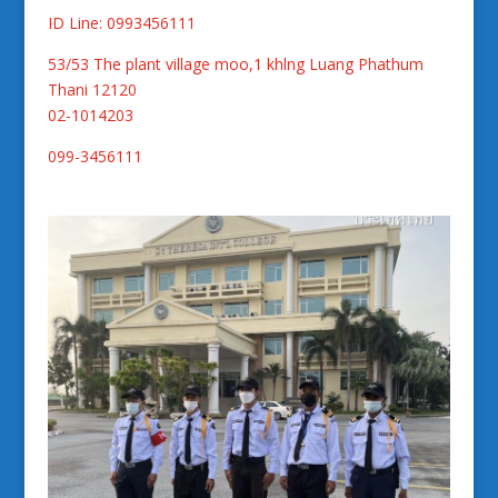
ID Line: 0993456111
53/53 The plant village moo,1 khlng Luang Phathum
Thani 12120
02-1014203
099-3456111