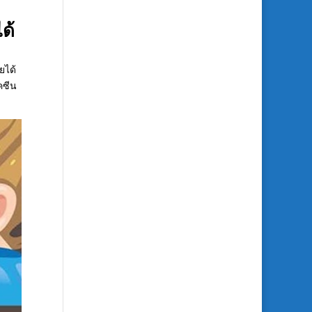
ด้
ยได้
คซีน