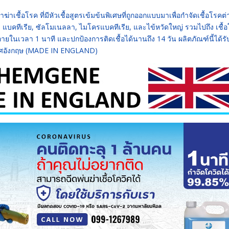
ชื้อโรค ที่มีหัวเชื้อสูตรเข้มข้นพิเศษที่ถูกออกแบบมาเพื่อกำจัดเชื้อโรคต่
อรา, แบคทีเรีย, ซัลโมเนลลา, ไมโครแบคทีเรีย, และไข้หวัดใหญ่ รวมไปถึง เชื้
ยในเวลา 1 นาที และปกป้องการติดเชื้อได้นานถึง 14 วัน ผลิตภัณฑ์นี้ได้ร
ทศอังกฤษ (MADE IN ENGLAND)