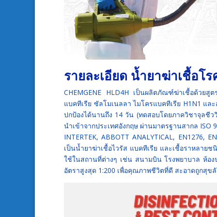
รายละเอียด น้ำยาฆ่าเชื้
CHEMGENE HLD4H เป็นผลิตภัณฑ์ฆ่าเชื้อด้วยสูตรเข
แบคทีเรีย ซัลโมเนลลา ไมโครแบคทีเรีย H1N1 และสา
ปกป้องได้นานถึง 14 วัน (ทดสอบโดยภาควิชาจุลชีวว
นำเข้าจากประเทศอังกฤษ ผ่านมาตรฐานสากล ISO 9001
INTERTEK, ABBOTT ANALYTICAL, EN1276, EN1
เป็นน้ำยาฆ่าเชื้อไวรัส แบคทีเรีย และเชื้อราหลายชน
ใช้ในสถานที่ต่างๆ เช่น สนามบิน โรงพยาบาล ห้อง
อัตราสูงสุด 1:200 เพื่อคุณภาพชีวิตที่ดี สะอาดถู