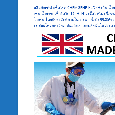
ผลิตภัณฑ์ฆ่าเชื้อโรค CHEMGENE HLD4H เป็น น้ำยาฆ่าเ
เช่น น้ำยาฆ่าเชื้อโควิด 19, H1N1, เชื้อไวรัส, เชื้
ไอกรน โดยมีประสิทธิภาพในการฆ่าเชื้อถึง 99.85% ภา
ทดสอบโดยมหาวิทยาลัยมหิดล และผลิตขึ้นในประเ