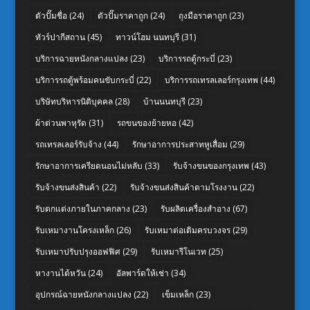
ตัวปั๊มชื่อ
(24)
ตัวปั๊มราคาถูก
(24)
ถุงมือราคาถูก
(23)
ทัวร์ปากีสถาน
(45)
ทาวน์โฮม นนทบุรี
(31)
บริการฉายหนังกลางแปลง
(23)
บริการรถตู้กระบี่
(23)
บริการรถตู้พร้อมคนขับกระบี่
(22)
บริการรถเทรลเลอร์กรุงเทพ
(44)
บริษัทบริหารนิติบุคคล
(28)
บ้านนนทบุรี
(23)
ผ้าต่วนพาหุรัด
(31)
รถขนของย้ายหอ
(42)
รถเทรลเลอร์รับจ้าง
(44)
รักษาอาการประสาทหูเสื่อม
(29)
รักษาอาการเครียดนอนไม่หลับ
(33)
รับจ้างขนของกรุงเทพ
(43)
รับจ้างขนส่งสินค้า
(22)
รับจ้างขนส่งสินค้าตามโรงงาน
(22)
รับตกแต่งภายในภาคกลาง
(23)
รับผลิตเครื่องสำอาง
(67)
รับเหมางานโครงเหล็ก
(26)
รับเหมาต่อเติมครบวงจร
(29)
รับเหมาปรับปรุงออฟฟิศ
(29)
รับเหมารีโนเวท
(25)
หางานไต้หวัน
(24)
อัลพาร์ดให้เช่า
(34)
อุปกรณ์ฉายหนังกลางแปลง
(22)
เข็มเหล็ก
(23)