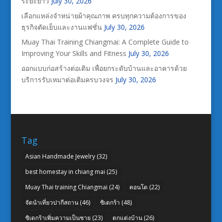
ระยะยาว
July 30, 2026
เลือกแหล่งจำหน่ายผ้าคุณภาพ ครบทุกความต้องการของ
ธุรกิจตัดเย็บและงานแฟชั่น
July 30, 2026
Muay Thai Training Chiangmai: A Complete Guide to
Improving Your Skills and Fitness
July 30, 2026
ออกแบบก่อสร้างต่อเติม เพื่อยกระดับบ้านและอาคารด้วย
บริการรับเหมาต่อเติมครบวงจร
July 30, 2026
Tag
Asian Handmade Jewelry
(32)
best homestay in chiang mai
(25)
Muay Thai training Chiangmai
(24)
คอนโด
(22)
จัดนำเที่ยวปากีสถาน
(46)
ซิเดกร้า
(48)
ซิเดกร้าเพิ่มความเป็นชาย
(23)
ตกแต่งบ้าน
(26)