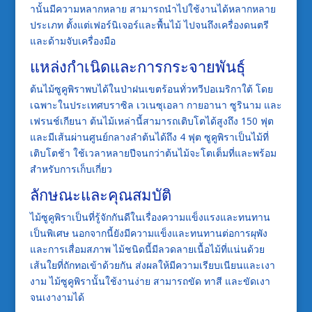
านั้นมีความหลากหลาย สามารถนำไปใช้งานได้หลากหลาย
ประเภท ตั้งแต่เฟอร์นิเจอร์และพื้นไม้ ไปจนถึงเครื่องดนตรี
และด้ามจับเครื่องมือ
แหล่งกำเนิดและการกระจายพันธุ์
ต้นไม้ซูคูพิราพบได้ในป่าฝนเขตร้อนทั่วทวีปอเมริกาใต้ โดย
เฉพาะในประเทศบราซิล เวเนซุเอลา กายอานา ซูรินาม และ
เฟรนช์เกียนา ต้นไม้เหล่านี้สามารถเติบโตได้สูงถึง 150 ฟุต
และมีเส้นผ่านศูนย์กลางลำต้นได้ถึง 4 ฟุต ซูคูพิราเป็นไม้ที่
เติบโตช้า ใช้เวลาหลายปีจนกว่าต้นไม้จะโตเต็มที่และพร้อม
สำหรับการเก็บเกี่ยว
ลักษณะและคุณสมบัติ
ไม้ซูคูพิราเป็นที่รู้จักกันดีในเรื่องความแข็งแรงและทนทาน
เป็นพิเศษ นอกจากนี้ยังมีความแข็งและทนทานต่อการผุพัง
และการเสื่อมสภาพ ไม้ชนิดนี้มีลวดลายเนื้อไม้ที่แน่นด้วย
เส้นใยที่ถักทอเข้าด้วยกัน ส่งผลให้มีความเรียบเนียนและเงา
งาม ไม้ซูคูพิรานั้นใช้งานง่าย สามารถขัด ทาสี และขัดเงา
จนเงางามได้