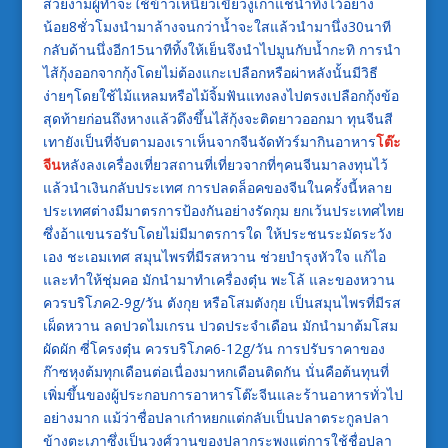
สวยงามผู้ทำจะใช้ข้าวเหนียวเขี้ยวงูเก่าแช่น้ำทิ้งไว้อย่าง
น้อย8ชั่วโมงนำมาล้างจนกว่าน้ำจะใสแล้วนำมานึ่ง30นาที
กลับด้านนึ่งอีก15นาทีทิ้งให้เย็นจึงนำไปมูนกับน้ำกะทิ การนำ
ไส้กุ้งออกจากกุ้งโดยไม่ต้องแกะเปลือกหรือผ่าหลังนั้นมีวิธี
ง่ายๆโดยใช้ไม้แหลมหรือไม้จิ้มฟันแทงลงไปตรงเปลือกกุ้งข้อ
สุดท้ายก่อนถึงหางแล้วดึงขึ้นไส้กุ้งจะติดยาวออกมา ทุนจีนสี
เทายังเป็นที่จับตามองเราเห็นจากจีนจัดทัวร์มากินอาหาร
โต๊ะ
จีน
หลังลงเครื่องเที่ยวสถานที่เที่ยวจากที่ๆคนจีนมาลงทุนไว้
แล้วนำเงินกลับประเทศ การปลดล็อคของจีนในครั้งนี้หลาย
ประเทศต่างมีมาตรการป้องกันอย่างรัดกุม ยกเว้นประเทศไทย
ซึ่งอ้าแขนรอรับโดยไม่มีมาตรการใด ให้ประชนระมัดระวัง
เอง ชะเอมเทศ สมุนไพรที่มีรสหวาน ช่วยบำรุงหัวใจ แก้ไอ
และทำให้ชุ่มคอ มักนำมาทำเครื่องตุ๋น พะโล้ และของหวาน
ควรบริโภค2-9g/วัน ตังกุย หรือโสมตังกุย เป็นสมุนไพรที่มีรส
เผ็ดหวาน ลดปวดไมเกรน ปวดประจำเดือน มักนำมาต้มโสม
ผัดผัก ซี่โครงตุ๋น ควรบริโภค6-12g/วัน การปรับราคาของ
ก๊าซหุงต้มทุกเดือนต่อเนื่องมาหกเดือนติดกัน นั่นคือต้นทุนที่
เพิ่มขึ้นของผู้ประกอบการอาหารโต๊ะจีนและร้านอาหารทั่วไป
อย่างมาก แม้ว่าชื่อปลาเก๋าหยกแต่กลับเป็นปลาตระกูลปลา
ข้างตะเภาซึ่งเป็นวงศ์วานของปลากระพงแต่การใช้ชื่อปลา