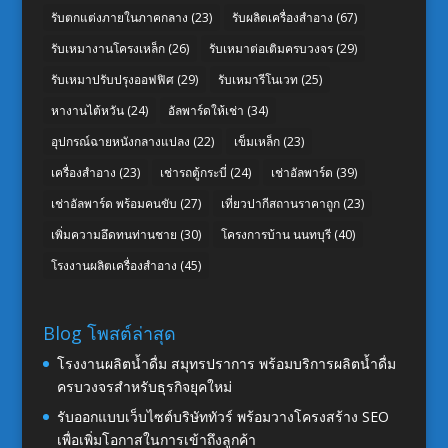
รับตกแต่งภายในภาคกลาง
(23)
รับผลิตเครื่องสำอาง
(67)
รับเหมางานโครงเหล็ก
(26)
รับเหมาต่อเติมครบวงจร
(29)
รับเหมาปรับปรุงออฟฟิศ
(29)
รับเหมารีโนเวท
(25)
หางานไต้หวัน
(24)
อัลพาร์ดให้เช่า
(34)
อุปกรณ์ฉายหนังกลางแปลง
(22)
เข็มเหล็ก
(23)
เครื่องสำอาง
(23)
เช่ารถตู้กระบี่
(24)
เช่าอัลพาร์ด
(39)
เช่าอัลพาร์ด พร้อมคนขับ
(27)
เที่ยวปากีสถานราคาถูก
(23)
เพิ่มความอึดทนท่านชาย
(30)
โครงการบ้าน นนทบุรี
(40)
โรงงานผลิตเครื่องสำอาง
(45)
Blog โพสต์ล่าสุด
โรงงานผลิตน้ำดื่ม สมุทรปราการ พร้อมบริการผลิตน้ำดื่ม
ครบวงจรสำหรับธุรกิจยุคใหม่
รับออกแบบเว็บไซต์บริษัททัวร์ พร้อมวางโครงสร้าง SEO
เพื่อเพิ่มโอกาสในการเข้าถึงลูกค้า