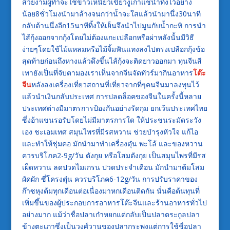
สวยงามผู้ทำจะใช้ข้าวเหนียวเขี้ยวงูเก่าแช่น้ำทิ้งไว้อย่าง
น้อย8ชั่วโมงนำมาล้างจนกว่าน้ำจะใสแล้วนำมานึ่ง30นาที
กลับด้านนึ่งอีก15นาทีทิ้งให้เย็นจึงนำไปมูนกับน้ำกะทิ การนำ
ไส้กุ้งออกจากกุ้งโดยไม่ต้องแกะเปลือกหรือผ่าหลังนั้นมีวิธี
ง่ายๆโดยใช้ไม้แหลมหรือไม้จิ้มฟันแทงลงไปตรงเปลือกกุ้งข้อ
สุดท้ายก่อนถึงหางแล้วดึงขึ้นไส้กุ้งจะติดยาวออกมา ทุนจีนสี
เทายังเป็นที่จับตามองเราเห็นจากจีนจัดทัวร์มากินอาหาร
โต๊ะ
จีน
หลังลงเครื่องเที่ยวสถานที่เที่ยวจากที่ๆคนจีนมาลงทุนไว้
แล้วนำเงินกลับประเทศ การปลดล็อคของจีนในครั้งนี้หลาย
ประเทศต่างมีมาตรการป้องกันอย่างรัดกุม ยกเว้นประเทศไทย
ซึ่งอ้าแขนรอรับโดยไม่มีมาตรการใด ให้ประชนระมัดระวัง
เอง ชะเอมเทศ สมุนไพรที่มีรสหวาน ช่วยบำรุงหัวใจ แก้ไอ
และทำให้ชุ่มคอ มักนำมาทำเครื่องตุ๋น พะโล้ และของหวาน
ควรบริโภค2-9g/วัน ตังกุย หรือโสมตังกุย เป็นสมุนไพรที่มีรส
เผ็ดหวาน ลดปวดไมเกรน ปวดประจำเดือน มักนำมาต้มโสม
ผัดผัก ซี่โครงตุ๋น ควรบริโภค6-12g/วัน การปรับราคาของ
ก๊าซหุงต้มทุกเดือนต่อเนื่องมาหกเดือนติดกัน นั่นคือต้นทุนที่
เพิ่มขึ้นของผู้ประกอบการอาหารโต๊ะจีนและร้านอาหารทั่วไป
อย่างมาก แม้ว่าชื่อปลาเก๋าหยกแต่กลับเป็นปลาตระกูลปลา
ข้างตะเภาซึ่งเป็นวงศ์วานของปลากระพงแต่การใช้ชื่อปลา