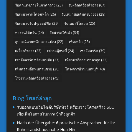
รับตกแต่งภายในภาคกลาง
(23)
รับผลิตเครื่องสำอาง
(67)
รับเหมางานโครงเหล็ก
(26)
รับเหมาต่อเติมครบวงจร
(29)
รับเหมาปรับปรุงออฟฟิศ
(29)
รับเหมารีโนเวท
(25)
หางานไต้หวัน
(24)
อัลพาร์ดให้เช่า
(34)
อุปกรณ์ฉายหนังกลางแปลง
(22)
เข็มเหล็ก
(23)
เครื่องสำอาง
(23)
เช่ารถตู้กระบี่
(24)
เช่าอัลพาร์ด
(39)
เช่าอัลพาร์ด พร้อมคนขับ
(27)
เที่ยวปากีสถานราคาถูก
(23)
เพิ่มความอึดทนท่านชาย
(30)
โครงการบ้าน นนทบุรี
(40)
โรงงานผลิตเครื่องสำอาง
(45)
Blog โพสต์ล่าสุด
รับออกแบบเว็บไซต์บริษัททัวร์ พร้อมวางโครงสร้าง SEO
เพื่อเพิ่มโอกาสในการเข้าถึงลูกค้า
Nach der Übergabe: 6 praktische Absprachen für Ihr
Ruhestandshaus nahe Hua Hin