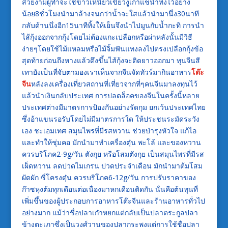
สวยงามผู้ทำจะใช้ข้าวเหนียวเขี้ยวงูเก่าแช่น้ำทิ้งไว้อย่าง
น้อย8ชั่วโมงนำมาล้างจนกว่าน้ำจะใสแล้วนำมานึ่ง30นาที
กลับด้านนึ่งอีก15นาทีทิ้งให้เย็นจึงนำไปมูนกับน้ำกะทิ การนำ
ไส้กุ้งออกจากกุ้งโดยไม่ต้องแกะเปลือกหรือผ่าหลังนั้นมีวิธี
ง่ายๆโดยใช้ไม้แหลมหรือไม้จิ้มฟันแทงลงไปตรงเปลือกกุ้งข้อ
สุดท้ายก่อนถึงหางแล้วดึงขึ้นไส้กุ้งจะติดยาวออกมา ทุนจีนสี
เทายังเป็นที่จับตามองเราเห็นจากจีนจัดทัวร์มากินอาหาร
โต๊ะ
จีน
หลังลงเครื่องเที่ยวสถานที่เที่ยวจากที่ๆคนจีนมาลงทุนไว้
แล้วนำเงินกลับประเทศ การปลดล็อคของจีนในครั้งนี้หลาย
ประเทศต่างมีมาตรการป้องกันอย่างรัดกุม ยกเว้นประเทศไทย
ซึ่งอ้าแขนรอรับโดยไม่มีมาตรการใด ให้ประชนระมัดระวัง
เอง ชะเอมเทศ สมุนไพรที่มีรสหวาน ช่วยบำรุงหัวใจ แก้ไอ
และทำให้ชุ่มคอ มักนำมาทำเครื่องตุ๋น พะโล้ และของหวาน
ควรบริโภค2-9g/วัน ตังกุย หรือโสมตังกุย เป็นสมุนไพรที่มีรส
เผ็ดหวาน ลดปวดไมเกรน ปวดประจำเดือน มักนำมาต้มโสม
ผัดผัก ซี่โครงตุ๋น ควรบริโภค6-12g/วัน การปรับราคาของ
ก๊าซหุงต้มทุกเดือนต่อเนื่องมาหกเดือนติดกัน นั่นคือต้นทุนที่
เพิ่มขึ้นของผู้ประกอบการอาหารโต๊ะจีนและร้านอาหารทั่วไป
อย่างมาก แม้ว่าชื่อปลาเก๋าหยกแต่กลับเป็นปลาตระกูลปลา
ข้างตะเภาซึ่งเป็นวงศ์วานของปลากระพงแต่การใช้ชื่อปลา