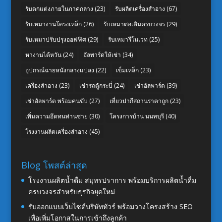
รับตกแต่งภายในภาคกลาง
(23)
รับผลิตเครื่องสำอาง
(67)
รับเหมางานโครงเหล็ก
(26)
รับเหมาต่อเติมครบวงจร
(29)
รับเหมาปรับปรุงออฟฟิศ
(29)
รับเหมารีโนเวท
(25)
หางานไต้หวัน
(24)
อัลพาร์ดให้เช่า
(34)
อุปกรณ์ฉายหนังกลางแปลง
(22)
เข็มเหล็ก
(23)
เครื่องสำอาง
(23)
เช่ารถตู้กระบี่
(24)
เช่าอัลพาร์ด
(39)
เช่าอัลพาร์ด พร้อมคนขับ
(27)
เที่ยวปากีสถานราคาถูก
(23)
เพิ่มความอึดทนท่านชาย
(30)
โครงการบ้าน นนทบุรี
(40)
โรงงานผลิตเครื่องสำอาง
(45)
Blog โพสต์ล่าสุด
โรงงานผลิตน้ำดื่ม สมุทรปราการ พร้อมบริการผลิตน้ำดื่ม
ครบวงจรสำหรับธุรกิจยุคใหม่
รับออกแบบเว็บไซต์บริษัททัวร์ พร้อมวางโครงสร้าง SEO
เพื่อเพิ่มโอกาสในการเข้าถึงลูกค้า