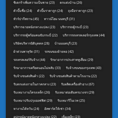
ซิเดกร้าเพิ่มความเป็นชาย
(23)
ตกแต่งบ้าน
(26)
ตัวปั๊มชื่อ
(24)
ตัวปั๊มราคาถูก
(24)
ถุงมือราคาถูก
(23)
ทัวร์ปากีสถาน
(45)
ทาวน์โฮม นนทบุรี
(31)
บริการฉายหนังกลางแปลง
(23)
บริการรถตู้กระบี่
(23)
บริการรถตู้พร้อมคนขับกระบี่
(22)
บริการรถเทรลเลอร์กรุงเทพ
(44)
บริษัทบริหารนิติบุคคล
(28)
บ้านนนทบุรี
(23)
ผ้าต่วนพาหุรัด
(31)
รถขนของย้ายหอ
(42)
รถเทรลเลอร์รับจ้าง
(44)
รักษาอาการประสาทหูเสื่อม
(29)
รักษาอาการเครียดนอนไม่หลับ
(33)
รับจ้างขนของกรุงเทพ
(43)
รับจ้างขนส่งสินค้า
(22)
รับจ้างขนส่งสินค้าตามโรงงาน
(22)
รับตกแต่งภายในภาคกลาง
(23)
รับผลิตเครื่องสำอาง
(67)
รับเหมางานโครงเหล็ก
(26)
รับเหมาต่อเติมครบวงจร
(29)
รับเหมาปรับปรุงออฟฟิศ
(29)
รับเหมารีโนเวท
(25)
หางานไต้หวัน
(24)
อัลพาร์ดให้เช่า
(34)
อุปกรณ์ฉายหนังกลางแปลง
(22)
เข็มเหล็ก
(23)