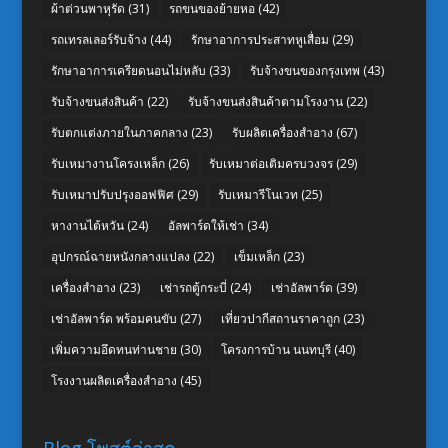
ผ้าต่วนพาหุรัด
(31)
รถขนของย้ายหอ
(42)
รถเทรลเลอร์รับจ้าง
(44)
รักษาอาการประสาทหูเสื่อม
(29)
รักษาอาการเครียดนอนไม่หลับ
(33)
รับจ้างขนของกรุงเทพ
(43)
รับจ้างขนส่งสินค้า
(22)
รับจ้างขนส่งสินค้าตามโรงงาน
(22)
รับตกแต่งภายในภาคกลาง
(23)
รับผลิตเครื่องสำอาง
(67)
รับเหมางานโครงเหล็ก
(26)
รับเหมาต่อเติมครบวงจร
(29)
รับเหมาปรับปรุงออฟฟิศ
(29)
รับเหมารีโนเวท
(25)
หางานไต้หวัน
(24)
อัลพาร์ดให้เช่า
(34)
อุปกรณ์ฉายหนังกลางแปลง
(22)
เข็มเหล็ก
(23)
เครื่องสำอาง
(23)
เช่ารถตู้กระบี่
(24)
เช่าอัลพาร์ด
(39)
เช่าอัลพาร์ด พร้อมคนขับ
(27)
เที่ยวปากีสถานราคาถูก
(23)
เพิ่มความอึดทนท่านชาย
(30)
โครงการบ้าน นนทบุรี
(40)
โรงงานผลิตเครื่องสำอาง
(45)