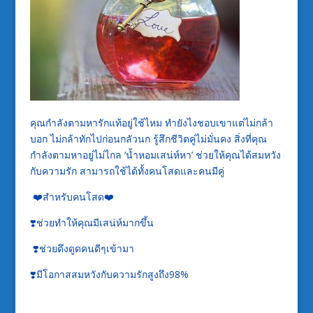
คุณกำลังตามหารักแท้อยู่ใช้ไหม ทำยังไงชอบเขาแต่ไม่กล้า
บอก ไม่กล้าทักไปก่อนกลัวนก รู้สึกชีวิตคู่ไม่มั่นคง สิ่งที่คุณ
กำลังตามหาอยู่ไม่ไกล ‘น้ำหอมเสน่ห์หา’ ช่วยให้คุณได้สมหวัง
กับความรัก สามารถใช้ได้ทั้งคนโสดและคนมีคู่
❤️สำหรับคนโสด❤️
❣️ช่วยทำให้คุณมีเสน่ห์มากขึ้น
❣️ช่วยดึงดูดคนดีๆเข้ามา
❣️มีโอกาสสมหวังกับความรักสูงถึง98%