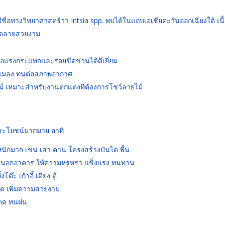
มีชื่อทางวิทยาศาสตร์ว่า Intsia spp. พบได้ในแถบเอเชียตะวันออกเฉียงใต้ เนื้
ลวดลายสวยงาม
่อแรงกระแทกและรอยขีดข่วนได้ดีเยี่ยม
แมลง ทนต่อสภาพอากาศ
์ เหมาะสำหรับงานตกแต่งที่ต้องการโชว์ลายไม้
้ประโยชน์มากมาย อาทิ
นักมาก เช่น เสา คาน โครงสร้างบันได พื้น
ภายนอกอาคาร ให้ความหรูหรา แข็งแรง ทนทาน
๊ะ เก้าอี้ เตียง ตู้
ได เพิ่มความสวยงาม
แดด ทนฝน