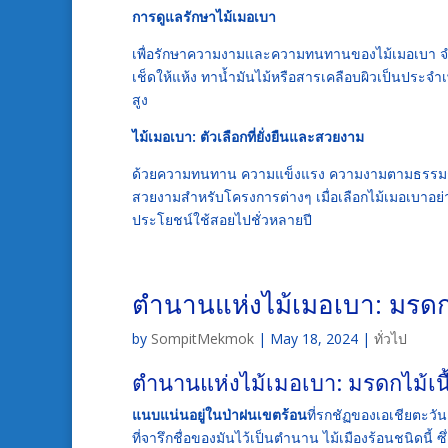
การดูแลรักษาไม้เมอเบา
เพื่อรักษาความงามและความทนทานของไม้เมอเบา จำเ
เช็ดให้แห้ง ทาน้ำมันไม้หรือสารเคลือบผิวเป็นประจำ
สูง
ไม้เมอเบา: ตัวเลือกที่ยั่งยืนและสวยงาม
ด้วยความทนทาน ความแข็งแรง ความงามตามธรร
สวยงามสำหรับโครงการต่างๆ เมื่อเลือกไม้เมอเบาอ
ประโยชน์ใช้สอยไปชั่วหลายปี
ตำนานแห่งไม้เมอเบา: มรดกไ
by
SompitMekmok
|
May 18, 2024
|
ทั่วไป
ตำนานแห่งไม้เมอเบา: มรดกไม้เนื
แนบแน่นอยู่ในป่าฝนเขตร้อน
ที่รกชัฏของเอเชียตะวันอ
ที่จารึกชื่อของมันไว้เป็นตำนาน ไม้เมืองร้อนชนิดนี้