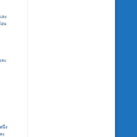
 และ
ร้อน
และ
หนึ่ง
และ