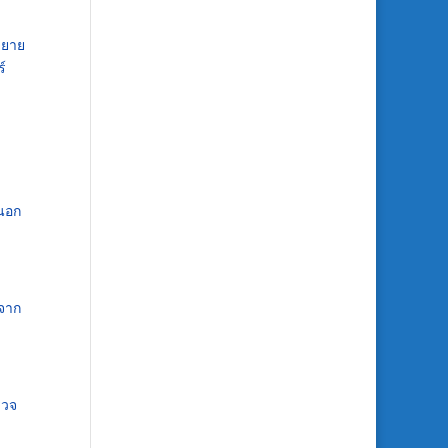
ขยาย
์
นอก
งจาก
รวจ