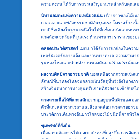
ความคงทน ได้รับการสรรเสริญมานานสำหรับคุณสมบัติ
นิทานอมตะแห่งความเหนียวแน่น
เรื่องราวของไม้เ
กาลเวลาและพลังธรรมชาติอันรุนแรง โครงสร้างเนื้
เบามีชื่อเสียงในฐานะหนึ่งในไม้ที่แข็งแกร่งและทน
แวดล้อมเขตร้อนที่รุนแรง ต้านทานการรุกรานของปลว
ตลอดประวัติศาสตร์
เมอเบาได้รับการยกย่องในความยั
เฟอร์นิเจอร์กลางแจ้ง และงานทางทะเล ความสามารถใ
รุ่นหลงใหลและนำพลังงานของมันมาสร้างสรรค์ผลง
ผลงานศิลป์จากธรรมชาติ
นอกเหนือจากความแข็งแกร่
ลักษณ์ที่น่าหลงใหลจนกลายเป็นวัสดุที่หวังถึงในวง
สร้างจินตนาการทางสุนทรียภาพที่สวยงามเข้ากับ
ลวดลายเนื้อไม้ที่แกะสลัก
ปรากฏอยู่บนพื้นผิวของเมอ
ตัวที่แกะสลักจากเวลาและสิ่งแวดล้อม ลวดลายธรรมชาติเ
ประวัติการเดินทางอันยาวไกลของไม้ชนิดนี้จากหัวใจแ
ขุมทรัพย์ที่ยั่งยืน
เมื่อความต้องการไม้เมอเบายังคงเพิ่มสูงขึ้น การจัดหาว