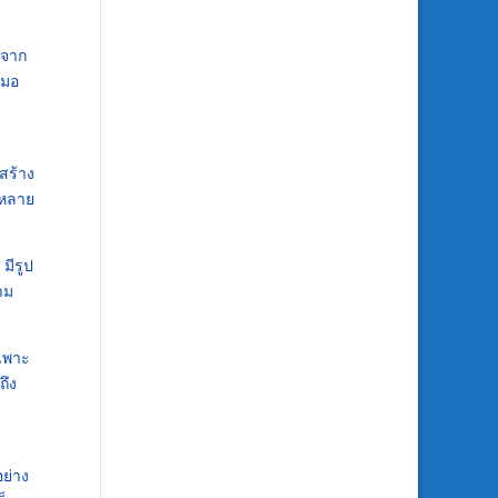
บจาก
เมอ
สร้าง
อหลาย
มีรูป
าม
ฉพาะ
ถึง
อย่าง