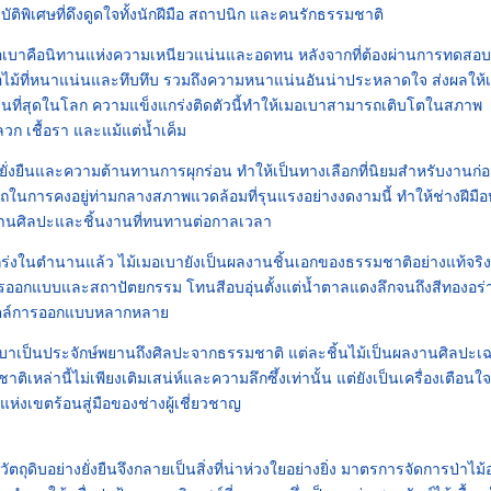
พิเศษที่ดึงดูดใจทั้งนักฝีมือ สถาปนิก และคนรักธรรมชาติ
มอเบาคือนิทานแห่งความเหนียวแน่นและอดทน หลังจากที่ต้องผ่านการทดสอ
อไม้ที่หนาแน่นและทึบทึบ รวมถึงความหนาแน่นอันน่าประหลาดใจ ส่งผลให้
ทานที่สุดในโลก ความแข็งแกร่งติดตัวนี้ทำให้เมอเบาสามารถเติบโตในสภาพ
ก เชื้อรา และแม้แต่น้ำเค็ม
่งยืนและความต้านทานการผุกร่อน ทำให้เป็นทางเลือกที่นิยมสำหรับงานก่อ
นการคงอยู่ท่ามกลางสภาพแวดล้อมที่รุนแรงอย่างงดงามนี้ ทำให้ช่างฝีมื
านศิลปะและชิ้นงานที่ทนทานต่อกาลเวลา
งในตำนานแล้ว ไม้เมอเบายังเป็นผลงานชิ้นเอกของธรรมชาติอย่างแท้จริง 
การออกแบบและสถาปัตยกรรม โทนสีอบอุ่นตั้งแต่น้ำตาลแดงลึกจนถึงสีทองอร่
สไตล์การออกแบบหลากหลาย
เบาเป็นประจักษ์พยานถึงศิลปะจากธรรมชาติ แต่ละชิ้นไม้เป็นผลงานศิลปะเ
หล่านี้ไม่เพียงเติมเสน่ห์และความลึกซึ้งเท่านั้น แต่ยังเป็นเครื่องเตือนใจ
ห่งเขตร้อนสู่มือของช่างผู้เชี่ยวชาญ
ัตถุดิบอย่างยั่งยืนจึงกลายเป็นสิ่งที่น่าห่วงใยอย่างยิ่ง มาตรการจัดการป่าไม้