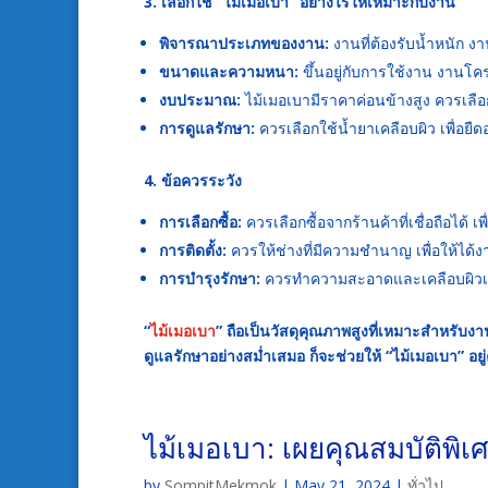
3. เลือกใช้ “ไม้เมอเบา” อย่างไรให้เหมาะกับงาน
พิจารณาประเภทของงาน:
งานที่ต้องรับน้ำหนัก 
ขนาดและความหนา:
ขึ้นอยู่กับการใช้งาน งานโ
งบประมาณ:
ไม้เมอเบามีราคาค่อนข้างสูง ควรเล
การดูแลรักษา:
ควรเลือกใช้น้ำยาเคลือบผิว เพื่อยื
4. ข้อควรระวัง
การเลือกซื้อ:
ควรเลือกซื้อจากร้านค้าที่เชื่อถือได้ เ
การติดตั้ง:
ควรให้ช่างที่มีความชำนาญ เพื่อให้ได
การบำรุงรักษา:
ควรทำความสะอาดและเคลือบผิวเ
“
ไม้เมอเบา
” ถือเป็นวัสดุคุณภาพสูงที่เหมาะสำหรับ
ดูแลรักษาอย่างสม่ำเสมอ ก็จะช่วยให้ “ไม้เมอเบา” อยู
ไม้เมอเบา: เผยคุณสมบัติพิเศ
by
SompitMekmok
|
May 21, 2024
|
ทั่วไป