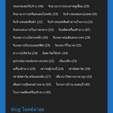
รถเทรลเลอร์รับจ้าง
(44)
รักษาอาการประสาทหูเสื่อม
(29)
รักษาอาการเครียดนอนไม่หลับ
(33)
รับจ้างขนของกรุงเทพ
(43)
รับจ้างขนส่งสินค้า
(22)
รับจ้างขนส่งสินค้าตามโรงงาน
(22)
รับตกแต่งภายในภาคกลาง
(23)
รับผลิตเครื่องสำอาง
(67)
รับเหมางานโครงเหล็ก
(26)
รับเหมาต่อเติมครบวงจร
(29)
รับเหมาปรับปรุงออฟฟิศ
(29)
รับเหมารีโนเวท
(25)
หางานไต้หวัน
(24)
อัลพาร์ดให้เช่า
(34)
อุปกรณ์ฉายหนังกลางแปลง
(22)
เข็มเหล็ก
(23)
เครื่องสำอาง
(23)
เช่ารถตู้กระบี่
(24)
เช่าอัลพาร์ด
(39)
เช่าอัลพาร์ด พร้อมคนขับ
(27)
เที่ยวปากีสถานราคาถูก
(23)
เพิ่มความอึดทนท่านชาย
(30)
โครงการบ้าน นนทบุรี
(40)
โรงงานผลิตเครื่องสำอาง
(45)
Blog โพสต์ล่าสุด