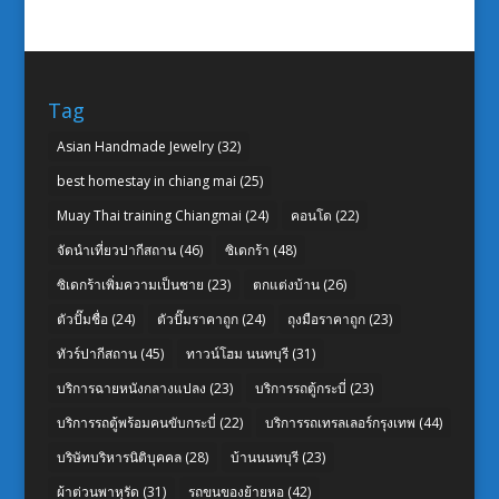
Tag
Asian Handmade Jewelry
(32)
best homestay in chiang mai
(25)
Muay Thai training Chiangmai
(24)
คอนโด
(22)
จัดนำเที่ยวปากีสถาน
(46)
ซิเดกร้า
(48)
ซิเดกร้าเพิ่มความเป็นชาย
(23)
ตกแต่งบ้าน
(26)
ตัวปั๊มชื่อ
(24)
ตัวปั๊มราคาถูก
(24)
ถุงมือราคาถูก
(23)
ทัวร์ปากีสถาน
(45)
ทาวน์โฮม นนทบุรี
(31)
บริการฉายหนังกลางแปลง
(23)
บริการรถตู้กระบี่
(23)
บริการรถตู้พร้อมคนขับกระบี่
(22)
บริการรถเทรลเลอร์กรุงเทพ
(44)
บริษัทบริหารนิติบุคคล
(28)
บ้านนนทบุรี
(23)
ผ้าต่วนพาหุรัด
(31)
รถขนของย้ายหอ
(42)