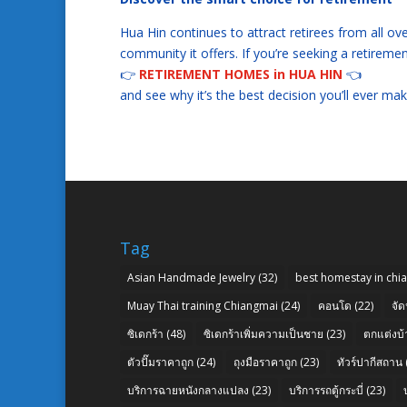
Hua Hin continues to attract retirees from all ove
community it offers. If you’re seeking a retireme
👉
RETIREMENT HOMES in HUA HIN
👈
and see why it’s the best decision you’ll ever mak
Tag
Asian Handmade Jewelry
(32)
best homestay in chi
Muay Thai training Chiangmai
(24)
คอนโด
(22)
จัด
ซิเดกร้า
(48)
ซิเดกร้าเพิ่มความเป็นชาย
(23)
ตกแต่งบ้
ตัวปั๊มราคาถูก
(24)
ถุงมือราคาถูก
(23)
ทัวร์ปากีสถาน
บริการฉายหนังกลางแปลง
(23)
บริการรถตู้กระบี่
(23)