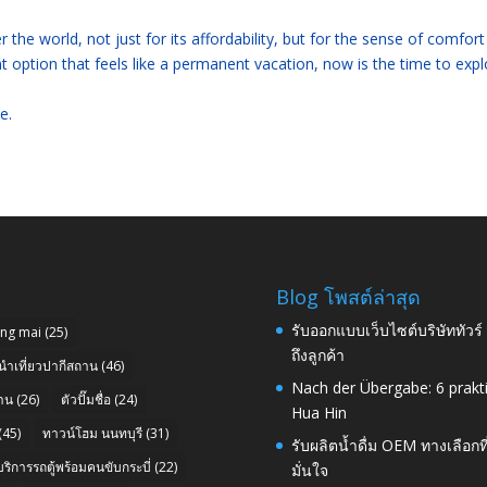
r the world, not just for its affordability, but for the sense of comfor
nt option that feels like a permanent vacation, now is the time to expl
e.
Blog โพสต์ล่าสุด
รับออกแบบเว็บไซต์บริษัททัวร
ang mai
(25)
ถึงลูกค้า
นำเที่ยวปากีสถาน
(46)
Nach der Übergabe: 6 prakt
าน
(26)
ตัวปั๊มชื่อ
(24)
Hua Hin
(45)
ทาวน์โฮม นนทบุรี
(31)
รับผลิตน้ำดื่ม OEM ทางเลือกท
บริการรถตู้พร้อมคนขับกระบี่
(22)
มั่นใจ