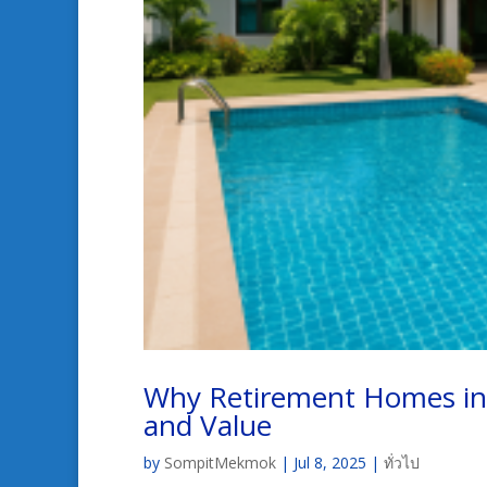
Why Retirement Homes in
and Value
by
SompitMekmok
|
Jul 8, 2025
|
ทั่วไป