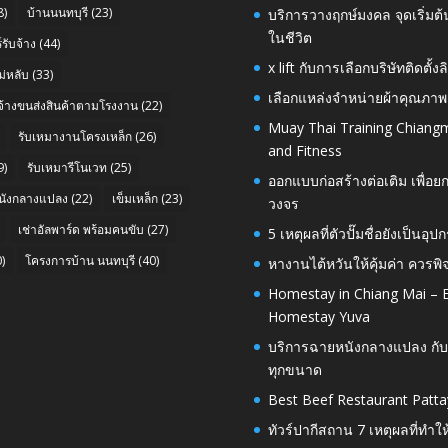
8)
บ้านนนทบุรี
(23)
บริการวางฤกษ์มงคล จุดเริ่มต
ในชีวิต
รับจ้าง
(44)
x lift กับการเลือกบริษัทติดต
่หลับ
(33)
เลือกแหล่งจำหน่ายผ้าคุณภาพ
บจ้างขนส่งสินค้าตามโรงงาน
(22)
Muay Thai Training Chiangm
รับเหมางานโครงเหล็ก
(26)
and Fitness
9)
รับเหมารีโนเวท
(25)
ออกแบบก่อสร้างต่อเติม เพื่
นังกลางแปลง
(22)
เข็มเหล็ก
(23)
วงจร
เช่าอัลพาร์ด พร้อมคนขับ
(27)
5 เหตุผลที่ตัวปั๊มชื่อยังเป็
)
โครงการบ้าน นนทบุรี
(40)
หางานไต้หวันให้คุ้มค่า ควรพ
Homestay in Chiang Mai – E
Homestay Yuva
บริการฉายหนังกลางแปลง กับ
ทุกขนาด
Best Beef Restaurant Patta
ทัวร์ปากีสถาน 7 เหตุผลที่ทำใ