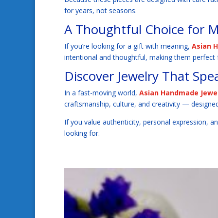
for years, not seasons.
A Thoughtful Choice for M
If you’re looking for a gift with meaning,
Asian 
intentional and thoughtful, making them perfect f
Discover Jewelry That Spe
In a fast-moving world,
Asian Handmade Jewe
craftsmanship, culture, and creativity — designed 
If you value authenticity, personal expression, a
looking for.