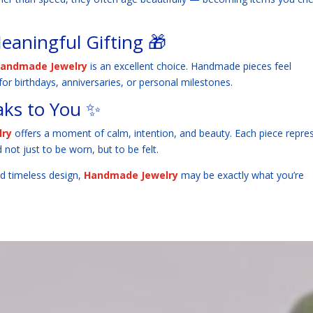
eaningful Gifting 🎁
Handmade Jewelry
is an excellent choice. Handmade pieces feel
or birthdays, anniversaries, or personal milestones.
aks to You ✨
lry
offers a moment of calm, intention, and beauty. Each piece repre
not just to be worn, but to be felt.
nd timeless design,
Handmade Jewelry
may be exactly what you’re