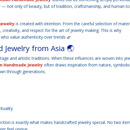
ry — not only of beauty, but of tradition, craftsmanship, and human t
jewelry
i
s created with intention. From the careful selection of mater
e, creativity, and respect for the art of jewelry making. This is why
 who value authenticity over trends 🌿
 Jewelry from Asia 🌏
itage and artistic traditions. When these influences are woven into je
an Handmade Jewelry
often draws inspiration from nature, symboli
wn through generations.
tuality
rfection is exactly what makes handcrafted jewelry special. No two ite
er feel unique.