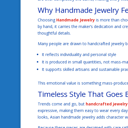
Why Handmade Jewelry Fee
Choosing
Handmade Jewelry
is more than cho
by hand, it carries the maker’s dedication and cre
thoughtful details.
Many people are drawn to handcrafted jewelry b
It reflects individuality and personal style
It is produced in small quantities, not mass-m
It supports skilled artisans and sustainable pra
This emotional value is something mass-produced
Timeless Style That Goes
Trends come and go, but
handcrafted jewelry
expressive, making them easy to wear every day o
looks, Asian handmade jewelry adds character wi
Because these pieces are designed with care rat