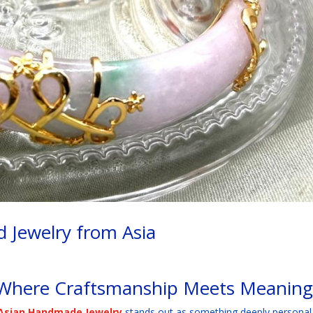
 Jewelry from Asia
 Where Craftsmanship Meets Meanin
Asian Handmade Jewelry
stands out as something deeply personal