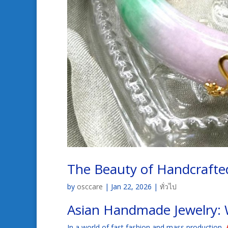
The Beauty of Handcrafted
by
osccare
|
Jan 22, 2026
|
ทั่วไป
Asian Handmade Jewelry:
In a world of fast fashion and mass production,