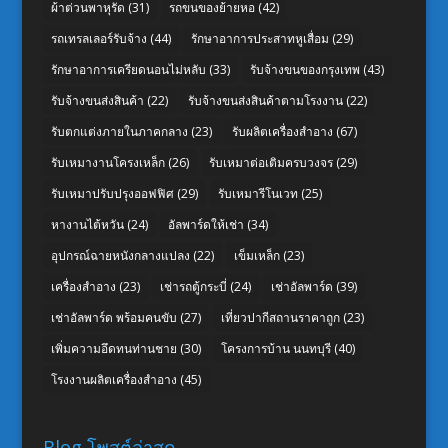
ผ้าต่วนพาหุรัด
(31)
รถขนของย้ายหอ
(42)
รถเทรลเลอร์รับจ้าง
(44)
รักษาอาการประสาทหูเสื่อม
(29)
รักษาอาการเครียดนอนไม่หลับ
(33)
รับจ้างขนของกรุงเทพ
(43)
รับจ้างขนส่งสินค้า
(22)
รับจ้างขนส่งสินค้าตามโรงงาน
(22)
รับตกแต่งภายในภาคกลาง
(23)
รับผลิตเครื่องสำอาง
(67)
รับเหมางานโครงเหล็ก
(26)
รับเหมาต่อเติมครบวงจร
(29)
รับเหมาปรับปรุงออฟฟิศ
(29)
รับเหมารีโนเวท
(25)
หางานไต้หวัน
(24)
อัลพาร์ดให้เช่า
(34)
อุปกรณ์ฉายหนังกลางแปลง
(22)
เข็มเหล็ก
(23)
เครื่องสำอาง
(23)
เช่ารถตู้กระบี่
(24)
เช่าอัลพาร์ด
(39)
เช่าอัลพาร์ด พร้อมคนขับ
(27)
เที่ยวปากีสถานราคาถูก
(23)
เพิ่มความอึดทนท่านชาย
(30)
โครงการบ้าน นนทบุรี
(40)
โรงงานผลิตเครื่องสำอาง
(45)
Blog โพสต์ล่าสุด