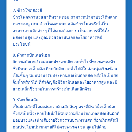
7. ข้าวโพดสองสี
ข้าวโพดหวานรสชาติหวานหอม สามารถนำมาปรุงได้หลาก
หลายเมนู เช่น ข้าวโพดอบเนย สลัดข้าวโพดหรือใส่ใน
อาหารจานผัดต่างๆ ก็ได้ตามต้องการ เป็นอาหารที่ให้ทั้ง
พลังงานสูง และอุดมด้วยวิตามินเอและใยอาหารที่มี
ประโยชน์
8. ผักกาดบัตเตอร์เฮด
ผักกาดบัตเตอร์เฮดแตกต่างจากผักกาดทั่วไปที่ขนาดของหัว
ซึ่งมีขนาดเล็กเมื่อเทียบกับผักกาดทั่วไปมีใบอ่อนนุ่มเรียงซ้อน
เป็นชั้นๆ นิยมนำมารับประทานสดเป็นผักสลัด หรือใช้เป็นผัก
จิ้มน้ำพริกก็ได้ ที่สำคัญคือมีวิตามินเอและใยอาหารสูง และมี
ธาตุเหล็กซึ่งช่วยในการสร้างเม็ดเลือดอีกด้วย
9. ร๊อกเก็ตสลัด
เป็นผักสลัดที่โดดเด่นกว่าผักสลัดอื่นๆ ตรงที่มีรสเผ็ดเล็กน้อย
ซึ่งรสเผ็ดนี้จะหายไปเมื่อได้นับความร้อนร็อกเกตสลัดเป็นผักที่
บอบบางและเน่าเสียง่ายจึงควรรับประทานสด ร็อกเก็ตสลัดมี
คุณประโยชน์มากมายที่ไม่ควรพลาด เช่น อุดมไปด้วย