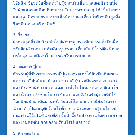
โอ๊คลีฟเขียวหรือที่คนทั่วไปรู้จักกันในชื่อ ผักสลัดเขียว หนึ่ง
ในผักสลัดยอดนิยมที่สามารถรับประทานสด ๆ ได้ เนื้อใบบาง
และนุ่ม มีความกรุบกรอบเล็กน้อยขณะเคี้ยว ให้วิตามินสูงทั้ง
วิตามินเอ และวิตามินซี
3. ถั่วแขก
ผักตระกูลถั่วฝัก นิยมนำไปผัดกับหมู กระเทียม กระทั่งผัดเผ็ด
หรือผัดพริกแกง รสสัมผัสกรุบกรอบ เคี้ยวมัน มีโปรตีน มีธาตุ
เหล็กสูง และมีเส้นใยมากช่วยในการขับถ่าย
4. แตงกวาญี่ปุ่น
สำหรับผู้ที่ชื่นชอบอาหารญี่ปุ่น อาจจะเคยได้ยินชื่อเสียงของ
แตงกวาญี่ปุ่นกันมาบ้าง แตงกวาญี่ปุ่น จะมีผลขนาดยาวกว่า
และมีรสชาติหวานกว่าแตงกวาทั่วไปในท้องตลาด มีเส้นใย
และน้ำมาก จึงช่วยในการขับถ่ายและดีสำหรับผู้ป่วยที่มีไข้
โดยนิยมนำมาหั่นฝานหรือกินสดก็ได้ นอกจากนี้ยังสามารถ
นำมาทำเป็นเมนูดับร้อนได้ด้วยการนำแตงกวาญี่ปุ่นไปแช่
เย็น ฝานให้เป็นชิ้นพอดีคำ จิ้มน้ำผึ้งรับประทานทั้งหวานอร่อย
และเย็นสดชื่น ช่วยคลายร้อนได้เป็นอย่างดี
5. ฟักทองญี่ปุ่น