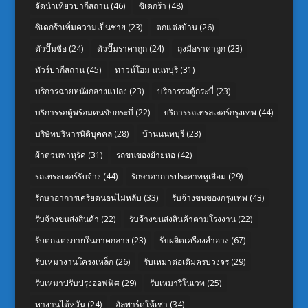
จัดนำเที่ยวปากีสถาน
(46)
ซิเดกร้า
(48)
ซิเดกร้าเพิ่มความเป็นชาย
(23)
ตกแต่งบ้าน
(26)
ตัวปั๊มชื่อ
(24)
ตัวปั๊มราคาถูก
(24)
ถุงมือราคาถูก
(23)
ทัวร์ปากีสถาน
(45)
ทาวน์โฮม นนทบุรี
(31)
บริการฉายหนังกลางแปลง
(23)
บริการรถตู้กระบี่
(23)
บริการรถตู้พร้อมคนขับกระบี่
(22)
บริการรถเทรลเลอร์กรุงเทพ
(44)
บริษัทบริหารนิติบุคคล
(28)
บ้านนนทบุรี
(23)
ผ้าต่วนพาหุรัด
(31)
รถขนของย้ายหอ
(42)
รถเทรลเลอร์รับจ้าง
(44)
รักษาอาการประสาทหูเสื่อม
(29)
รักษาอาการเครียดนอนไม่หลับ
(33)
รับจ้างขนของกรุงเทพ
(43)
รับจ้างขนส่งสินค้า
(22)
รับจ้างขนส่งสินค้าตามโรงงาน
(22)
รับตกแต่งภายในภาคกลาง
(23)
รับผลิตเครื่องสำอาง
(67)
รับเหมางานโครงเหล็ก
(26)
รับเหมาต่อเติมครบวงจร
(29)
รับเหมาปรับปรุงออฟฟิศ
(29)
รับเหมารีโนเวท
(25)
หางานไต้หวัน
(24)
อัลพาร์ดให้เช่า
(34)