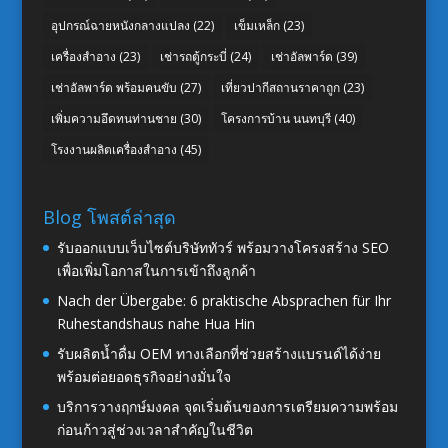
อุปกรณ์ฉายหนังกลางแปลง
(22)
เข็มเหล็ก
(23)
เครื่องสำอาง
(23)
เช่ารถตู้กระบี่
(24)
เช่าอัลพาร์ด
(39)
เช่าอัลพาร์ด พร้อมคนขับ
(27)
เที่ยวปากีสถานราคาถูก
(23)
เพิ่มความอึดทนท่านชาย
(30)
โครงการบ้าน นนทบุรี
(40)
โรงงานผลิตเครื่องสำอาง
(45)
Blog โพสต์ล่าสุด
รับออกแบบเว็บไซต์บริษัททัวร์ พร้อมวางโครงสร้าง SEO
เพื่อเพิ่มโอกาสในการเข้าถึงลูกค้า
Nach der Übergabe: 6 praktische Absprachen für Ihr
Ruhestandshaus nahe Hua Hin
รับผลิตน้ำดื่ม OEM ทางเลือกที่ช่วยสร้างแบรนด์ได้ง่าย
พร้อมต่อยอดธุรกิจอย่างมั่นใจ
บริการวางฤกษ์มงคล จุดเริ่มต้นของการเตรียมความพร้อม
ก่อนก้าวสู่ช่วงเวลาสำคัญในชีวิต