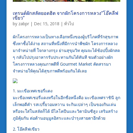
เทรนด์ผักสลัดยอดฮิต จากผักโครงการหลวง”โอ๊คลีฟ
เขียว”
by
zabpr
|
Dec 15, 2018
|
ทั่วไป
ผักโครงการหลวงเป็นทางเลือกหนึ่งของผู้บริโภคที่รักสุขภาพ
ซึ่งหาซื้อได้ง่าย สถานที่หนึ่งที่มีการนำพืชผัก โครงการหลวง
มาจำหน่ายที่ ใจกลางกรุง ย่านสุขุมวิท คุณจะได้ช้อปปิ้งผักสด
ๆ กลับไปปรุงอาหารรับประทานกันได้ทันที ชมตัวอย่างผัก
โครงการหลวงคุณภาพดีที่ Gourmet Market คัดสรรมา
จำหน่ายให้คุณได้สุขภาพดีพร้อมกันได้เลย
1. มะเขือเทศเชอรี่แดง
มะเขือเทศเชอรี่แดงหรือในอีกชื่อหนึ่งคือ มะเขือเทศราชินี ลูก
เล็กพอดีคำ รสเปรี้ยวอมหวาน จะกินเปล่าๆ เป็นของกินเล่น
หรือจะใส่ในสลัดก็ได้ มีไลโคปีนและวิตามินซีสูง เสริมสร้าง
ภูมิคุ้มกัน ต่อต้านอนุมูลอิสระและบำรุงสายตาอีกด้วย
2. โอ๊คลีฟเขียว