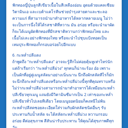
ฟักทองญี่ปุ่นลูกสีเขียวเนื้อในสีเหลืองอ่อน อุดมด้วยแคลเซียม
วิตามินเอ และเบต้าแคโรทีนช่วยบำรุงสายตาและชะลอ
ความแก่ ที่สามารถนำมาทำอาหารได้หลากหลายเมนู ไม่ว่า
จะเป็นการนึ่งให้ได้รสชาติที่หวาน มัน อร่อย หรือจะนำมาผัด
ก็จะได้เมนูผัดฟักทองที่มีรสชาติหวานกว่าฟักทองไทย และ
เนื้อไม่เละอย่างฟักทองไทย หรือจะนำไปชุบแป้งทอดเป็น
เทมปุระฟักทองก็กรอบอร่อยไปอีกแบบ
6. กะหล่ำปลีแดง
ถ้าพูดถึง “กะหล่ำปลีแดง” อาจจะรู้สึกไม่ค่อยคุ้นหูเท่าไหร่นัก
แต่ถ้าเรียกว่า “กะหล่ำปลีม่วง” ทุกคนก็น่าจะร้อง อ๋อ เพราะ
เป็นผักที่อยู่คู่เมนูสลัดมาอย่างเนิ่นนาน นึกถึงผักสลัดทีไรก็มัก
จะนึกถึงกะหล่ำปลีแดงหรือกะหล่ำปลีม่วงนี้ทุกทีคุณทราบหรือ
ไม่ว่ากะหล่ำปลีม่วงสามารถนำมาทำอาหารได้เหมือนกะหล่ำ
ปลีเขียวทุกเมนู แถมยังมีวิตามินซีมากเป็น 2 เท่าของกะหล่ำ
ปลีเขียวทั่วไปเลยทีเดียว โดยเมนูยอดนิยมก็คงหนีไม่พ้น
กะหล่ำปลีสดซอยละเอียดใส่รวมกับผักสลัดชนิดอื่นๆ รับ
ประทานกับน้ำสลัด จะได้สลัดกะหล่ำปลีม่วง หวานกรอบ
อร่อย ดีต่อสุขภาพ สีสันน่ารับประทาน ให้คุณได้สุขภาพดีทุก
วัน