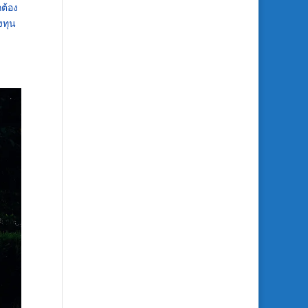
กต้อง
งทุน