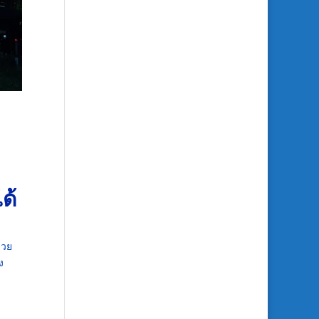
ด้
่วย
ง