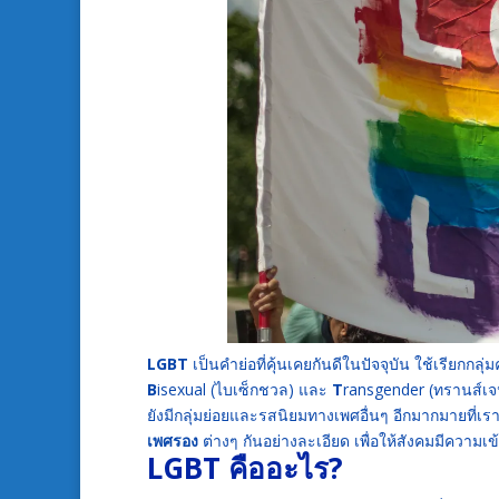
LGBT
เป็นคำย่อที่คุ้นเคยกันดีในปัจจุบัน ใช้เรียก
B
isexual (ไบเซ็กชวล) และ
T
ransgender (ทรานส์เจน
ยังมีกลุ่มย่อยและรสนิยมทางเพศอื่นๆ อีกมากมายที่เรา
เพศรอง
ต่างๆ กันอย่างละเอียด เพื่อให้สังคมมีความเ
LGBT คืออะไร?