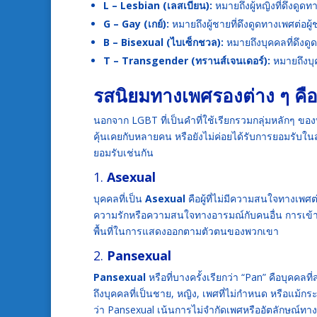
L – Lesbian (เลสเบียน):
หมายถึงผู้หญิงที่ดึงดูดท
G – Gay (เกย์):
หมายถึงผู้ชายที่ดึงดูดทางเพศต่อผู
B – Bisexual (ไบเซ็กชวล):
หมายถึงบุคคลที่ดึงด
T – Transgender (ทรานส์เจนเดอร์):
หมายถึงบุค
รสนิยมทางเพศรองต่าง ๆ คื
นอกจาก LGBT ที่เป็นคำที่ใช้เรียกรวมกลุ่มหลักๆ ขอ
คุ้นเคยกับหลายคน หรือยังไม่ค่อยได้รับการยอมรับใ
ยอมรับเช่นกัน
1.
Asexual
บุคคลที่เป็น
Asexual
คือผู้ที่ไม่มีความสนใจทางเพศต
ความรักหรือความสนใจทางอารมณ์กับคนอื่น การเข้าใจ
พื้นที่ในการแสดงออกตามตัวตนของพวกเขา
2.
Pansexual
Pansexual
หรือที่บางครั้งเรียกว่า “Pan” คือบุคคล
ถึงบุคคลที่เป็นชาย, หญิง, เพศที่ไม่กำหนด หรือแม้กระ
ว่า Pansexual เน้นการไม่จำกัดเพศหรืออัตลักษณ์ทา