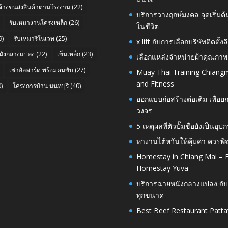
บจ้างขนส่งสินค้าตามโรงงาน
(22)
บริการวางฤกษ์มงคล จุดเริ่มต
รับเหมางานโครงเหล็ก
(26)
ในชีวิต
9)
รับเหมารีโนเวท
(25)
x lift กับการเลือกบริษัทติดต
นังกลางแปลง
(22)
เข็มเหล็ก
(23)
เลือกแหล่งจำหน่ายผ้าคุณภาพ
เช่าอัลพาร์ด พร้อมคนขับ
(27)
Muay Thai Training Chiangm
and Fitness
)
โครงการบ้าน นนทบุรี
(40)
ออกแบบก่อสร้างต่อเติม เพื่
วงจร
5 เหตุผลที่ตัวปั๊มชื่อยังเป็
หางานไต้หวันให้คุ้มค่า ควรพ
Homestay in Chiang Mai – E
Homestay Yuva
บริการฉายหนังกลางแปลง กับ
ทุกขนาด
Best Beef Restaurant Patta