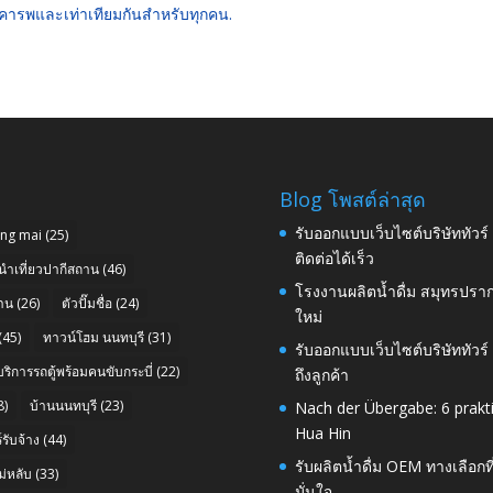
ามเคารพและเท่าเทียมกันสำหรับทุกคน.
Blog โพสต์ล่าสุด
รับออกแบบเว็บไซต์บริษัททัวร
ang mai
(25)
ติดต่อได้เร็ว
นำเที่ยวปากีสถาน
(46)
โรงงานผลิตน้ำดื่ม สมุทรปราก
าน
(26)
ตัวปั๊มชื่อ
(24)
ใหม่
(45)
ทาวน์โฮม นนทบุรี
(31)
รับออกแบบเว็บไซต์บริษัททัวร
บริการรถตู้พร้อมคนขับกระบี่
(22)
ถึงลูกค้า
8)
บ้านนนทบุรี
(23)
Nach der Übergabe: 6 prakt
Hua Hin
รับจ้าง
(44)
รับผลิตน้ำดื่ม OEM ทางเลือกท
่หลับ
(33)
มั่นใจ