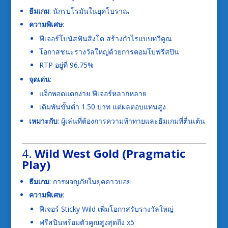
ธีมเกม
: นักรบโรมันในยุคโบราณ
ความพิเศษ
:
ฟีเจอร์โบนัสฟันสิงโต สร้างกำไรแบบทวีคูณ
โอกาสชนะรางวัลใหญ่ด้วยการคอมโบฟรีสปิน
RTP อยู่ที่ 96.75%
จุดเด่น
:
แจ็กพอตแตกง่าย ฟีเจอร์หลากหลาย
เดิมพันขั้นต่ำ 1.50 บาท แต่ผลตอบแทนสูง
เหมาะกับ
: ผู้เล่นที่ต้องการความท้าทายและธีมเกมที่ตื่นเต้น
4.
Wild West Gold (Pragmatic
Play)
ธีมเกม
: การผจญภัยในยุคคาวบอย
ความพิเศษ
:
ฟีเจอร์ Sticky Wild เพิ่มโอกาสรับรางวัลใหญ่
ฟรีสปินพร้อมตัวคูณสูงสุดถึง x5