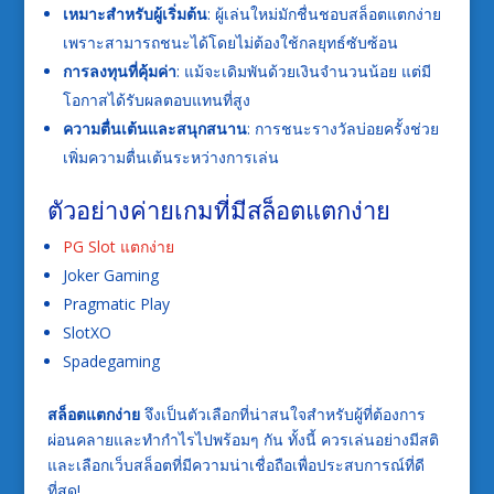
เหมาะสำหรับผู้เริ่มต้น
: ผู้เล่นใหม่มักชื่นชอบสล็อตแตกง่าย
เพราะสามารถชนะได้โดยไม่ต้องใช้กลยุทธ์ซับซ้อน
การลงทุนที่คุ้มค่า
: แม้จะเดิมพันด้วยเงินจำนวนน้อย แต่มี
โอกาสได้รับผลตอบแทนที่สูง
ความตื่นเต้นและสนุกสนาน
: การชนะรางวัลบ่อยครั้งช่วย
เพิ่มความตื่นเต้นระหว่างการเล่น
ตัวอย่างค่ายเกมที่มีสล็อตแตกง่าย
PG Slot แตกง่าย
Joker Gaming
Pragmatic Play
SlotXO
Spadegaming
สล็อตแตกง่าย
จึงเป็นตัวเลือกที่น่าสนใจสำหรับผู้ที่ต้องการ
ผ่อนคลายและทำกำไรไปพร้อมๆ กัน ทั้งนี้ ควรเล่นอย่างมีสติ
และเลือกเว็บสล็อตที่มีความน่าเชื่อถือเพื่อประสบการณ์ที่ดี
ที่สุด!