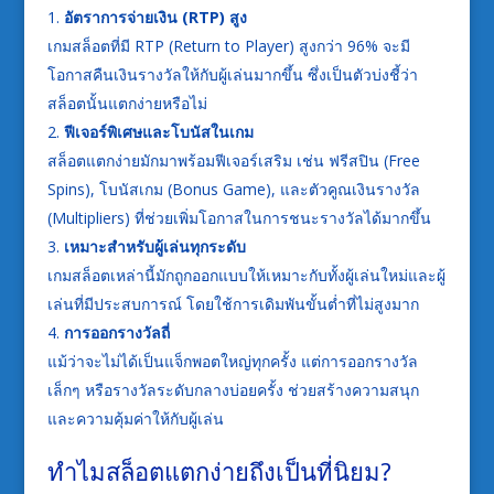
อัตราการจ่ายเงิน (RTP) สูง
เกมสล็อตที่มี RTP (Return to Player) สูงกว่า 96% จะมี
โอกาสคืนเงินรางวัลให้กับผู้เล่นมากขึ้น ซึ่งเป็นตัวบ่งชี้ว่า
สล็อตนั้นแตกง่ายหรือไม่
ฟีเจอร์พิเศษและโบนัสในเกม
สล็อตแตกง่ายมักมาพร้อมฟีเจอร์เสริม เช่น ฟรีสปิน (Free
Spins), โบนัสเกม (Bonus Game), และตัวคูณเงินรางวัล
(Multipliers) ที่ช่วยเพิ่มโอกาสในการชนะรางวัลได้มากขึ้น
เหมาะสำหรับผู้เล่นทุกระดับ
เกมสล็อตเหล่านี้มักถูกออกแบบให้เหมาะกับทั้งผู้เล่นใหม่และผู้
เล่นที่มีประสบการณ์ โดยใช้การเดิมพันขั้นต่ำที่ไม่สูงมาก
การออกรางวัลถี่
แม้ว่าจะไม่ได้เป็นแจ็กพอตใหญ่ทุกครั้ง แต่การออกรางวัล
เล็กๆ หรือรางวัลระดับกลางบ่อยครั้ง ช่วยสร้างความสนุก
และความคุ้มค่าให้กับผู้เล่น
ทำไมสล็อตแตกง่ายถึงเป็นที่นิยม?