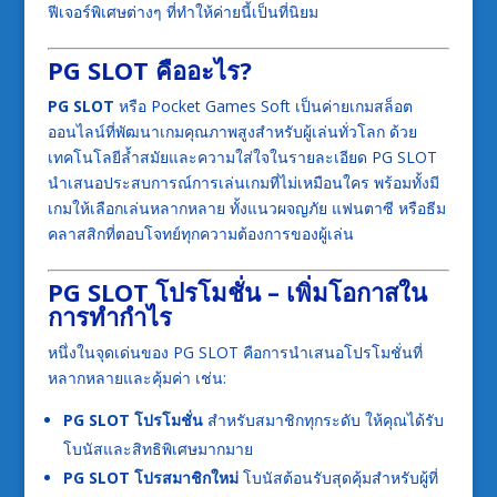
ฟีเจอร์พิเศษต่างๆ ที่ทำให้ค่ายนี้เป็นที่นิยม
PG SLOT คืออะไร?
PG SLOT
หรือ Pocket Games Soft เป็นค่ายเกมสล็อต
ออนไลน์ที่พัฒนาเกมคุณภาพสูงสำหรับผู้เล่นทั่วโลก ด้วย
เทคโนโลยีล้ำสมัยและความใส่ใจในรายละเอียด PG SLOT
นำเสนอประสบการณ์การเล่นเกมที่ไม่เหมือนใคร พร้อมทั้งมี
เกมให้เลือกเล่นหลากหลาย ทั้งแนวผจญภัย แฟนตาซี หรือธีม
คลาสสิกที่ตอบโจทย์ทุกความต้องการของผู้เล่น
PG SLOT โปรโมชั่น – เพิ่มโอกาสใน
การทำกำไร
หนึ่งในจุดเด่นของ PG SLOT คือการนำเสนอโปรโมชั่นที่
หลากหลายและคุ้มค่า เช่น:
PG SLOT โปรโมชั่น
สำหรับสมาชิกทุกระดับ ให้คุณได้รับ
โบนัสและสิทธิพิเศษมากมาย
PG SLOT โปรสมาชิกใหม่
โบนัสต้อนรับสุดคุ้มสำหรับผู้ที่