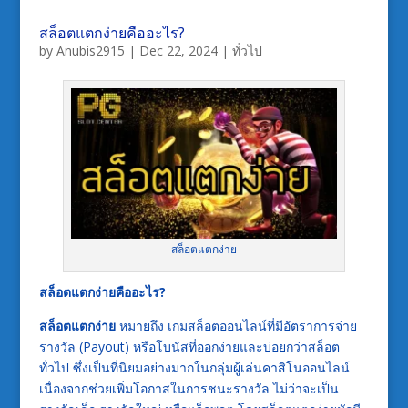
สล็อตแตกง่ายคืออะไร?
by
Anubis2915
|
Dec 22, 2024
|
ทั่วไป
สล็อตแตกง่าย
สล็อตแตกง่ายคืออะไร?
สล็อตแตกง่าย
หมายถึง เกมสล็อตออนไลน์ที่มีอัตราการจ่าย
รางวัล (Payout) หรือโบนัสที่ออกง่ายและบ่อยกว่าสล็อต
ทั่วไป ซึ่งเป็นที่นิยมอย่างมากในกลุ่มผู้เล่นคาสิโนออนไลน์
เนื่องจากช่วยเพิ่มโอกาสในการชนะรางวัล ไม่ว่าจะเป็น