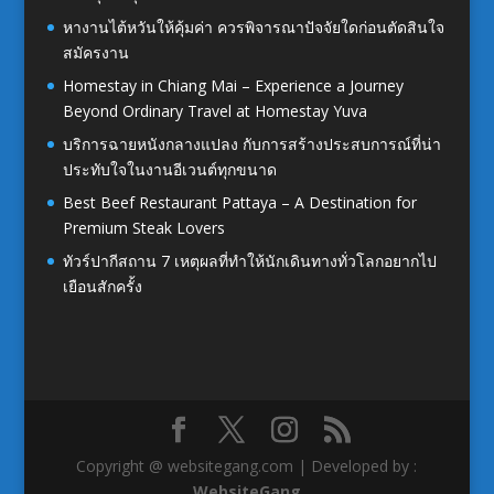
หางานไต้หวันให้คุ้มค่า ควรพิจารณาปัจจัยใดก่อนตัดสินใจ
สมัครงาน
Homestay in Chiang Mai – Experience a Journey
Beyond Ordinary Travel at Homestay Yuva
บริการฉายหนังกลางแปลง กับการสร้างประสบการณ์ที่น่า
ประทับใจในงานอีเวนต์ทุกขนาด
Best Beef Restaurant Pattaya – A Destination for
Premium Steak Lovers
ทัวร์ปากีสถาน 7 เหตุผลที่ทำให้นักเดินทางทั่วโลกอยากไป
เยือนสักครั้ง
Copyright @ websitegang.com | Developed by :
WebsiteGang