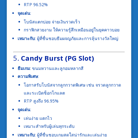
RTP 96.52%
จุดเด่น
:
โบนัสแตกบ่อย จ่ายเงินรวดเร็ว
กราฟิกสวยงาม ให้ความรู้สึกเหมือนอยู่ในยุคคาวบอย
เหมาะกับ
: ผู้ที่ชื่นชอบธีมผจญภัยและการลุ้นรางวัลใหญ่
5.
Candy Burst (PG Slot)
ธีมเกม
: ขนมหวานและลูกอมหลากสี
ความพิเศษ
:
โอกาสรับโบนัสจากลูกกวาดพิเศษ เช่น จรวดลูกกวาด
และระเบิดช็อกโกแลต
RTP สูงถึง 96.95%
จุดเด่น
:
เล่นง่าย แตกไว
เหมาะสำหรับผู้เล่นทุกระดับ
เหมาะกับ
: ผู้ที่ชื่นชอบเกมสดใสน่ารักและเล่นง่าย