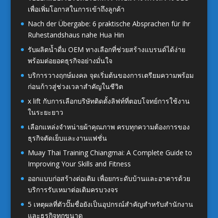
เพื่อเพิ่มโอกาสในการเข้าถึงลูกค้า
Nach der Übergabe: 6 praktische Absprachen für Ihr
Ruhestandshaus nahe Hua Hin
รับผลิตน้ำดื่ม OEM ทางเลือกที่ช่วยสร้างแบรนด์ได้ง่าย
พร้อมต่อยอดธุรกิจอย่างมั่นใจ
บริการวางฤกษ์มงคล จุดเริ่มต้นของการเตรียมความพร้อม
ก่อนก้าวสู่ช่วงเวลาสำคัญในชีวิต
x lift กับการเลือกบริษัทติดตั้งลิฟท์ที่ตอบโจทย์การใช้งาน
ในระยะยาว
เลือกแหล่งจำหน่ายผ้าคุณภาพ ครบทุกความต้องการของ
ธุรกิจตัดเย็บและงานแฟชั่น
Muay Thai Training Chiangmai: A Complete Guide to
Improving Your Skills and Fitness
ออกแบบก่อสร้างต่อเติม เพื่อยกระดับบ้านและอาคารด้วย
บริการรับเหมาต่อเติมครบวงจร
5 เหตุผลที่ตัวปั๊มชื่อยังเป็นอุปกรณ์สำคัญสำหรับสำนักงาน
และธุรกิจทุกขนาด