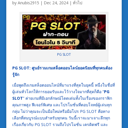
by
Anubis2915
|
Dec 24, 2024
|
ทั่วไป
PG SLOT
PG SLOT: ศูนย์รวมเกมสล็อตออนไลน์ยอดนิยมที่ทุกคนต้อง
รู้จัก
เมื่อพูดถึงเกมสล็อตออนไลน์ที่มาแรงที่สุดในยุคนี้ หนึ่งในชื่อที่
ผู้เล่นทั่วโลกให้การยอมรับและไว้วางใจมากที่สุดก็คือ “
PG
SLOT
” ค่ายเกมที่มีเอกลักษณ์โดดเด่นทั้งในเรื่องของกราฟิก
คุณภาพสูง ฟีเจอร์พิเศษ และโปรโมชั่นที่ตอบโจทย์ผู้เล่นทุก
กลุ่ม ไม่ว่าคุณจะเป็นมือใหม่หรือมือโปร PG SLOT คือทาง
เลือกที่สมบูรณ์แบบสำหรับทุกคน วันนี้เราจะมาเจาะลึกทุก
เรื่องเกี่ยวกับ PG SLOT รวมถึงโปรโมชั่น เครดิตฟรี และ