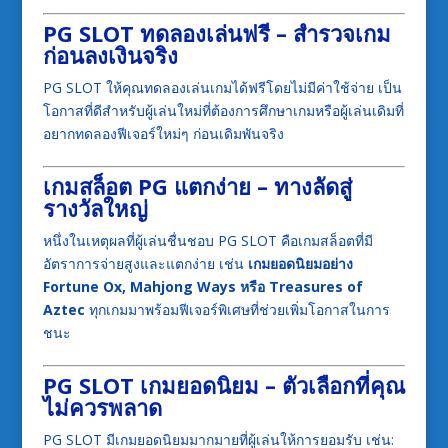
PG SLOT ทดลองเล่นฟรี – สำรวจเกม
ก่อนลงเงินจริง
PG SLOT ให้คุณทดลองเล่นเกมได้ฟรีโดยไม่มีค่าใช้จ่าย เป็น
โอกาสที่ดีสำหรับผู้เล่นใหม่ที่ต้องการศึกษาเกมหรือผู้เล่นเดิมที่
อยากทดลองฟีเจอร์ใหม่ๆ ก่อนเดิมพันจริง
เกมสล็อต PG แตกง่าย – ทางลัดสู่
รางวัลใหญ่
หนึ่งในเหตุผลที่ผู้เล่นชื่นชอบ PG SLOT คือเกมสล็อตที่มี
อัตราการจ่ายสูงและแตกง่าย เช่น
เกมยอดนิยมอย่าง
Fortune Ox, Mahjong Ways หรือ Treasures of
Aztec
ทุกเกมมาพร้อมฟีเจอร์พิเศษที่ช่วยเพิ่มโอกาสในการ
ชนะ
PG SLOT เกมยอดนิยม – ตัวเลือกที่คุณ
ไม่ควรพลาด
PG SLOT มีเกมยอดนิยมมากมายที่ผู้เล่นให้การยอมรับ เช่น: