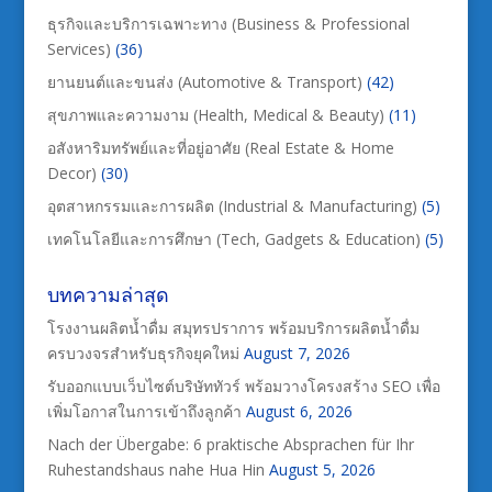
ธุรกิจและบริการเฉพาะทาง (Business & Professional
Services)
(36)
ยานยนต์และขนส่ง (Automotive & Transport)
(42)
สุขภาพและความงาม (Health, Medical & Beauty)
(11)
อสังหาริมทรัพย์และที่อยู่อาศัย (Real Estate & Home
Decor)
(30)
อุตสาหกรรมและการผลิต (Industrial & Manufacturing)
(5)
เทคโนโลยีและการศึกษา (Tech, Gadgets & Education)
(5)
บทความล่าสุด
โรงงานผลิตน้ำดื่ม สมุทรปราการ พร้อมบริการผลิตน้ำดื่ม
ครบวงจรสำหรับธุรกิจยุคใหม่
August 7, 2026
รับออกแบบเว็บไซต์บริษัททัวร์ พร้อมวางโครงสร้าง SEO เพื่อ
เพิ่มโอกาสในการเข้าถึงลูกค้า
August 6, 2026
Nach der Übergabe: 6 praktische Absprachen für Ihr
Ruhestandshaus nahe Hua Hin
August 5, 2026