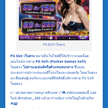
PG SLOT เว็บตรง
PG Slot เว็บตรง
หมายถึงเว็บไซต์ที่ให้บริการเกมสล็อต
ออนไลน์จากค่าย
PG Soft (Pocket Games Soft)
โดยตรง
ไม่ผ่านเอเย่นต์หรือตัวแทนคนกลาง
ซึ่งมอบ
ประสบการณ์การเล่นเกมที่โปร่งใสและปลอดภัย โดยเว็บตรง
จะเชื่อมต่อผู้เล่นกับระบบเกมที่ลิขสิทธิ์แท้จากค่าย PG Soft
โดยตรง
👉 อย่าพลาดความสนุก คลิกเลย! 🔗🎮 สมัครเลยตอนนี้ แอด
ไลน์ @mahao__888 แล้วมาร่วมลุ้นรางวัลใหญ่ไปด้วยกัน!
🌟🎰”