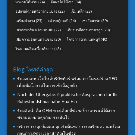
หางานไต้หวัน
(24)
อัลพาร์ดให้เช่า
(34)
อุปกรณ์ฉายหนังกลางแปลง
(22)
เข็มเหล็ก
(23)
เครื่องสำอาง
(23)
เช่ารถตู้กระบี่
(24)
เช่าอัลพาร์ด
(39)
เช่าอัลพาร์ด พร้อมคนขับ
(27)
เที่ยวปากีสถานราคาถูก
(23)
เพิ่มความอึดทนท่านชาย
(30)
โครงการบ้าน นนทบุรี
(40)
โรงงานผลิตเครื่องสำอาง
(45)
Blog โพสต์ล่าสุด
รับออกแบบเว็บไซต์บริษัททัวร์ พร้อมวางโครงสร้าง SEO
เพื่อเพิ่มโอกาสในการเข้าถึงลูกค้า
Nach der Übergabe: 6 praktische Absprachen für Ihr
Ruhestandshaus nahe Hua Hin
รับผลิตน้ำดื่ม OEM ทางเลือกที่ช่วยสร้างแบรนด์ได้ง่าย
พร้อมต่อยอดธุรกิจอย่างมั่นใจ
บริการวางฤกษ์มงคล จุดเริ่มต้นของการเตรียมความพร้อม
ก่อนก้าวสู่ช่วงเวลาสำคัญในชีวิต