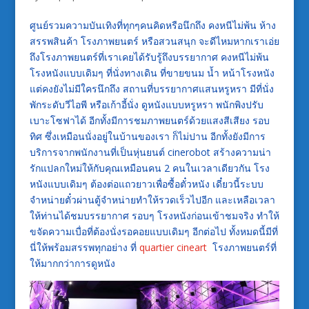
ศูนย์รวมความบันเทิงที่ทุกๆคนคิดหรือนึกถึง คงหนีไม่พ้น ห้าง
สรรพสินค้า โรงภาพยนตร์ หรือสวนสนุก จะดีไหมหากเราเอ่ย
ถึงโรงภาพยนตร์ที่เราเคยได้รับรู้ถึงบรรยากาศ คงหนีไม่พ้น
โรงหนังแบบเดิมๆ ที่นั่งทางเดิน ที่ขายขนม น้ำ หน้าโรงหนัง
แต่คงยังไม่มีใครนึกถึง สถานที่บรรยากาศแสนหรูหรา มีที่นั่ง
พักระดับวีไอพี หรือเก้าอี้นั่ง ดูหนังแบบหรูหรา พนักพิงปรับ
เบาะโซฟาได้ อีกทั้งมีการชมภาพยนตร์ด้วยแสงสีเสียง รอบ
ทิศ ซึ่งเหมือนนั่งอยู่ในบ้านของเรา ก็ไม่ปาน อีกทั้งยังมีการ
บริการจากพนักงานที่เป็นหุ่นยนต์ cinerobot สร้างความน่า
รักแปลกใหม่ให้กับคุณเหมือนคน 2 คนในเวลาเดียวกัน โรง
หนังแบบเดิมๆ ต้องต่อแถวยาวเพื่อซื้อตั๋วหนัง เดี๋ยวนี้ระบบ
จำหน่ายตั๋วผ่านตู้จำหน่ายทำให้รวดเร็วไปอีก และเหลือเวลา
ให้ท่านได้ชมบรรยากาศ รอบๆ โรงหนังก่อนเข้าชมจริง ทำให้
ขจัดความเบื่อที่ต้องนั่งรอคอยแบบเดิมๆ อีกต่อไป ทั้งหมดนี้มีที่
นี่ให้พร้อมสรรพทุกอย่าง ที่
quartier cineart
โรงภาพยนตร์ที่
ให้มากกว่าการดูหนัง