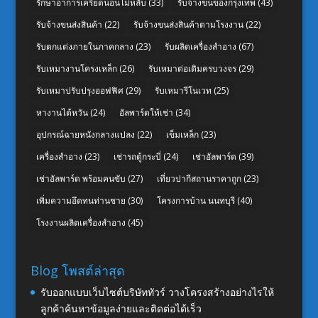
รักษาอาการเครียดนอนไม่หลับ
(33)
รับจ้างขนของกรุงเทพ
(43)
รับจ้างขนส่งสินค้า
(22)
รับจ้างขนส่งสินค้าตามโรงงาน
(22)
รับตกแต่งภายในภาคกลาง
(23)
รับผลิตเครื่องสำอาง
(67)
รับเหมางานโครงเหล็ก
(26)
รับเหมาต่อเติมครบวงจร
(29)
รับเหมาปรับปรุงออฟฟิศ
(29)
รับเหมารีโนเวท
(25)
หางานไต้หวัน
(24)
อัลพาร์ดให้เช่า
(34)
อุปกรณ์ฉายหนังกลางแปลง
(22)
เข็มเหล็ก
(23)
เครื่องสำอาง
(23)
เช่ารถตู้กระบี่
(24)
เช่าอัลพาร์ด
(39)
เช่าอัลพาร์ด พร้อมคนขับ
(27)
เที่ยวปากีสถานราคาถูก
(23)
เพิ่มความอึดทนท่านชาย
(30)
โครงการบ้าน นนทบุรี
(40)
โรงงานผลิตเครื่องสำอาง
(45)
Blog โพสต์ล่าสุด
รับออกแบบเว็บไซต์บริษัททัวร์ วางโครงสร้างอย่างไรให้
ลูกค้าค้นหาข้อมูลง่ายและติดต่อได้เร็ว