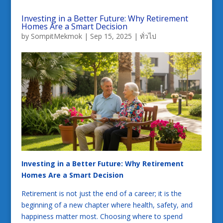
Investing in a Better Future: Why Retirement
Homes Are a Smart Decision
by
SompitMekmok
|
Sep 15, 2025
|
ทั่วไป
Investing in a Better Future: Why Retirement
Homes Are a Smart Decision
Retirement is not just the end of a career; it is the
beginning of a new chapter where health, safety, and
happiness matter most. Choosing where to spend