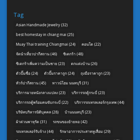
Tag
Asian Handmade Jewelry
(32)
best homestay in chiang mai
(25)
Muay Thai training Chiangmai
(24)
คอนโด
(22)
จัดนำเที่ยวปากีสถาน
(46)
ซิเดกร้า
(48)
ซิเดกร้าเพิ่มความเป็นชาย
(23)
ตกแต่งบ้าน
(26)
ตัวปั๊มชื่อ
(24)
ตัวปั๊มราคาถูก
(24)
ถุงมือราคาถูก
(23)
ทัวร์ปากีสถาน
(45)
ทาวน์โฮม นนทบุรี
(31)
บริการฉายหนังกลางแปลง
(23)
บริการรถตู้กระบี่
(23)
บริการรถตู้พร้อมคนขับกระบี่
(22)
บริการรถเทรลเลอร์กรุงเทพ
(44)
บริษัทบริหารนิติบุคคล
(28)
บ้านนนทบุรี
(23)
ผ้าต่วนพาหุรัด
(31)
รถขนของย้ายหอ
(42)
รถเทรลเลอร์รับจ้าง
(44)
รักษาอาการประสาทหูเสื่อม
(29)