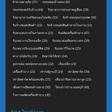
ผ้าต่วนพาหุรัด
(31)
รถขนของย้ายหอ
(42)
รถเทรลเลอร์รับจ้าง
(44)
รักษาอาการประสาทหูเสื่อม
(29)
รักษาอาการเครียดนอนไม่หลับ
(33)
รับจ้างขนของกรุงเทพ
(43)
รับจ้างขนส่งสินค้า
(22)
รับจ้างขนส่งสินค้าตามโรงงาน
(22)
รับตกแต่งภายในภาคกลาง
(23)
รับผลิตเครื่องสำอาง
(67)
รับเหมางานโครงเหล็ก
(26)
รับเหมาต่อเติมครบวงจร
(29)
รับเหมาปรับปรุงออฟฟิศ
(29)
รับเหมารีโนเวท
(25)
หางานไต้หวัน
(24)
อัลพาร์ดให้เช่า
(34)
อุปกรณ์ฉายหนังกลางแปลง
(22)
เข็มเหล็ก
(23)
เครื่องสำอาง
(23)
เช่ารถตู้กระบี่
(24)
เช่าอัลพาร์ด
(39)
เช่าอัลพาร์ด พร้อมคนขับ
(27)
เที่ยวปากีสถานราคาถูก
(23)
เพิ่มความอึดทนท่านชาย
(30)
โครงการบ้าน นนทบุรี
(40)
โรงงานผลิตเครื่องสำอาง
(45)
Blog โพสต์ล่าสุด