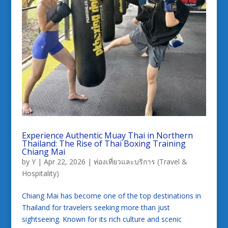
Experience Authentic Muay Thai in Northern
Thailand: The Rise of Thai Boxing Training
Chiang Mai
by
Y
|
Apr 22, 2026
|
ท่องเที่ยวและบริการ (Travel &
Hospitality)
Chiang Mai has become one of the top destinations in
Thailand for travelers seeking more than just
sightseeing. Known for its rich culture and scenic