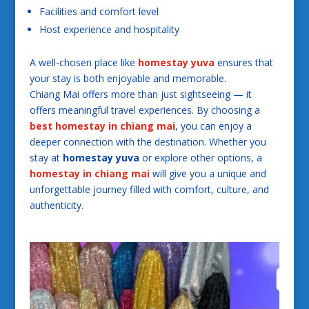
Facilities and comfort level
Host experience and hospitality
A well-chosen place like
homestay yuva
ensures that
your stay is both enjoyable and memorable.
Chiang Mai offers more than just sightseeing — it
offers meaningful travel experiences. By choosing a
best homestay in chiang mai
, you can enjoy a
deeper connection with the destination. Whether you
stay at
homestay yuva
or explore other options, a
homestay in chiang mai
will give you a unique and
unforgettable journey filled with comfort, culture, and
authenticity.