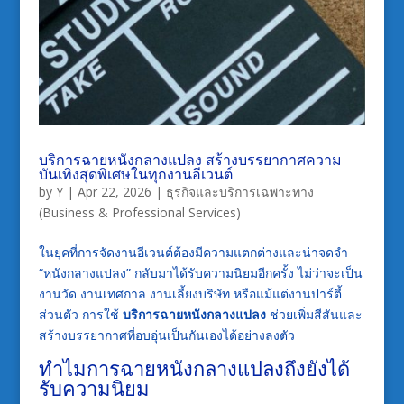
บริการฉายหนังกลางแปลง สร้างบรรยากาศความ
บันเทิงสุดพิเศษในทุกงานอีเวนต์
by
Y
|
Apr 22, 2026
|
ธุรกิจและบริการเฉพาะทาง
(Business & Professional Services)
ในยุคที่การจัดงานอีเวนต์ต้องมีความแตกต่างและน่าจดจำ
“หนังกลางแปลง” กลับมาได้รับความนิยมอีกครั้ง ไม่ว่าจะเป็น
งานวัด งานเทศกาล งานเลี้ยงบริษัท หรือแม้แต่งานปาร์ตี้
ส่วนตัว การใช้
บริการฉายหนังกลางแปลง
ช่วยเพิ่มสีสันและ
สร้างบรรยากาศที่อบอุ่นเป็นกันเองได้อย่างลงตัว
ทำไมการฉายหนังกลางแปลงถึงยังได้
รับความนิยม