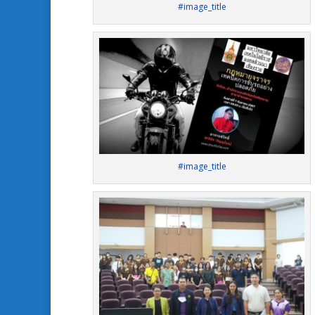
#image_title
#image_title