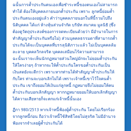
ฉนั้นการค้ำประกันตนเองเพื่อชำระหนี้ของตนเองไม่สามารถ
ทำได้ ต้องให้บุคคลภายนอกค้ำประกัน เพราะ ลูกหนี้ย่อมค้ำ
ประกันตนเองอยู่แล้ว คำว่าบุคคลภายนอกในที่นี้รวมไปถึง
นิติบุคคล ได้แก่ ห้างหุ้นส่วนจำกัด บริษัท สมาคม มูลนิธิ (ซึ่ง
ต้องดูวัตถุประสงค์ของการจดทะเบียนด้วยว่า มีอำนาจในการ
ทำสัญญาค้ำประกันหรือไม่) ส่วนบุคคลธรรมดาที่สามารถค้ำ
ประกันได้จะเป็นบุคคลที่บรรลุนิติภาวะแล้ว ไม่เป็นบุคคลล้ม
ละลาย บุคคลวิกลจริต บุคคลเสมือนไร้ความสามารถ
ฉะนั้นเราจะเห็นนักกฏหมายส่วนใหญ่มักจะไม่ยอมค้ำประกัน
ให้ใครง่ายๆ ถ้าหากจะให้ค้ำประกันใครขอค้ำประกันเป็น
เงินสดยังจะดีกว่า เพราะหากท่านได้ทำสัญญาค้ำประกันให้
กับใคร ท่านจะบอกเลิกไม่ได้ เพราะเจ้าหนี้เขาไว้ใจคนค้ำ
ประกัน เขาถึงยอมให้เงินแก่ลูกหนี้ กฏหมายจึงไม่ยอมให้คน
ค้ำประกันบอกเลิกสัญญา หากกฏหมายยอมให้บอกเลิกสัญญา
ได้ความเสียหายก็จะตกแก่เจ้าหนี้นั้นเอง
ฏีกา 980/2513 หากเจ้าหนี้ฟ้องผู้ค้ำประกัน โดยไม่เรียกร้อง
จากลูกหนี้ก่อน ถือว่าเจ้าหนี้ใช้สิทธิโดยไม่สุจริต ไม่มีอำนาจ
ฟ้องจากจำเลยผู้ค้ำประกันได้