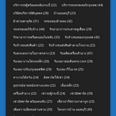
บริการรถตู้พร้อมคนขับกระบี่
(22)
บริการรถเทรลเลอร์กรุงเทพ
(44)
บริษัทบริหารนิติบุคคล
(28)
บ้านนนทบุรี
(23)
ผ้าต่วนพาหุรัด
(31)
รถขนของย้ายหอ
(42)
รถเทรลเลอร์รับจ้าง
(44)
รักษาอาการประสาทหูเสื่อม
(29)
รักษาอาการเครียดนอนไม่หลับ
(33)
รับจ้างขนของกรุงเทพ
(43)
รับจ้างขนส่งสินค้า
(22)
รับจ้างขนส่งสินค้าตามโรงงาน
(22)
รับตกแต่งภายในภาคกลาง
(23)
รับผลิตเครื่องสำอาง
(67)
รับเหมางานโครงเหล็ก
(26)
รับเหมาต่อเติมครบวงจร
(29)
รับเหมาปรับปรุงออฟฟิศ
(29)
รับเหมารีโนเวท
(25)
หางานไต้หวัน
(24)
อัลพาร์ดให้เช่า
(34)
อุปกรณ์ฉายหนังกลางแปลง
(22)
เข็มเหล็ก
(23)
เครื่องสำอาง
(23)
เช่ารถตู้กระบี่
(24)
เช่าอัลพาร์ด
(39)
เช่าอัลพาร์ด พร้อมคนขับ
(27)
เที่ยวปากีสถานราคาถูก
(23)
เพิ่มความอึดทนท่านชาย
(30)
โครงการบ้าน นนทบุรี
(40)