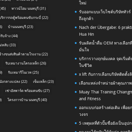
ใหม่
(45)
ทาวน์โฮม นนทบุรี
(31)
รับออกแบบเว็บไซต์บริษัททัวร
บริการรถตู้พร้อมคนขับกระบี่
(22)
ถึงลูกค้า
8)
บ้านนนทบุรี
(23)
Nach der Übergabe: 6 prakt
Hua Hin
รับจ้าง
(44)
รับผลิตน้ำดื่ม OEM ทางเลือกท
่หลับ
(33)
มั่นใจ
บจ้างขนส่งสินค้าตามโรงงาน
(22)
บริการวางฤกษ์มงคล จุดเริ่มต
รับเหมางานโครงเหล็ก
(26)
ในชีวิต
9)
รับเหมารีโนเวท
(25)
x lift กับการเลือกบริษัทติดต
นังกลางแปลง
(22)
เข็มเหล็ก
(23)
เลือกแหล่งจำหน่ายผ้าคุณภาพ
เช่าอัลพาร์ด พร้อมคนขับ
(27)
Muay Thai Training Chiangm
and Fitness
)
โครงการบ้าน นนทบุรี
(40)
ออกแบบก่อสร้างต่อเติม เพื่
วงจร
5 เหตุผลที่ตัวปั๊มชื่อยังเป็
หางานไต้หวันให้คุ้มค่า ควรพ