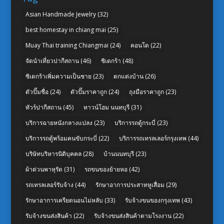
Asian Handmade Jewelry
(32)
best homestay in chiang mai
(25)
Muay Thai training Chiangmai
(24)
คอนโด
(22)
จัดนำเที่ยวปากีสถาน
(46)
ซิเดกร้า
(48)
ซิเดกร้าเพิ่มความเป็นชาย
(23)
ตกแต่งบ้าน
(26)
ตัวปั๊มชื่อ
(24)
ตัวปั๊มราคาถูก
(24)
ถุงมือราคาถูก
(23)
ทัวร์ปากีสถาน
(45)
ทาวน์โฮม นนทบุรี
(31)
บริการฉายหนังกลางแปลง
(23)
บริการรถตู้กระบี่
(23)
บริการรถตู้พร้อมคนขับกระบี่
(22)
บริการรถเทรลเลอร์กรุงเทพ
(44)
บริษัทบริหารนิติบุคคล
(28)
บ้านนนทบุรี
(23)
ผ้าต่วนพาหุรัด
(31)
รถขนของย้ายหอ
(42)
รถเทรลเลอร์รับจ้าง
(44)
รักษาอาการประสาทหูเสื่อม
(29)
รักษาอาการเครียดนอนไม่หลับ
(33)
รับจ้างขนของกรุงเทพ
(43)
รับจ้างขนส่งสินค้า
(22)
รับจ้างขนส่งสินค้าตามโรงงาน
(22)