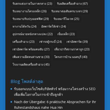
รับตกแต่งภายในภาคกลาง
(23)
รับผลิตเครื่องสำอาง
(67)
รับเหมางานโครงเหล็ก
(26)
รับเหมาต่อเติมครบวงจร
(29)
รับเหมาปรับปรุงออฟฟิศ
(29)
รับเหมารีโนเวท
(25)
หางานไต้หวัน
(24)
อัลพาร์ดให้เช่า
(34)
อุปกรณ์ฉายหนังกลางแปลง
(22)
เข็มเหล็ก
(23)
เครื่องสำอาง
(23)
เช่ารถตู้กระบี่
(24)
เช่าอัลพาร์ด
(39)
เช่าอัลพาร์ด พร้อมคนขับ
(27)
เที่ยวปากีสถานราคาถูก
(23)
เพิ่มความอึดทนท่านชาย
(30)
โครงการบ้าน นนทบุรี
(40)
โรงงานผลิตเครื่องสำอาง
(45)
Blog โพสต์ล่าสุด
รับออกแบบเว็บไซต์บริษัททัวร์ พร้อมวางโครงสร้าง SEO
เพื่อเพิ่มโอกาสในการเข้าถึงลูกค้า
Nach der Übergabe: 6 praktische Absprachen für Ihr
Ruhestandshaus nahe Hua Hin