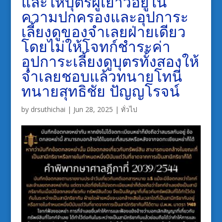
และให้บุตรผู้เยาว์อยู่ใน
ความปกครองและอุปการะ
เลี้ยงดูของจำเลยฝ่ายเดียว
โดยไม่ให้โจทก์ชำระค่า
อุปการะเลี้ยงดูบุตรทั้งสองให้
จำเลยชอบแล้วทนายโทนี่
ทนายสุทธิชัย ปัญญโรจน์
by
drsuthichai
|
Jun 28, 2025
|
ทั่วไป