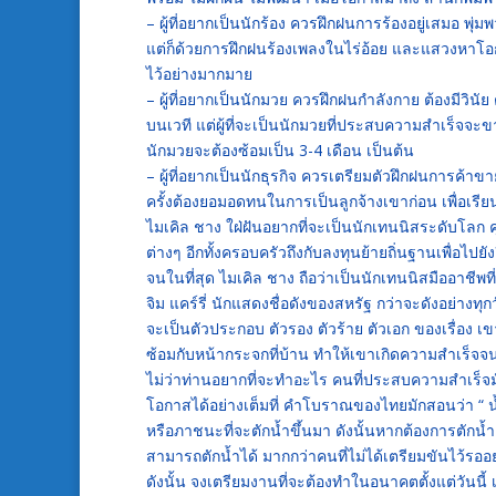
– ผู้ที่อยากเป็นนักร้อง ควรฝึกฝนการร้องอยู่เสมอ พุ่
แต่ก็ด้วยการฝึกฝนร้องเพลงในไร่อ้อย และแสวงหาโอ
ไว้อย่างมากมาย
– ผู้ที่อยากเป็นนักมวย ควรฝึกฝนกำลังกาย ต้องมีวินั
บนเวที แต่ผู้ที่จะเป็นนักมวยที่ประสบความสำเร็จจะข
นักมวยจะต้องซ้อมเป็น 3-4 เดือน เป็นต้น
– ผู้ที่อยากเป็นนักธุรกิจ ควรเตรียมตัวฝึกฝนการค
ครั้งต้องยอมอดทนในการเป็นลูกจ้างเขาก่อน เพื่อเร
ไมเคิล ชาง ใฝ่ฝันอยากที่จะเป็นนักเทนนิสระดับโลก 
ต่างๆ อีกทั้งครอบครัวถึงกับลงทุนย้ายถิ่นฐานเพื่อไปยังอ
จนในที่สุด ไมเคิล ชาง ถือว่าเป็นนักเทนนิสมืออาชีพท
จิม แคร์รี่ นักแสดงชื่อดังของสหรัฐ กว่าจะดังอย่างทุก
จะเป็นตัวประกอบ ตัวรอง ตัวร้าย ตัวเอก ของเรื่อง 
ซ้อมกับหน้ากระจกที่บ้าน ทำให้เขาเกิดความสำเร็จจนถึ
ไม่ว่าท่านอยากที่จะทำอะไร คนที่ประสบความสำเร็จม
โอกาสได้อย่างเต็มที่ คำโบราณของไทยมักสอนว่า “ น้ำข
หรือภาชนะที่จะตักน้ำขึ้นมา ดังนั้นหากต้องการตักน้ำ
สามารถตักน้ำได้ มากกว่าคนที่ไม่ได้เตรียมขันไว้รอ
ดังนั้น จงเตรียมงานที่จะต้องทำในอนาคตตั้งแต่วันนี้