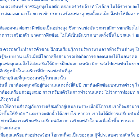
มพวง ดวงจันทร์ ราชินีลูกทุ่งในอดีต ครอบครัวรับจ้างทำไร่อ้อย ไม่ได้ร่ำรวยอะ
กาสตลอดเวลาโดยการเข้าประกวดร้องเพลงลูกทุ่งตั้งแต่เด็ก จึงทำให้มีผลง
ย ต้องอดทน ต่อการฝึกซ้อมเป็นอย่างสูง ซึ่งการแข่งขันชกมวยมีการชกเพียงไม่ก
าดการเตรียมตัว ขาดการฝึกซ้อม ไม่ได้เป็นอันขาด บางครั้งขึ้นไปชกแค่ 1 ย
้าขาย ควรออกไปทำการค้าขาย ฝึกฝนเรียนรู้การบริหารงานจากห้างร้านต่างๆ 
ียนรู้ระบบงาน แล้วเมื่อมีโอกาสจึงสามารถเปิดกิจการของตนเองได้ในอนาคต
คุณพ่อคุณแม่จึงได้ส่งเสริมให้มีการฝึกฝนอย่างหนัก มีการส่งไปแข่งขันในรา
ีกรัฐหนึ่งในอเมริกาที่มีการแข่งขันที่สูง
ี่มีอายุน้อยที่สุดของสหรัฐในขณะนั้น
วันนี้ เขาต้องคลุกคลีอยู่กับงานแสดงตั้งยี่สิบปี เขาต้องฝึกซ้อมบทบาทต่างๆ ไม
เขาต้องเตรียมตัวอยู่เสมอ การเตรียมตัวในการทำงานแสดง ไม่ว่าการท่องบท 
งทุกวันนี้
ักให้ความสำคัญกับการเตรียมตัวอยู่เสมอ เพราะเมื่อมีโอกาส เราก็จะสามาร
ึ้นให้รีบตัก ” แต่เราจะตักน้ำได้อย่างไร หากว่า เราไม่ได้มีการเตรียมขันน
 ท่านจึงควรเตรียมขัน เตรียมพลังกาย เตรียมพลังใจ พอเมื่อน้ำขึ้น ท่านจะ
อย่างแน่นอน
 เมื่อคุณเตรียมตัวอย่างพร้อม โอกาสก็จะเป็นของคุณ ผู้ที่ประสบความสำเร็จ 