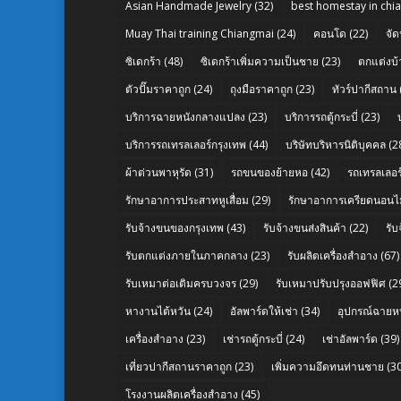
Asian Handmade Jewelry
(32)
best homestay in chi
Muay Thai training Chiangmai
(24)
คอนโด
(22)
จัด
ซิเดกร้า
(48)
ซิเดกร้าเพิ่มความเป็นชาย
(23)
ตกแต่งบ้
ตัวปั๊มราคาถูก
(24)
ถุงมือราคาถูก
(23)
ทัวร์ปากีสถาน
บริการฉายหนังกลางแปลง
(23)
บริการรถตู้กระบี่
(23)
บริการรถเทรลเลอร์กรุงเทพ
(44)
บริษัทบริหารนิติบุคคล
(2
ผ้าต่วนพาหุรัด
(31)
รถขนของย้ายหอ
(42)
รถเทรลเลอร์
รักษาอาการประสาทหูเสื่อม
(29)
รักษาอาการเครียดนอนไม
รับจ้างขนของกรุงเทพ
(43)
รับจ้างขนส่งสินค้า
(22)
รั
รับตกแต่งภายในภาคกลาง
(23)
รับผลิตเครื่องสำอาง
(67)
รับเหมาต่อเติมครบวงจร
(29)
รับเหมาปรับปรุงออฟฟิศ
(2
หางานไต้หวัน
(24)
อัลพาร์ดให้เช่า
(34)
อุปกรณ์ฉายห
เครื่องสำอาง
(23)
เช่ารถตู้กระบี่
(24)
เช่าอัลพาร์ด
(39)
เที่ยวปากีสถานราคาถูก
(23)
เพิ่มความอึดทนท่านชาย
(30
โรงงานผลิตเครื่องสำอาง
(45)