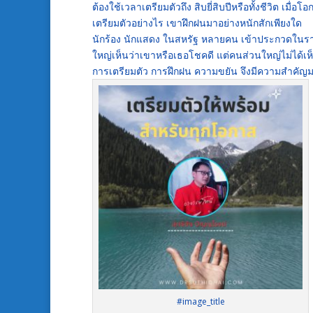
ต้องใช้เวลาเตรียมตัวถึง สิบยี่สิบปีหรือทั้งชีวิต เมื
เตรียมตัวอย่างไร เขาฝึกฝนมาอย่างหนักสักเพียงใด
นักร้อง นักแสดง ในสหรัฐ หลายคน เข้าประกวดในรายก
ใหญ่เห็นว่าเขาหรือเธอโชคดี แต่คนส่วนใหญ่ไม่ได้เ
การเตรียมตัว การฝึกฝน ความขยัน จึงมีความสำคัญม
#image_title