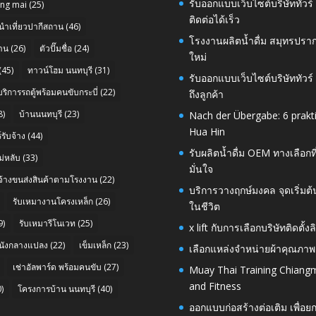
รับออกแบบเว็บไซต์บริษัททัวร
ang mai
(25)
ติดต่อได้เร็ว
นำเที่ยวปากีสถาน
(46)
โรงงานผลิตน้ำดื่ม สมุทรปราก
าน
(26)
ตัวปั๊มชื่อ
(24)
ใหม่
(45)
ทาวน์โฮม นนทบุรี
(31)
รับออกแบบเว็บไซต์บริษัททัวร
บริการรถตู้พร้อมคนขับกระบี่
(22)
ถึงลูกค้า
8)
บ้านนนทบุรี
(23)
Nach der Übergabe: 6 prakt
Hua Hin
รับจ้าง
(44)
รับผลิตน้ำดื่ม OEM ทางเลือกท
่หลับ
(33)
มั่นใจ
บจ้างขนส่งสินค้าตามโรงงาน
(22)
บริการวางฤกษ์มงคล จุดเริ่มต
รับเหมางานโครงเหล็ก
(26)
ในชีวิต
9)
รับเหมารีโนเวท
(25)
x lift กับการเลือกบริษัทติดต
นังกลางแปลง
(22)
เข็มเหล็ก
(23)
เลือกแหล่งจำหน่ายผ้าคุณภาพ
เช่าอัลพาร์ด พร้อมคนขับ
(27)
Muay Thai Training Chiangm
and Fitness
)
โครงการบ้าน นนทบุรี
(40)
ออกแบบก่อสร้างต่อเติม เพื่