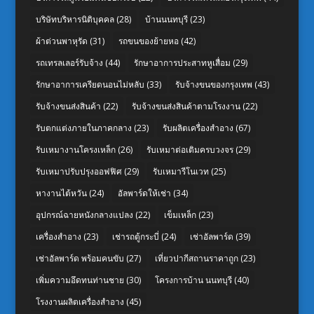
บริษัทบริหารนิติบุคคล
(28)
บ้านนนทบุรี
(23)
ผ้าต่วนพาหุรัด
(31)
รถขนของย้ายหอ
(42)
รถเทรลเลอร์รับจ้าง
(44)
รักษาอาการประสาทหูเสื่อม
(29)
รักษาอาการเครียดนอนไม่หลับ
(33)
รับจ้างขนของกรุงเทพ
(43)
รับจ้างขนส่งสินค้า
(22)
รับจ้างขนส่งสินค้าตามโรงงาน
(22)
รับตกแต่งภายในภาคกลาง
(23)
รับผลิตเครื่องสำอาง
(67)
รับเหมางานโครงเหล็ก
(26)
รับเหมาต่อเติมครบวงจร
(29)
รับเหมาปรับปรุงออฟฟิศ
(29)
รับเหมารีโนเวท
(25)
หางานไต้หวัน
(24)
อัลพาร์ดให้เช่า
(34)
อุปกรณ์ฉายหนังกลางแปลง
(22)
เข็มเหล็ก
(23)
เครื่องสำอาง
(23)
เช่ารถตู้กระบี่
(24)
เช่าอัลพาร์ด
(39)
เช่าอัลพาร์ด พร้อมคนขับ
(27)
เที่ยวปากีสถานราคาถูก
(23)
เพิ่มความอึดทนท่านชาย
(30)
โครงการบ้าน นนทบุรี
(40)
โรงงานผลิตเครื่องสำอาง
(45)