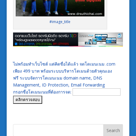
#image_title
ไม่พร้อมทำเว็บไซต์ แต่คิดชื่อได้แล้ว จดโดเมนเนม .com
เพียง 499 บาท พร้อมระบบบริหารโดเมนด้วยตัวคุณเอง
ฟรี ระบบจัดการโดเมนเนม domain name, DNS
Management, ID Protection, Email Forwarding
กรอกชื่อโดเมนเนมที่ต้องการจด: