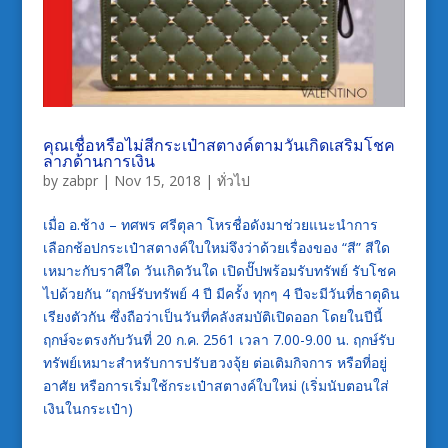
คุณเชื่อหรือไม่สีกระเป๋าสตางค์ตามวันเกิดเสริมโชค
ลาภด้านการเงิน
by
zabpr
|
Nov 15, 2018
|
ทั่วไป
เมื่อ อ.ช้าง – ทศพร ศรีตุลา โหรชื่อดังมาช่วยแนะนำการ
เลือกช้อปกระเป๋าสตางค์ใบใหม่จึงว่าด้วยเรื่องของ “สี” สีใด
เหมาะกับราศีใด วันเกิดวันใด เปิดปั๊ปพร้อมรับทรัพย์ รับโชค
ไปด้วยกัน “ฤกษ์รับทรัพย์ 4 ปี มีครั้ง ทุกๆ 4 ปีจะมีวันที่ธาตุดิน
เรียงตัวกัน ซึ่งถือว่าเป็นวันที่คลังสมบัติเปิดออก โดยในปีนี้
ฤกษ์จะตรงกับวันที่ 20 ก.ค. 2561 เวลา 7.00-9.00 น. ฤกษ์รับ
ทรัพย์เหมาะสำหรับการปรับฮวงจุ้ย ต่อเติมกิจการ หรือที่อยู่
อาศัย หรือการเริ่มใช้กระเป๋าสตางค์ใบใหม่ (เริ่มนับตอนใส่
เงินในกระเป๋า)