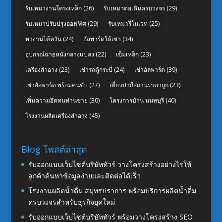
รับเหมางานโครงเหล็ก
(26)
รับเหมาต่อเติมครบวงจร
(29)
รับเหมาปรับปรุงออฟฟิศ
(29)
รับเหมารีโนเวท
(25)
หางานไต้หวัน
(24)
อัลพาร์ดให้เช่า
(34)
อุปกรณ์ฉายหนังกลางแปลง
(22)
เข็มเหล็ก
(23)
เครื่องสำอาง
(23)
เช่ารถตู้กระบี่
(24)
เช่าอัลพาร์ด
(39)
เช่าอัลพาร์ด พร้อมคนขับ
(27)
เที่ยวปากีสถานราคาถูก
(23)
เพิ่มความอึดทนท่านชาย
(30)
โครงการบ้าน นนทบุรี
(40)
โรงงานผลิตเครื่องสำอาง
(45)
Blog โพสต์ล่าสุด
รับออกแบบเว็บไซต์บริษัททัวร์ วางโครงสร้างอย่างไรให้
ลูกค้าค้นหาข้อมูลง่ายและติดต่อได้เร็ว
โรงงานผลิตน้ำดื่ม สมุทรปราการ พร้อมบริการผลิตน้ำดื่ม
ครบวงจรสำหรับธุรกิจยุคใหม่
รับออกแบบเว็บไซต์บริษัททัวร์ พร้อมวางโครงสร้าง SEO