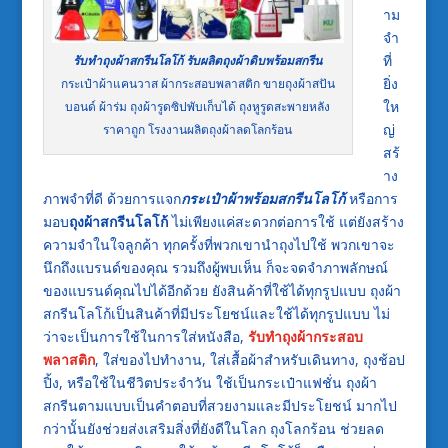
าม
จำ
ที่
รับทำถุงผ้าสกรีนโลโก้ รับผลิตถุงผ้าดิบพร้อมสกรีน
ยิ่ง
กระเป๋าผ้าแคนวาส ผ้ากระสอบพลาสติก ขายถุงผ้าสปัน
ให
บอนด์ ผ้าร่ม ถุงผ้ารูดซิปพับเก็บได้ ถุงหูรูดสะพายหลัง
ญ่
ราคาถูก โรงงานผลิตถุงผ้าลดโลกร้อน
สร้
าง
ภาพจำที่ดี ด้วยการแจก
กระเป๋าผ้าพร้อมสกรีนโลโก้
หรือการ
มอบ
ถุงผ้าสกรีนโลโก้
ไม่เพียงแค่สะดวกต่อการใช้ แต่ยังสร้าง
ความจำในใจลูกค้า ทุกครั้งที่พวกเขานำถุงไปใช้ พวกเขาจะ
นึกถึงแบรนด์ของคุณ รวมถึงผู้พบเห็น ก็จะจดจำภาพลักษณ์
ของแบรนด์คุณไปได้อีกด้วย ยังสินค้าที่ใช้ได้ทุกรูปแบบ ถุงผ้า
สกรีนโลโก้เป็นสินค้าที่มีประโยชน์และใช้ได้ทุกรูปแบบ ไม่
ว่าจะเป็นการใช้ในการใส่หนังสือ,
รับทำถุงผ้ากระสอบ
พลาสติก
, ใส่ของไปทำงาน, ใส่เสื้อผ้าสำหรับเดินทาง, ถุงช้อป
ปิ้ง, หรือใช้ในชีวิตประจำวัน ใช้เป็นกระเป๋าแฟชั่น ถุงผ้า
สกรีนตามแบบเป็นคำตอบที่สวยงามและมีประโยชน์ มากไป
กว่านั้นยังช่วยส่งเสริมสิ่งที่ยังดีในโลก ถุงโลกร้อน ช่วยลด