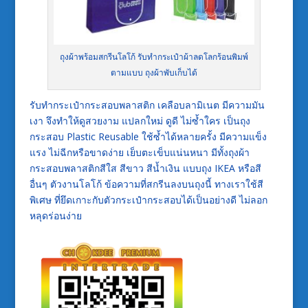
ถุงผ้าพร้อมสกรีนโลโก้ รับทำกระเป๋าผ้าลดโลกร้อนพิมพ์
ตามแบบ ถุงผ้าพับเก็บได้
รับทำกระเป๋ากระสอบพลาสติก เคลือบลามิเนต มีความมัน
เงา จึงทำให้ดูสวยงาม แปลกใหม่ ดูดี ไม่ซ้ำใคร เป็นถุง
กระสอบ Plastic Reusable ใช้ซ้ำได้หลายครั้ง มีความแข็ง
แรง ไม่ฉีกหรือขาดง่าย เย็บตะเข็บแน่นหนา มีทั้งถุงผ้า
กระสอบพลาสติกสีใส สีขาว สีน้ำเงิน แบบถุง IKEA หรือสี
อื่นๆ ตัวงานโลโก้ ข้อความที่สกรีนลงบนถุงนี้ ทางเราใช้สี
พิเศษ ที่ยึดเกาะกับตัวกระเป๋ากระสอบได้เป็นอย่างดี ไม่ลอก
หลุดร่อนง่าย