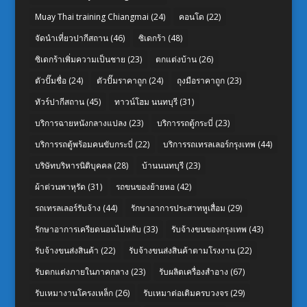
Muay Thai training Chiangmai
(24)
คอนโด
(22)
จัดนำเที่ยวปากีสถาน
(46)
ซิเดกร้า
(48)
ซิเดกร้าเพิ่มความเป็นชาย
(23)
ตกแต่งบ้าน
(26)
ตัวปั๊มชื่อ
(24)
ตัวปั๊มราคาถูก
(24)
ถุงมือราคาถูก
(23)
ทัวร์ปากีสถาน
(45)
ทาวน์โฮม นนทบุรี
(31)
บริการฉายหนังกลางแปลง
(23)
บริการรถตู้กระบี่
(23)
บริการรถตู้พร้อมคนขับกระบี่
(22)
บริการรถเทรลเลอร์กรุงเทพ
(44)
บริษัทบริหารนิติบุคคล
(28)
บ้านนนทบุรี
(23)
ผ้าต่วนพาหุรัด
(31)
รถขนของย้ายหอ
(42)
รถเทรลเลอร์รับจ้าง
(44)
รักษาอาการประสาทหูเสื่อม
(29)
รักษาอาการเครียดนอนไม่หลับ
(33)
รับจ้างขนของกรุงเทพ
(43)
รับจ้างขนส่งสินค้า
(22)
รับจ้างขนส่งสินค้าตามโรงงาน
(22)
รับตกแต่งภายในภาคกลาง
(23)
รับผลิตเครื่องสำอาง
(67)
รับเหมางานโครงเหล็ก
(26)
รับเหมาต่อเติมครบวงจร
(29)