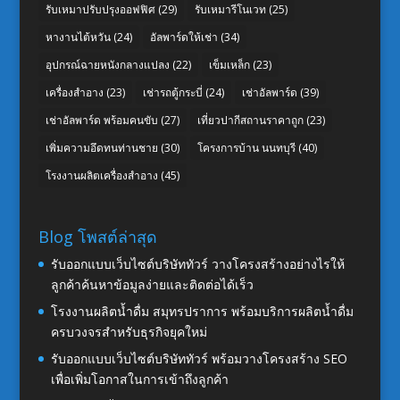
รับเหมาปรับปรุงออฟฟิศ
(29)
รับเหมารีโนเวท
(25)
หางานไต้หวัน
(24)
อัลพาร์ดให้เช่า
(34)
อุปกรณ์ฉายหนังกลางแปลง
(22)
เข็มเหล็ก
(23)
เครื่องสำอาง
(23)
เช่ารถตู้กระบี่
(24)
เช่าอัลพาร์ด
(39)
เช่าอัลพาร์ด พร้อมคนขับ
(27)
เที่ยวปากีสถานราคาถูก
(23)
เพิ่มความอึดทนท่านชาย
(30)
โครงการบ้าน นนทบุรี
(40)
โรงงานผลิตเครื่องสำอาง
(45)
Blog โพสต์ล่าสุด
รับออกแบบเว็บไซต์บริษัททัวร์ วางโครงสร้างอย่างไรให้
ลูกค้าค้นหาข้อมูลง่ายและติดต่อได้เร็ว
โรงงานผลิตน้ำดื่ม สมุทรปราการ พร้อมบริการผลิตน้ำดื่ม
ครบวงจรสำหรับธุรกิจยุคใหม่
รับออกแบบเว็บไซต์บริษัททัวร์ พร้อมวางโครงสร้าง SEO
เพื่อเพิ่มโอกาสในการเข้าถึงลูกค้า