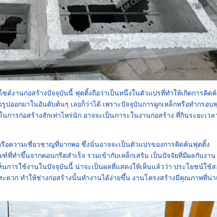
์งานก่อสร้างปัจจุบันนี้ ฟุตติ้งถือว่าเป็นหนึ่งในตัวแปรที่ทำให้เกิดการคิดค
รูปออกมาในอันดับต้นๆ เลยก็ว่าได้ เพราะปัจจุบันการผูกเหล็กหรือทำกรอบฟุ
ในการก่อสร้างสักเท่าไหร่นัก อาจจะเป็นภาระในงานก่อสร้าง ที่กินระยะเวล
อ หรือความเชี่ยวชาญที่มากพอ ซึ่งนั่นอาจจะเป็นตัวแปรของการคิดค้นฟุตติ้ง
ภัณฑ์ที่ทำขึ้นจากคอนกรีตสำเร็จ รวมเข้ากับเหล็กเสริม เป็นปัจจัยที่มีผลกับงาน
้เห็นการใช้งานในปัจจุบันนี้ น่าจะเป็นผลที่แสดงให้เห็นแล้วว่า ประโยชน์ใช้
สะดวก ทำให้ช่างก่อสร้างนั้นทำงานได้ง่ายขึ้น งานโครงสร้างมีคุณภาพที่น่าเ