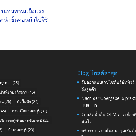
้วบ้านทนทานแข็งแรง
มแนะนำขั้นตอนนำไปใช้
Blog โพสต์ล่าสุด
รับออกแบบเว็บไซต์บริษัททัวร
ang mai
(25)
ถึงลูกค้า
นำเที่ยวปากีสถาน
(46)
Nach der Übergabe: 6 prakt
าน
(26)
ตัวปั๊มชื่อ
(24)
Hua Hin
(45)
ทาวน์โฮม นนทบุรี
(31)
รับผลิตน้ำดื่ม OEM ทางเลือกท
บริการรถตู้พร้อมคนขับกระบี่
(22)
มั่นใจ
8)
บ้านนนทบุรี
(23)
บริการวางฤกษ์มงคล จุดเริ่มต