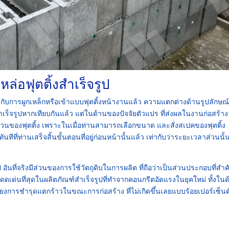
่อฟุตติ้งสำเร็จรูป
บกับการผูกเหล็กหรือเข้าแบบฟุตติ้งหน้างานแล้ว ความแตกต่างด้านรูปลักษณ์
ร็จรูปหากเทียบกันแล้ว แต่ในด้านของปัจจัยตัวแปร ที่ส่งผลในงานก่อสร้าง
นของฟุตติ้ง เพราะในเมื่อท่านสามารถเลือกขนาด และสั่งสเปคของฟุตติ้ง
ทีที่ท่านเสร็จสิ้นขั้นตอนที่อยู่ก่อนหน้านั้นแล้ว เท่ากับว่าระยะเวลาส่วนนั้
อันที่จริงมีส่วนของการใช้วัตถุดิบในการผลิต ที่ถือว่าเป็นส่วนประกอบที่สำ
มโดดเด่นที่สุดในผลิตภัณฑ์สำเร็จรูปที่ทำจากคอนกรีตอัดแรงในยุคใหม่ ทั้งใน
ี่ยงการชำรุดแตกร้าวในขณะการก่อสร้าง ที่ไม่เกิดขึ้นเลยแบบร้อยเปอร์เซ็นต