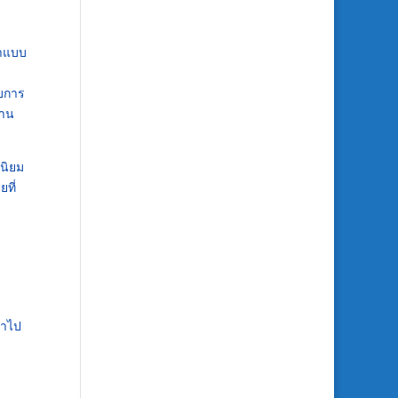
้าแบบ
ับการ
งาน
มนิยม
ที่
นำไป