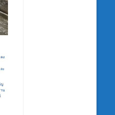
 คง
นจะ
คัญ
ด้าน
์