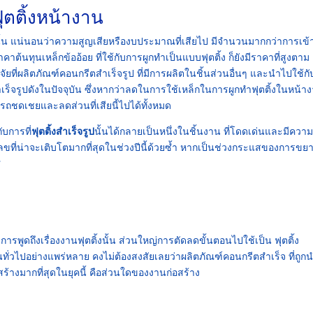
ุตติ้งหน้างาน
นั้น แน่นอนว่าความสูญเสียหรืองบประมาณที่เสียไป มีจำนวนมากกว่าการเข
าต้นทุนเหล็กข้ออ้อย ที่ใช้กับการผูกทำเป็นแบบฟุตติ้ง ก็ยังมีราคาที่สูงตาม
จัยที่ผลิตภัณฑ์คอนกรีตสำเร็จรูป ที่มีการผลิตในชิ้นส่วนอื่นๆ และนำไปใช้ก
งสำเร็จรูปดังในปัจจุบัน ซึ่งหากว่าลดในการใช้เหล็กในการผูกทำฟุตติ้งในหน้า
ถชดเชยและลดส่วนที่เสียนี้ไปได้ทั้งหมด
ับการที่
ฟุตติ้งสำเร็จรูป
นั้นได้กลายเป็นหนึ่งในชิ้นงาน ที่โดดเด่นและมีควา
ลขที่น่าจะเติบโตมากที่สุดในช่วงปีนี้ด้วยซ้ำ หากเป็นช่วงกระแสของการขยาย
ศ
การพูดถึงเรื่องงานฟุตติ้งนั้น ส่วนใหญ่การตัดลดขั้นตอนไปใช้เป็น ฟุตติ้ง
เห็นทั่วไปอย่างแพร่หลาย คงไม่ต้องสงสัยเลยว่าผลิตภัณฑ์คอนกรีตสำเร็จ ที่ถูก
างมากที่สุดในยุคนี้ คือส่วนใดของงานก่อสร้าง