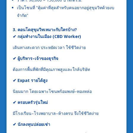
เป็นโซนที่ “คุ้มค่าที่สุดสำหรับคนอยากอยู่สุขุมวิทด้วยงบ
จำกัด”
3. คอนโดสุขุมวิทเหมาะกับใครบ้าง?
✔ กลุ่มทำงานในเมือง (CBD Worker)
เดินทางสะดวก ประหยัดเวลา ใช้ชีวิตง่าย
✔ ผู้บริหาร–เจ้าของธุรกิจ
ต้องการพื้นที่พักที่มีคุณภาพสูงและใกล้บริษัท
✔ Expat รายได้สูง
นิยมมาก โดยเฉพาะโซนพร้อมพงษ์–ทองหล่อ
✔ ครอบครัวรุ่นใหม่
มีโรงเรียน–โรงพยาบาล–ห้างครบ จึงใช้ชีวิตง่าย
✔ นักลงทุนปล่อยเช่า