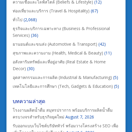
ความเชื่อและไลฟ์สไตล์ (Beliefs & Lifestyle)
(12)
ท่องเที่ยวและบริการ (Travel & Hospitality)
(67)
ทั่วไป
(2,068)
ธุรกิจและบริการเฉพาะทาง (Business & Professional
Services)
(36)
ยานยนต์และขนส่ง (Automotive & Transport)
(42)
สุขภาพและความงาม (Health, Medical & Beauty)
(11)
อสังหาริมทรัพย์และที่อยู่อาศัย (Real Estate & Home
Decor)
(30)
อุตสาหกรรมและการผลิต (Industrial & Manufacturing)
(5)
เทคโนโลยีและการศึกษา (Tech, Gadgets & Education)
(5)
บทความล่าสุด
โรงงานผลิตน้ำดื่ม สมุทรปราการ พร้อมบริการผลิตน้ำดื่ม
ครบวงจรสำหรับธุรกิจยุคใหม่
August 7, 2026
รับออกแบบเว็บไซต์บริษัททัวร์ พร้อมวางโครงสร้าง SEO เพื่อ