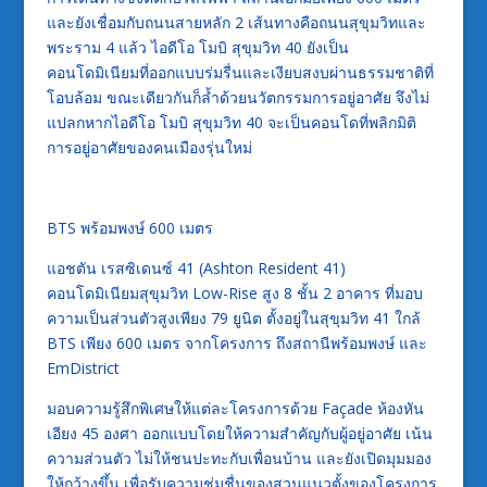
และยังเชื่อมกับถนนสายหลัก 2 เส้นทางคือถนนสุขุมวิทและ
พระราม 4 แล้ว ไอดีโอ โมบิ สุขุมวิท 40 ยังเป็น
คอนโดมิเนียมที่ออกแบบร่มรื่นและเงียบสงบผ่านธรรมชาติที่
โอบล้อม ขณะเดียวกันก็ล้ำด้วยนวัตกรรมการอยู่อาศัย จึงไม่
แปลกหากไอดีโอ โมบิ สุขุมวิท 40 จะเป็นคอนโดที่พลิกมิติ
การอยู่อาศัยของคนเมืองรุ่นใหม่
BTS พร้อมพงษ์ 600 เมตร
แอชตัน เรสซิเดนซ์ 41 (Ashton Resident 41)
คอนโดมิเนียมสุขุมวิท Low-Rise สูง 8 ชั้น 2 อาคาร ที่มอบ
ความเป็นส่วนตัวสูงเพียง 79 ยูนิต ตั้งอยู่ในสุขุมวิท 41 ใกล้
BTS เพียง 600 เมตร จากโครงการ ถึงสถานีพร้อมพงษ์ และ
EmDistrict
มอบความรู้สึกพิเศษให้แต่ละโครงการด้วย Façade ห้องหัน
เอียง 45 องศา ออกแบบโดยให้ความสำคัญกับผู้อยู่อาศัย เน้น
ความส่วนตัว ไม่ให้ชนปะทะกับเพื่อนบ้าน และยังเปิดมุมมอง
ให้กว้างขึ้น เพื่อรับความชุ่มชื่นของสวนแนวตั้งของโครงการ