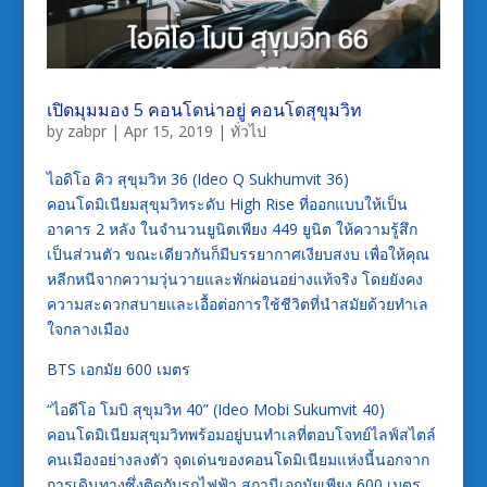
เปิดมุมมอง 5 คอนโดน่าอยู่ คอนโดสุขุมวิท
by
zabpr
|
Apr 15, 2019
|
ทั่วไป
ไอดิโอ คิว สุขุมวิท 36 (Ideo Q Sukhumvit 36)
คอนโดมิเนียมสุขุมวิทระดับ High Rise ที่ออกแบบให้เป็น
อาคาร 2 หลัง ในจำนวนยูนิตเพียง 449 ยูนิต ให้ความรู้สึก
เป็นส่วนตัว ขณะเดียวกันก็มีบรรยากาศเงียบสงบ เพื่อให้คุณ
หลีกหนีจากความวุ่นวายและพักผ่อนอย่างแท้จริง โดยยังคง
ความสะดวกสบายและเอื้อต่อการใช้ชีวิตที่นำสมัยด้วยทำเล
ใจกลางเมือง
BTS เอกมัย 600 เมตร
“ไอดีโอ โมบิ สุขุมวิท 40” (Ideo Mobi Sukumvit 40)
คอนโดมิเนียมสุขุมวิทพร้อมอยู่บนทำเลที่ตอบโจทย์ไลฟ์สไตล์
คนเมืองอย่างลงตัว จุดเด่นของคอนโดมิเนียมแห่งนี้นอกจาก
การเดินทางซึ่งติดกับรถไฟฟ้า สถานีเอกมัยเพียง 600 เมตร