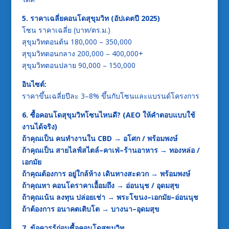
5. ราคาเฉลี่ยคอนโดสุขุมวิท (อัปเดตปี 2025)
โซน ราคาเฉลี่ย (บาท/ตร.ม.)
สุขุมวิทตอนต้น 180,000 – 350,000
สุขุมวิทตอนกลาง 200,000 – 400,000+
สุขุมวิทตอนปลาย 90,000 – 150,000
อินไซต์:
ราคาขึ้นเฉลี่ยปีละ 3–8% ขึ้นกับโซนและแบรนด์โครงการ
6. ซื้อคอนโดสุขุมวิทโซนไหนดี? (AEO ให้คำตอบแบบใช้
งานได้จริง)
ถ้าคุณเป็น คนทำงานใน CBD → อโศก / พร้อมพงษ์
ถ้าคุณเป็น สายไลฟ์สไตล์–คาเฟ่–ร้านอาหาร → ทองหล่อ /
เอกมัย
ถ้าคุณต้องการ อยู่ใกล้ห้าง เดินทางสะดวก → พร้อมพงษ์
ถ้าคุณหา คอนโดราคาเอื้อมถึง → อ่อนนุช / อุดมสุข
ถ้าคุณเน้น ลงทุน ปล่อยเช่า → พระโขนง–เอกมัย–อ่อนนุช
ถ้าต้องการ อนาคตเติบโต → บางนา–อุดมสุข
7. ข้อควรรู้ก่อนซื้อคอนโดสุขุมวิท