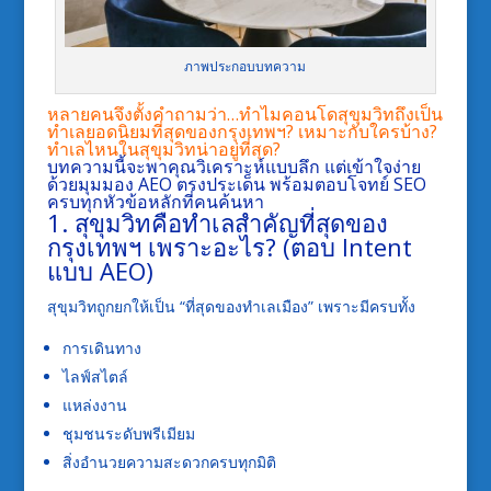
ภาพประกอบบทความ
หลายคนจึงตั้งคำถามว่า…ทำไม
คอนโดสุขุมวิท
ถึงเป็น
ทำเลยอดนิยมที่สุดของกรุงเทพฯ? เหมาะกับใครบ้าง?
ทำเลไหนในสุขุมวิทน่าอยู่ที่สุด?
บทความนี้จะพาคุณวิเคราะห์แบบลึก แต่เข้าใจง่าย
ด้วยมุมมอง AEO ตรงประเด็น พร้อมตอบโจทย์ SEO
ครบทุกหัวข้อหลักที่คนค้นหา
1. สุขุมวิทคือทำเลสำคัญที่สุดของ
กรุงเทพฯ เพราะอะไร? (ตอบ Intent
แบบ AEO)
สุขุมวิทถูกยกให้เป็น “ที่สุดของทำเลเมือง” เพราะมีครบทั้ง
การเดินทาง
ไลฟ์สไตล์
แหล่งงาน
ชุมชนระดับพรีเมียม
สิ่งอำนวยความสะดวกครบทุกมิติ