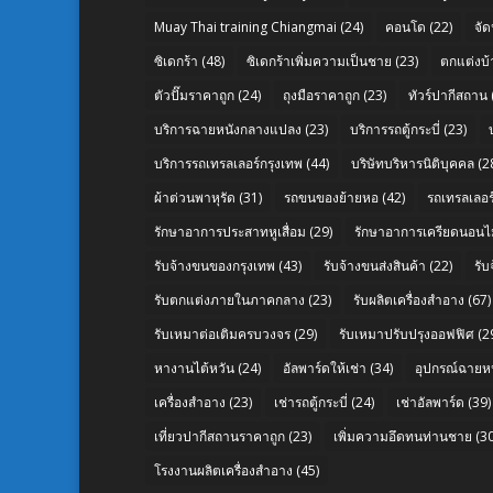
Muay Thai training Chiangmai
(24)
คอนโด
(22)
จัด
ซิเดกร้า
(48)
ซิเดกร้าเพิ่มความเป็นชาย
(23)
ตกแต่งบ้
ตัวปั๊มราคาถูก
(24)
ถุงมือราคาถูก
(23)
ทัวร์ปากีสถาน
บริการฉายหนังกลางแปลง
(23)
บริการรถตู้กระบี่
(23)
บริการรถเทรลเลอร์กรุงเทพ
(44)
บริษัทบริหารนิติบุคคล
(2
ผ้าต่วนพาหุรัด
(31)
รถขนของย้ายหอ
(42)
รถเทรลเลอร์
รักษาอาการประสาทหูเสื่อม
(29)
รักษาอาการเครียดนอนไม
รับจ้างขนของกรุงเทพ
(43)
รับจ้างขนส่งสินค้า
(22)
รั
รับตกแต่งภายในภาคกลาง
(23)
รับผลิตเครื่องสำอาง
(67)
รับเหมาต่อเติมครบวงจร
(29)
รับเหมาปรับปรุงออฟฟิศ
(2
หางานไต้หวัน
(24)
อัลพาร์ดให้เช่า
(34)
อุปกรณ์ฉายห
เครื่องสำอาง
(23)
เช่ารถตู้กระบี่
(24)
เช่าอัลพาร์ด
(39)
เที่ยวปากีสถานราคาถูก
(23)
เพิ่มความอึดทนท่านชาย
(30
โรงงานผลิตเครื่องสำอาง
(45)