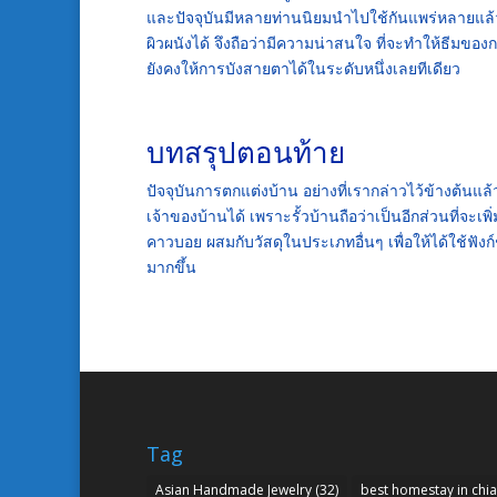
และปัจจุบันมีหลายท่านนิยมนำไปใช้กันแพร่หลายแล้วด้
ผิวผนังได้ จึงถือว่ามีความน่าสนใจ ที่จะทำให้ธีมของ
ยังคงให้การบังสายตาได้ในระดับหนึ่งเลยทีเดียว
บทสรุปตอนท้าย
ปัจจุบันการตกแต่งบ้าน อย่างที่เรากล่าวไว้ข้างต้นแล
เจ้าของบ้านได้ เพราะรั้วบ้านถือว่าเป็นอีกส่วนที่จะเพ
คาวบอย ผสมกับวัสดุในประเภทอื่นๆ เพื่อให้ได้ใช้ฟั
มากขึ้น
Tag
Asian Handmade Jewelry
(32)
best homestay in chi