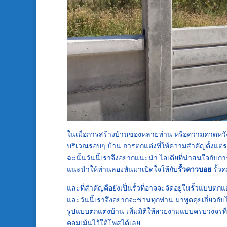
ในเมื่อการสร้างบ้านของหลายท่าน หรือความคาดหวังอย
บริเวณรอบๆ บ้าน การตกแต่งที่ให้ความสำคัญตั้งแต่ร
ฉะนั้นวันนี้เราจึงอยากแนะนำ ไอเดียที่น่าสนใจกับการ
แนะนำให้ท่านลองหันมาเปิดใจให้กับ
รั้วคาวบอย
รั้ว
และที่สำคัญคือยังเป็นรั้วที่อาจจะจัดอยู่ในรั้วแบบ
และวันนี้เราจึงอยากจะชวนทุกท่าน มาพูดคุยเกี่ยวกับ
รูปแบบตกแต่งบ้าน เพิ่มมิติให้สวยงามแบบครบวงจรที
คอมเม้นไว้ใต้โพสได้เลย