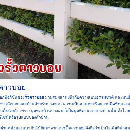
้วคาวบอย
ือกฟังก์ชันของ
รั้วคาวบอย
มาผสมผสานเข้ากับความเป็นธรรมชาติ และพันธุ์
ันการเลือกตกแต่งบ้านสำหรับบางท่าน ความเป็นส่วนตัวหรือความมิดชิดของ
กทั้งสองฝั่ง เพราะมุมของบ้านบางมุม ก็เป็นมุมที่ท่านเจ้าของบ้านนั้น ตั้งใจ
์ดีไซน์หรือรูปแบบของตัวบ้าน
ี่จะมีตำแหน่งของแนวต้นไม้ถัดมาจากแนวรั้วคาวบอย จึงถือว่าเป็นไอเดียที่น่าส