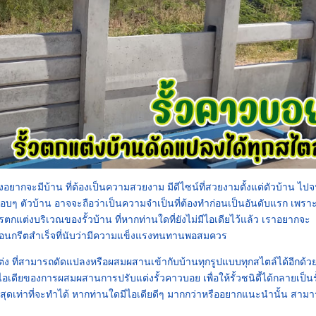
ากจะมีบ้าน ที่ต้องเป็นความสวยงาม มีดีไซน์ที่สวยงามตั้งแต่ตัวบ้าน ไปจ
อบๆ ตัวบ้าน อาจจะถือว่าเป็นความจำเป็นที่ต้องทำก่อนเป็นอันดับแรก เพรา
ตกแต่งบริเวณของรั้วบ้าน ที่หากท่านใดที่ยังไม่มีไอเดียไว้แล้ว เราอยากจะ
คอนกรีตสำเร็จที่นับว่ามีความแข็งแรงทนทานพอสมควร
ตกแต่ง ที่สามารถดัดแปลงหรือผสมผสานเข้ากับบ้านทุกรูปแบบทุกสไตล์ได้อีกด้ว
ไอเดียของการผสมผสานการปรับแต่งรั้วคาวบอย เพื่อให้รั้วชนิดี้ได้กลายเป็นร
่สุดเท่าที่จะทำได้ หากท่านใดมีไอเดียดีๆ มากกว่าหรืออยากแนะนำนั้น สาม