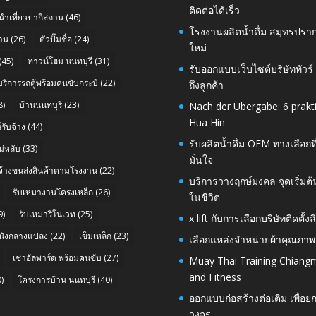
ติดต่อได้เร็ว
นำเที่ยวปากีสถาน
(46)
โรงงานผลิตน้ำดื่ม สมุทรปราก
าน
(26)
ตัวปั๊มชื่อ
(24)
ใหม่
(45)
ทาวน์โฮม นนทบุรี
(31)
รับออกแบบเว็บไซต์บริษัททัวร
บริการรถตู้พร้อมคนขับกระบี่
(22)
ถึงลูกค้า
8)
บ้านนนทบุรี
(23)
Nach der Übergabe: 6 prakt
Hua Hin
รับจ้าง
(44)
รับผลิตน้ำดื่ม OEM ทางเลือกท
่หลับ
(33)
มั่นใจ
บจ้างขนส่งสินค้าตามโรงงาน
(22)
บริการวางฤกษ์มงคล จุดเริ่มต
รับเหมางานโครงเหล็ก
(26)
ในชีวิต
9)
รับเหมารีโนเวท
(25)
x lift กับการเลือกบริษัทติดต
นังกลางแปลง
(22)
เข็มเหล็ก
(23)
เลือกแหล่งจำหน่ายผ้าคุณภาพ
เช่าอัลพาร์ด พร้อมคนขับ
(27)
Muay Thai Training Chiangm
and Fitness
)
โครงการบ้าน นนทบุรี
(40)
ออกแบบก่อสร้างต่อเติม เพื่
วงจร