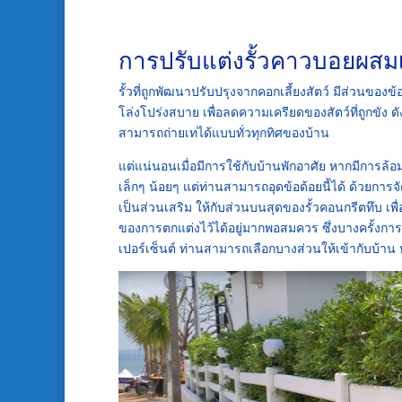
การปรับแต่งรั้วคาวบอยผสมเข
รั้วที่ถูกพัฒนาปรับปรุงจากคอกเลี้ยงสัตว์ มีส่วนของข้
โล่งโปร่งสบาย เพื่อลดความเครียดของสัตว์ที่ถูกขั
สามารถถ่ายเทได้แบบทั่วทุกทิศของบ้าน
แต่แน่นอนเมื่อมีการใช้กับบ้านพักอาศัย หากมีการล้
เล็กๆ น้อยๆ แต่ท่านสามารถอุดข้อด้อยนี้ได้ ด้วยการจ
เป็นส่วนเสริม ให้กับส่วนบนสุดของรั้วคอนกรีตทึบ เ
ของการตกแต่งไว้ได้อยู่มากพอสมควร ซึ่งบางครั้งการต
เปอร์เซ็นต์ ท่านสามารถเลือกบางส่วนให้เข้ากับบ้าน