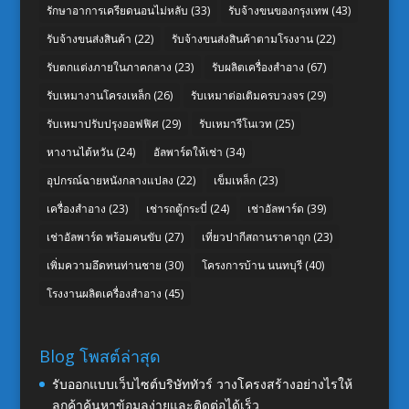
รักษาอาการเครียดนอนไม่หลับ
(33)
รับจ้างขนของกรุงเทพ
(43)
รับจ้างขนส่งสินค้า
(22)
รับจ้างขนส่งสินค้าตามโรงงาน
(22)
รับตกแต่งภายในภาคกลาง
(23)
รับผลิตเครื่องสำอาง
(67)
รับเหมางานโครงเหล็ก
(26)
รับเหมาต่อเติมครบวงจร
(29)
รับเหมาปรับปรุงออฟฟิศ
(29)
รับเหมารีโนเวท
(25)
หางานไต้หวัน
(24)
อัลพาร์ดให้เช่า
(34)
อุปกรณ์ฉายหนังกลางแปลง
(22)
เข็มเหล็ก
(23)
เครื่องสำอาง
(23)
เช่ารถตู้กระบี่
(24)
เช่าอัลพาร์ด
(39)
เช่าอัลพาร์ด พร้อมคนขับ
(27)
เที่ยวปากีสถานราคาถูก
(23)
เพิ่มความอึดทนท่านชาย
(30)
โครงการบ้าน นนทบุรี
(40)
โรงงานผลิตเครื่องสำอาง
(45)
Blog โพสต์ล่าสุด
รับออกแบบเว็บไซต์บริษัททัวร์ วางโครงสร้างอย่างไรให้
ลูกค้าค้นหาข้อมูลง่ายและติดต่อได้เร็ว