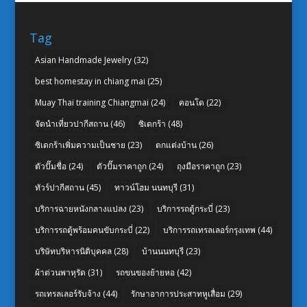
Tag
Asian Handmade Jewelry
(32)
best homestay in chiang mai
(25)
Muay Thai training Chiangmai
(24)
คอนโด
(22)
จัดนำเที่ยวปากีสถาน
(46)
ซิเดกร้า
(48)
ซิเดกร้าเพิ่มความเป็นชาย
(23)
ตกแต่งบ้าน
(26)
ตัวปั๊มชื่อ
(24)
ตัวปั๊มราคาถูก
(24)
ถุงมือราคาถูก
(23)
ทัวร์ปากีสถาน
(45)
ทาวน์โฮม นนทบุรี
(31)
บริการฉายหนังกลางแปลง
(23)
บริการรถตู้กระบี่
(23)
บริการรถตู้พร้อมคนขับกระบี่
(22)
บริการรถเทรลเลอร์กรุงเทพ
(44)
บริษัทบริหารนิติบุคคล
(28)
บ้านนนทบุรี
(23)
ผ้าต่วนพาหุรัด
(31)
รถขนของย้ายหอ
(42)
รถเทรลเลอร์รับจ้าง
(44)
รักษาอาการประสาทหูเสื่อม
(29)