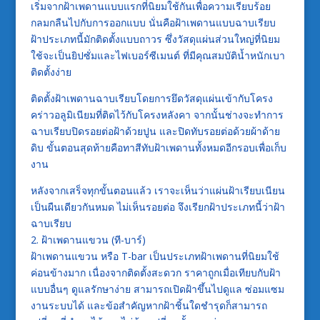
เริ่มจากฝ้าเพดานแบบแรกที่นิยมใช้กันเพื่อความเรียบร้อย
กลมกลืนไปกับการออกแบบ นั่นคือฝ้าเพดานแบบฉาบเรียบ
ฝ้าประเภทนี้มักติดตั้งแบบถาวร ซึ่งวัสดุแผ่นส่วนใหญ่ที่นิยม
ใช้จะเป็นยิปซั่มและไฟเบอร์ซีเมนต์ ที่มีคุณสมบัติน้ำหนักเบา
ติดตั้งง่าย
ติดตั้งฝ้าเพดานฉาบเรียบโดยการยึดวัสดุแผ่นเข้ากับโครง
คร่าวอลูมิเนียมที่ติดไว้กับโครงหลังคา จากนั้นช่างจะทำการ
ฉาบเรียบปิดรอยต่อฝ้าด้วยปูน และปิดทับรอยต่อด้วยผ้าด้าย
ดิบ ขั้นตอนสุดท้ายคือทาสีทับฝ้าเพดานทั้งหมดอีกรอบเพื่อเก็บ
งาน
หลังจากเสร็จทุกขั้นตอนแล้ว เราจะเห็นว่าแผ่นฝ้าเรียบเนียน
เป็นผืนเดียวกันหมด ไม่เห็นรอยต่อ จึงเรียกฝ้าประเภทนี้ว่าฝ้า
ฉาบเรียบ
2. ฝ้าเพดานแขวน (ที-บาร์)
ฝ้าเพดานแขวน หรือ T-bar เป็นประเภทฝ้าเพดานที่นิยมใช้
ค่อนข้างมาก เนื่องจากติดตั้งสะดวก ราคาถูกเมื่อเทียบกับฝ้า
แบบอื่นๆ ดูแลรักษาง่าย สามารถเปิดฝ้าขึ้นไปดูแล ซ่อมแซม
งานระบบได้ และข้อสำคัญหากฝ้าชิ้นใดชำรุดก็สามารถ