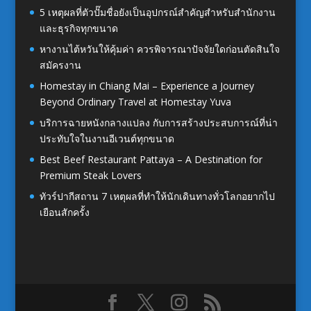
5 เหตุผลที่ตัวปั๊มชื่อยังเป็นอุปกรณ์สำคัญสำหรับสำนักงาน
และธุรกิจทุกขนาด
หางานไต้หวันให้คุ้มค่า ควรพิจารณาปัจจัยใดก่อนตัดสินใจ
สมัครงาน
Homestay in Chiang Mai – Experience a Journey
Beyond Ordinary Travel at Homestay Yuva
บริการฉายหนังกลางแปลง กับการสร้างประสบการณ์ที่น่า
ประทับใจในงานอีเวนต์ทุกขนาด
Best Beef Restaurant Pattaya – A Destination for
Premium Steak Lovers
ทัวร์ปากีสถาน 7 เหตุผลที่ทำให้นักเดินทางทั่วโลกอยากไป
เยือนสักครั้ง