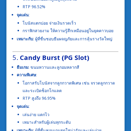
RTP 96.52%
จุดเด่น
:
โบนัสแตกบ่อย จ่ายเงินรวดเร็ว
กราฟิกสวยงาม ให้ความรู้สึกเหมือนอยู่ในยุคคาวบอย
เหมาะกับ
: ผู้ที่ชื่นชอบธีมผจญภัยและการลุ้นรางวัลใหญ่
5.
Candy Burst (PG Slot)
ธีมเกม
: ขนมหวานและลูกอมหลากสี
ความพิเศษ
:
โอกาสรับโบนัสจากลูกกวาดพิเศษ เช่น จรวดลูกกวาด
และระเบิดช็อกโกแลต
RTP สูงถึง 96.95%
จุดเด่น
:
เล่นง่าย แตกไว
เหมาะสำหรับผู้เล่นทุกระดับ
เหมาะกับ
: ผู้ที่ชื่นชอบเกมสดใสน่ารักและเล่นง่าย