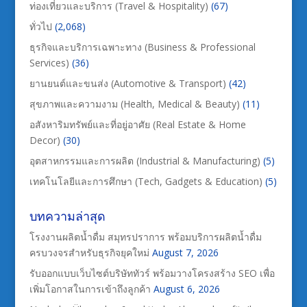
ท่องเที่ยวและบริการ (Travel & Hospitality)
(67)
ทั่วไป
(2,068)
ธุรกิจและบริการเฉพาะทาง (Business & Professional
Services)
(36)
ยานยนต์และขนส่ง (Automotive & Transport)
(42)
สุขภาพและความงาม (Health, Medical & Beauty)
(11)
อสังหาริมทรัพย์และที่อยู่อาศัย (Real Estate & Home
Decor)
(30)
อุตสาหกรรมและการผลิต (Industrial & Manufacturing)
(5)
เทคโนโลยีและการศึกษา (Tech, Gadgets & Education)
(5)
บทความล่าสุด
โรงงานผลิตน้ำดื่ม สมุทรปราการ พร้อมบริการผลิตน้ำดื่ม
ครบวงจรสำหรับธุรกิจยุคใหม่
August 7, 2026
รับออกแบบเว็บไซต์บริษัททัวร์ พร้อมวางโครงสร้าง SEO เพื่อ
เพิ่มโอกาสในการเข้าถึงลูกค้า
August 6, 2026