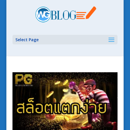
Select Page