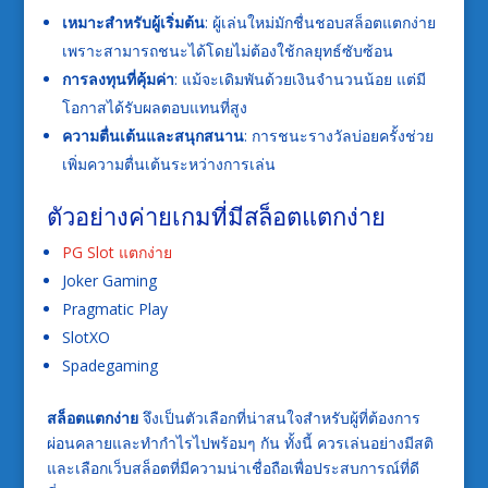
เหมาะสำหรับผู้เริ่มต้น
: ผู้เล่นใหม่มักชื่นชอบสล็อตแตกง่าย
เพราะสามารถชนะได้โดยไม่ต้องใช้กลยุทธ์ซับซ้อน
การลงทุนที่คุ้มค่า
: แม้จะเดิมพันด้วยเงินจำนวนน้อย แต่มี
โอกาสได้รับผลตอบแทนที่สูง
ความตื่นเต้นและสนุกสนาน
: การชนะรางวัลบ่อยครั้งช่วย
เพิ่มความตื่นเต้นระหว่างการเล่น
ตัวอย่างค่ายเกมที่มีสล็อตแตกง่าย
PG Slot แตกง่าย
Joker Gaming
Pragmatic Play
SlotXO
Spadegaming
สล็อตแตกง่าย
จึงเป็นตัวเลือกที่น่าสนใจสำหรับผู้ที่ต้องการ
ผ่อนคลายและทำกำไรไปพร้อมๆ กัน ทั้งนี้ ควรเล่นอย่างมีสติ
และเลือกเว็บสล็อตที่มีความน่าเชื่อถือเพื่อประสบการณ์ที่ดี