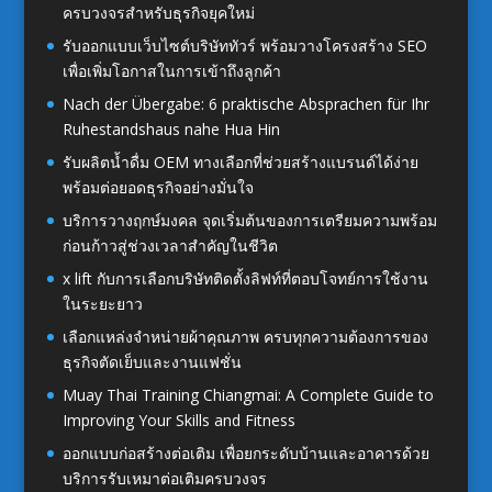
ครบวงจรสำหรับธุรกิจยุคใหม่
รับออกแบบเว็บไซต์บริษัททัวร์ พร้อมวางโครงสร้าง SEO
เพื่อเพิ่มโอกาสในการเข้าถึงลูกค้า
Nach der Übergabe: 6 praktische Absprachen für Ihr
Ruhestandshaus nahe Hua Hin
รับผลิตน้ำดื่ม OEM ทางเลือกที่ช่วยสร้างแบรนด์ได้ง่าย
พร้อมต่อยอดธุรกิจอย่างมั่นใจ
บริการวางฤกษ์มงคล จุดเริ่มต้นของการเตรียมความพร้อม
ก่อนก้าวสู่ช่วงเวลาสำคัญในชีวิต
x lift กับการเลือกบริษัทติดตั้งลิฟท์ที่ตอบโจทย์การใช้งาน
ในระยะยาว
เลือกแหล่งจำหน่ายผ้าคุณภาพ ครบทุกความต้องการของ
ธุรกิจตัดเย็บและงานแฟชั่น
Muay Thai Training Chiangmai: A Complete Guide to
Improving Your Skills and Fitness
ออกแบบก่อสร้างต่อเติม เพื่อยกระดับบ้านและอาคารด้วย
บริการรับเหมาต่อเติมครบวงจร