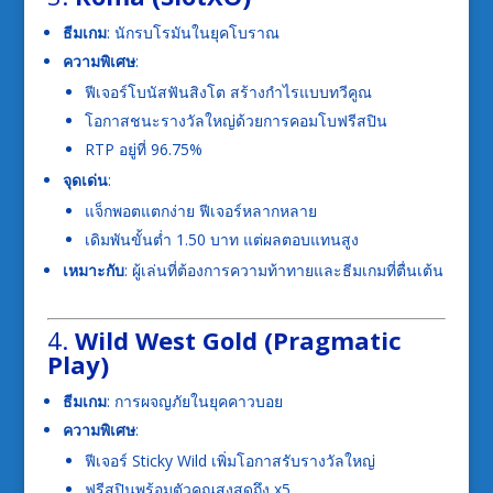
ธีมเกม
: นักรบโรมันในยุคโบราณ
ความพิเศษ
:
ฟีเจอร์โบนัสฟันสิงโต สร้างกำไรแบบทวีคูณ
โอกาสชนะรางวัลใหญ่ด้วยการคอมโบฟรีสปิน
RTP อยู่ที่ 96.75%
จุดเด่น
:
แจ็กพอตแตกง่าย ฟีเจอร์หลากหลาย
เดิมพันขั้นต่ำ 1.50 บาท แต่ผลตอบแทนสูง
เหมาะกับ
: ผู้เล่นที่ต้องการความท้าทายและธีมเกมที่ตื่นเต้น
4.
Wild West Gold (Pragmatic
Play)
ธีมเกม
: การผจญภัยในยุคคาวบอย
ความพิเศษ
:
ฟีเจอร์ Sticky Wild เพิ่มโอกาสรับรางวัลใหญ่
ฟรีสปินพร้อมตัวคูณสูงสุดถึง x5