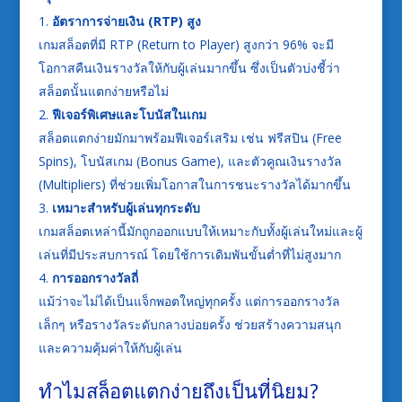
อัตราการจ่ายเงิน (RTP) สูง
เกมสล็อตที่มี RTP (Return to Player) สูงกว่า 96% จะมี
โอกาสคืนเงินรางวัลให้กับผู้เล่นมากขึ้น ซึ่งเป็นตัวบ่งชี้ว่า
สล็อตนั้นแตกง่ายหรือไม่
ฟีเจอร์พิเศษและโบนัสในเกม
สล็อตแตกง่ายมักมาพร้อมฟีเจอร์เสริม เช่น ฟรีสปิน (Free
Spins), โบนัสเกม (Bonus Game), และตัวคูณเงินรางวัล
(Multipliers) ที่ช่วยเพิ่มโอกาสในการชนะรางวัลได้มากขึ้น
เหมาะสำหรับผู้เล่นทุกระดับ
เกมสล็อตเหล่านี้มักถูกออกแบบให้เหมาะกับทั้งผู้เล่นใหม่และผู้
เล่นที่มีประสบการณ์ โดยใช้การเดิมพันขั้นต่ำที่ไม่สูงมาก
การออกรางวัลถี่
แม้ว่าจะไม่ได้เป็นแจ็กพอตใหญ่ทุกครั้ง แต่การออกรางวัล
เล็กๆ หรือรางวัลระดับกลางบ่อยครั้ง ช่วยสร้างความสนุก
และความคุ้มค่าให้กับผู้เล่น
ทำไมสล็อตแตกง่ายถึงเป็นที่นิยม?