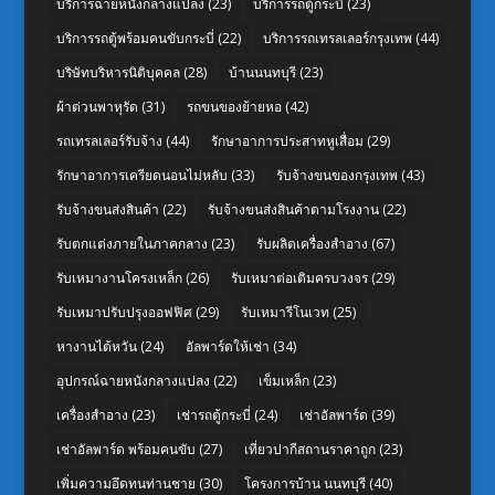
บริการฉายหนังกลางแปลง
(23)
บริการรถตู้กระบี่
(23)
บริการรถตู้พร้อมคนขับกระบี่
(22)
บริการรถเทรลเลอร์กรุงเทพ
(44)
บริษัทบริหารนิติบุคคล
(28)
บ้านนนทบุรี
(23)
ผ้าต่วนพาหุรัด
(31)
รถขนของย้ายหอ
(42)
รถเทรลเลอร์รับจ้าง
(44)
รักษาอาการประสาทหูเสื่อม
(29)
รักษาอาการเครียดนอนไม่หลับ
(33)
รับจ้างขนของกรุงเทพ
(43)
รับจ้างขนส่งสินค้า
(22)
รับจ้างขนส่งสินค้าตามโรงงาน
(22)
รับตกแต่งภายในภาคกลาง
(23)
รับผลิตเครื่องสำอาง
(67)
รับเหมางานโครงเหล็ก
(26)
รับเหมาต่อเติมครบวงจร
(29)
รับเหมาปรับปรุงออฟฟิศ
(29)
รับเหมารีโนเวท
(25)
หางานไต้หวัน
(24)
อัลพาร์ดให้เช่า
(34)
อุปกรณ์ฉายหนังกลางแปลง
(22)
เข็มเหล็ก
(23)
เครื่องสำอาง
(23)
เช่ารถตู้กระบี่
(24)
เช่าอัลพาร์ด
(39)
เช่าอัลพาร์ด พร้อมคนขับ
(27)
เที่ยวปากีสถานราคาถูก
(23)
เพิ่มความอึดทนท่านชาย
(30)
โครงการบ้าน นนทบุรี
(40)