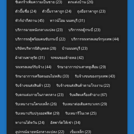
ซิเดกร้าเพิ่มความเป็นชาย
(23)
ตกแต่งบ้าน
(26)
ตัวปั๊มชื่อ
(24)
ตัวปั๊มราคาถูก
(24)
ถุงมือราคาถูก
(23)
ทัวร์ปากีสถาน
(45)
ทาวน์โฮม นนทบุรี
(31)
บริการฉายหนังกลางแปลง
(23)
บริการรถตู้กระบี่
(23)
บริการรถตู้พร้อมคนขับกระบี่
(22)
บริการรถเทรลเลอร์กรุงเทพ
(44)
บริษัทบริหารนิติบุคคล
(28)
บ้านนนทบุรี
(23)
ผ้าต่วนพาหุรัด
(31)
รถขนของย้ายหอ
(42)
รถเทรลเลอร์รับจ้าง
(44)
รักษาอาการประสาทหูเสื่อม
(29)
รักษาอาการเครียดนอนไม่หลับ
(33)
รับจ้างขนของกรุงเทพ
(43)
รับจ้างขนส่งสินค้า
(22)
รับจ้างขนส่งสินค้าตามโรงงาน
(22)
รับตกแต่งภายในภาคกลาง
(23)
รับผลิตเครื่องสำอาง
(67)
รับเหมางานโครงเหล็ก
(26)
รับเหมาต่อเติมครบวงจร
(29)
รับเหมาปรับปรุงออฟฟิศ
(29)
รับเหมารีโนเวท
(25)
หางานไต้หวัน
(24)
อัลพาร์ดให้เช่า
(34)
อุปกรณ์ฉายหนังกลางแปลง
(22)
เข็มเหล็ก
(23)