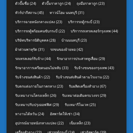
ตัวปั๊มชื่อ
(24)
ตัวปั๊มราคาถูก
(24)
ถุงมือราคาถูก
(23)
ทัวร์ปากีสถาน
(45)
ทาวน์โฮม นนทบุรี
(31)
บริการฉายหนังกลางแปลง
(23)
บริการรถตู้กระบี่
(23)
บริการรถตู้พร้อมคนขับกระบี่
(22)
บริการรถเทรลเลอร์กรุงเทพ
(44)
บริษัทบริหารนิติบุคคล
(28)
บ้านนนทบุรี
(23)
ผ้าต่วนพาหุรัด
(31)
รถขนของย้ายหอ
(42)
รถเทรลเลอร์รับจ้าง
(44)
รักษาอาการประสาทหูเสื่อม
(29)
รักษาอาการเครียดนอนไม่หลับ
(33)
รับจ้างขนของกรุงเทพ
(43)
รับจ้างขนส่งสินค้า
(22)
รับจ้างขนส่งสินค้าตามโรงงาน
(22)
รับตกแต่งภายในภาคกลาง
(23)
รับผลิตเครื่องสำอาง
(67)
รับเหมางานโครงเหล็ก
(26)
รับเหมาต่อเติมครบวงจร
(29)
รับเหมาปรับปรุงออฟฟิศ
(29)
รับเหมารีโนเวท
(25)
หางานไต้หวัน
(24)
อัลพาร์ดให้เช่า
(34)
อุปกรณ์ฉายหนังกลางแปลง
(22)
เข็มเหล็ก
(23)
เครื่องสำอาง
(23)
เช่ารถตู้กระบี่
(24)
เช่าอัลพาร์ด
(39)