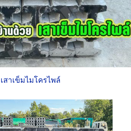
ยเสาเข็มไมโครไพล์