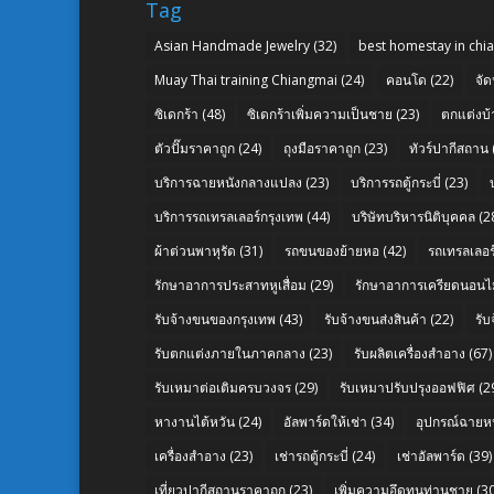
Tag
Asian Handmade Jewelry
(32)
best homestay in chi
Muay Thai training Chiangmai
(24)
คอนโด
(22)
จัด
ซิเดกร้า
(48)
ซิเดกร้าเพิ่มความเป็นชาย
(23)
ตกแต่งบ้
ตัวปั๊มราคาถูก
(24)
ถุงมือราคาถูก
(23)
ทัวร์ปากีสถาน
บริการฉายหนังกลางแปลง
(23)
บริการรถตู้กระบี่
(23)
บริการรถเทรลเลอร์กรุงเทพ
(44)
บริษัทบริหารนิติบุคคล
(2
ผ้าต่วนพาหุรัด
(31)
รถขนของย้ายหอ
(42)
รถเทรลเลอร์
รักษาอาการประสาทหูเสื่อม
(29)
รักษาอาการเครียดนอนไม
รับจ้างขนของกรุงเทพ
(43)
รับจ้างขนส่งสินค้า
(22)
รั
รับตกแต่งภายในภาคกลาง
(23)
รับผลิตเครื่องสำอาง
(67)
รับเหมาต่อเติมครบวงจร
(29)
รับเหมาปรับปรุงออฟฟิศ
(2
หางานไต้หวัน
(24)
อัลพาร์ดให้เช่า
(34)
อุปกรณ์ฉายห
เครื่องสำอาง
(23)
เช่ารถตู้กระบี่
(24)
เช่าอัลพาร์ด
(39)
เที่ยวปากีสถานราคาถูก
(23)
เพิ่มความอึดทนท่านชาย
(30