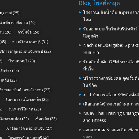
Blog โพสต์ล่าสุด
โรงงานผลิตน้ำดื่ม สมุทรปราก
ang mai
(25)
ใหม่
นำเที่ยวปากีสถาน
(46)
รับออกแบบเว็บไซต์บริษัททัวร
าน
(26)
ตัวปั๊มชื่อ
(24)
ถึงลูกค้า
(45)
ทาวน์โฮม นนทบุรี
(31)
Nach der Übergabe: 6 prakt
บริการรถตู้พร้อมคนขับกระบี่
(22)
Hua Hin
8)
บ้านนนทบุรี
(23)
รับผลิตน้ำดื่ม OEM ทางเลือกท
มั่นใจ
รับจ้าง
(44)
บริการวางฤกษ์มงคล จุดเริ่มต
่หลับ
(33)
ในชีวิต
บจ้างขนส่งสินค้าตามโรงงาน
(22)
x lift กับการเลือกบริษัทติดต
รับเหมางานโครงเหล็ก
(26)
เลือกแหล่งจำหน่ายผ้าคุณภาพ
9)
รับเหมารีโนเวท
(25)
Muay Thai Training Chiangm
นังกลางแปลง
(22)
เข็มเหล็ก
(23)
and Fitness
เช่าอัลพาร์ด พร้อมคนขับ
(27)
ออกแบบก่อสร้างต่อเติม เพื่
วงจร
)
โครงการบ้าน นนทบุรี
(40)