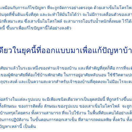
ป็นเหมือนกับการแก้ไขปัญหา ที่จะถูกจัดการอย่างตรงจุด ด้วยเสาเข็มไมโครไพล์
จุดที่ชั้นดินแข็งที่สุด และจะทำให้มั่นใจได้ว่า จะไม่มีการเคลื่อนตัวของเส
ำหนักที่เหมาะสม ซึ่งเสาเข็มไมโครไพล์ จะสามารถโอบรับน้ำหนักทั้งหมด ไว้ได้
้ ขึ้นมาเพื่อแก้ไขปัญหานี้ได้อย่างลงตัว
ียวในยุคนี้ที่ออกแบบมาเพื่อแก้ปัญหาบ้
อาศัยมาแล้วในระยะหนึ่งของท่านเจ้าของบ้าน และที่สำคัญที่สุดก็คือ การที่จะ
งผู้พักอาศัยที่ต้องใช้บ้านพักอาศัย ในการอยู่อาศัยหลับนอน ใช้ชีวิตตามป
ัตถุประสงค์ และเป็นความสะดวกสำหรับเจ้าของบ้านที่สุดคงจะไม่มีอะไรจะ
สร้างในแต่ละรูปแบบ จะมีเพียงชนิดเดียวหากเป็นยุคสมัยนี้ ที่ถูกสร้างขึ้นมา
 ทั้งลักษณะ ของการติดตั้ง ลักษณะของรูปแบบ ของเสาเข็มไมโครไพล์ จะถู
นทรุดโดยตรง ทั้งความสามารถ ที่จะไปใช้งาน ในพื้นที่คับแคบได้อย่างเต็ม
็นการปฏิบัติงาน ในขั้นตอนการตอกเสาเข็ม ที่สามารถลดมลพิษ ทั้งควัน ทั้
ญหาเหล่านี้ เป็นต้น