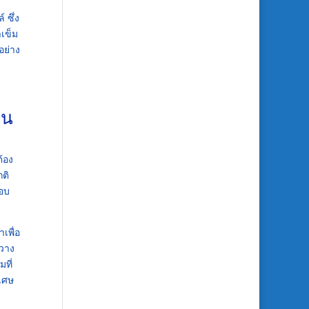
 ซึ่ง
าเข็ม
อย่าง
าน
ต้อง
กติ
ตอบ
เพื่อ
กวาง
ที่
งเศษ