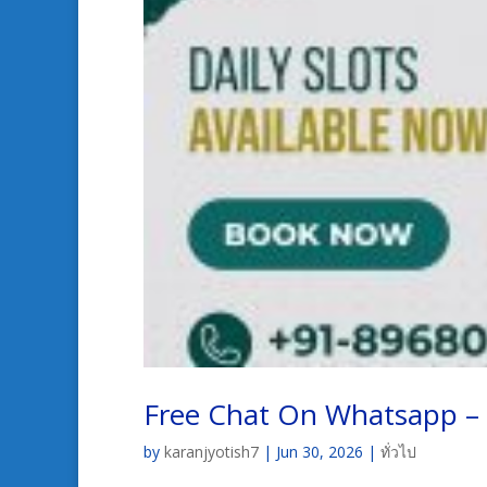
Free Chat On Whatsapp – T
by
karanjyotish7
|
Jun 30, 2026
|
ทั่วไป