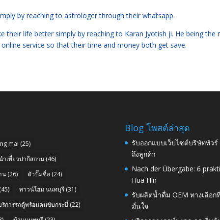
simply by reaching to astrologer through their whatsapp.
eir life better simply by reaching to Karan Jyotish ji. He being the r
 online service so that their time and money both get save.
Blog โพสต์ล่าสุด
รับออกแบบเว็บไซต์บริษัททัวร
ang mai
(25)
ถึงลูกค้า
นำเที่ยวปากีสถาน
(46)
Nach der Übergabe: 6 prakt
าน
(26)
ตัวปั๊มชื่อ
(24)
Hua Hin
(45)
ทาวน์โฮม นนทบุรี
(31)
รับผลิตน้ำดื่ม OEM ทางเลือกท
บริการรถตู้พร้อมคนขับกระบี่
(22)
มั่นใจ
8)
บ้านนนทบุรี
(23)