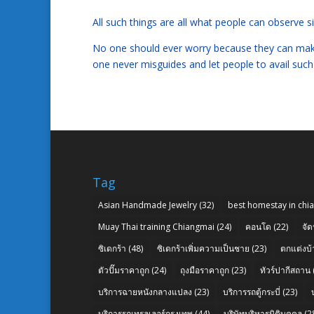
All such things are all what people can observe 
No one should ever worry because they can make th
one never misguides and let people to avail such
Tag
Asian Handmade Jewelry
(32)
best homestay in chi
Muay Thai training Chiangmai
(24)
คอนโด
(22)
จัด
ซิเดกร้า
(48)
ซิเดกร้าเพิ่มความเป็นชาย
(23)
ตกแต่งบ้
ตัวปั๊มราคาถูก
(24)
ถุงมือราคาถูก
(23)
ทัวร์ปากีสถาน
บริการฉายหนังกลางแปลง
(23)
บริการรถตู้กระบี่
(23)
บริการรถเทรลเลอร์กรุงเทพ
(44)
บริษัทบริหารนิติบุคคล
(2