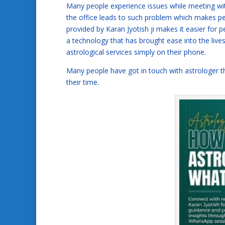
Many people experience issues while meeting wit
the office leads to such problem which makes pe
provided by Karan Jyotish ji makes it easier for 
a technology that has brought ease into the lives
astrological services simply on their phone.
Many people have got in touch with astrologer 
their time.