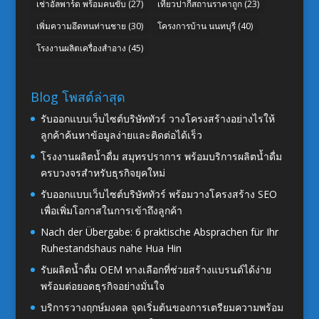
เช่าอัลพาร์ด พร้อมคนขับ
(27)
เที่ยวปากีสถานราคาถูก
(23)
เพิ่มความอึดทนท่านชาย
(30)
โครงการบ้าน นนทบุรี
(40)
โรงงานผลิตเครื่องสำอาง
(45)
Blog โพสต์ล่าสุด
รับออกแบบเว็บไซต์บริษัททัวร์ วางโครงสร้างอย่างไรให้
ลูกค้าค้นหาข้อมูลง่ายและติดต่อได้เร็ว
โรงงานผลิตน้ำดื่ม สมุทรปราการ พร้อมบริการผลิตน้ำดื่ม
ครบวงจรสำหรับธุรกิจยุคใหม่
รับออกแบบเว็บไซต์บริษัททัวร์ พร้อมวางโครงสร้าง SEO
เพื่อเพิ่มโอกาสในการเข้าถึงลูกค้า
Nach der Übergabe: 6 praktische Absprachen für Ihr
Ruhestandshaus nahe Hua Hin
รับผลิตน้ำดื่ม OEM ทางเลือกที่ช่วยสร้างแบรนด์ได้ง่าย
พร้อมต่อยอดธุรกิจอย่างมั่นใจ
บริการวางฤกษ์มงคล จุดเริ่มต้นของการเตรียมความพร้อม